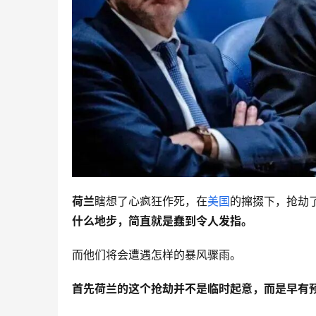
荷兰
瞎想了心疯狂作死，在
美国
的撺掇下，抢劫
什么地步，简直就是蠢到令人发指。
而他们将会遭遇怎样的暴风骤雨。
首先荷兰的这个抢劫并不是临时起意，而是早有