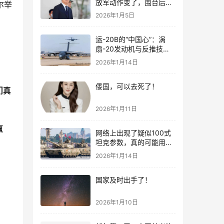
放军动作变了，围台后的
尔举
“真正杀招”曝光
2026年1月5日
运-20B的“中国心”：涡
扇-20发动机与反推技术
大突破！
2026年1月14日
倭国，可以去死了！
们真
2026年1月11日
赢
网络上出现了疑似100式
坦克参数，真的可能用了
钛合金装甲！
2026年1月14日
国家及时出手了！
2026年1月10日