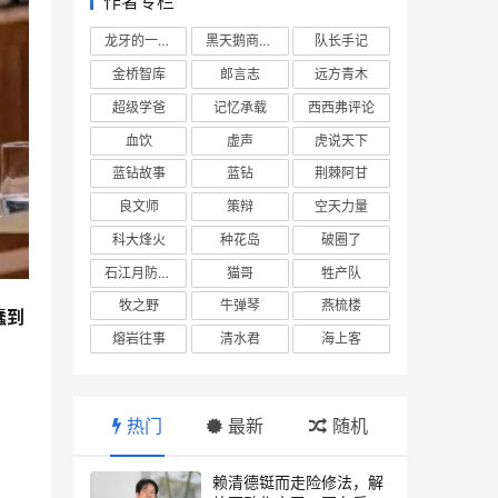
作者专栏
龙牙的一座山
黑天鹅商业情报站
队长手记
金桥智库
郎言志
远方青木
超级学爸
记忆承载
西西弗评论
血饮
虚声
虎说天下
蓝钻故事
蓝钻
荆棘阿甘
良文师
策辩
空天力量
科大烽火
种花岛
破圈了
石江月防务观察
猫哥
牲产队
牧之野
牛弹琴
燕梳楼
蠢到
熔岩往事
清水君
海上客
热门
最新
随机
赖清德铤而走险修法，解