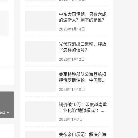
中东大国伊朗，只有六成
的波斯人？剩下的是谁？
2026年1月14日
光伏取消出口退税，释放
了怎样的信号？
2026年1月12日
美军特种部队公海登船扣
押俄罗斯油轮，中国集装
箱武装船早有准备？
2026年1月10日
？
铜价破10万！印度越南重
工业化陷“地狱模式”：中
ext
国当年抄底的历史红利，
2026年1月7日
再也复刻不了
美帝亲自示范：解决台海