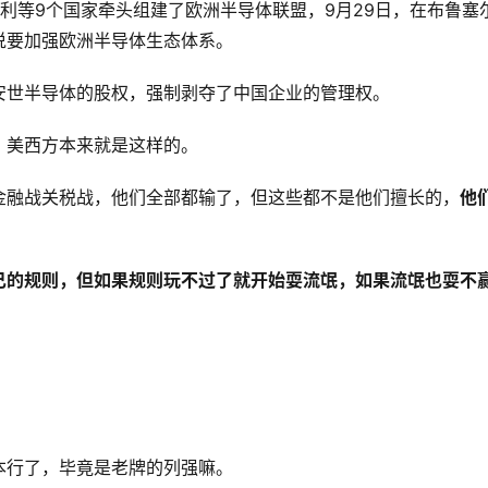
利等9个国家牵头组建了欧洲半导体联盟，9月29日，在布鲁塞
说要加强欧洲半导体生态体系。
安世半导体的股权，强制剥夺了中国企业的管理权。
，美西方本来就是这样的。
金融战关税战，他们全部都输了，但这些都不是他们擅长的，
他
己的规则，但如果规则玩不过了就开始耍流氓，如果流氓也耍不
本行了，毕竟是老牌的列强嘛。