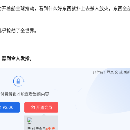
为开着船全球抢劫，看到什么好东西就扑上去杀人放火，东西全
几乎抢劫了全世界。
，蠢到令人发指。
已付费？
登录
或
刷
要付费解锁才能查看当前内容
锁
¥
2.00
开通会员
付费会员
¥
免费