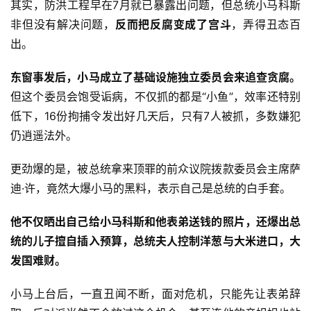
其实，防洪工程早在7月就已暴露出问题，但总统小马科斯
非但没有解决问题，
反而把反腐变成了宫斗
，弄得丑态百
出。
东窗事发后，小马成立了基础设施独立委员会来追查贪腐。
但这个委员会饱受诟病，不仅抓的都是“小鱼”，效率还特别
低下，16份拘捕令发出好几天后，只有7人被抓，多数嫌犯
仍逍遥法外。
更劲爆的是，被总统拿来顶罪的前众议院拨款委员会主席萨
迪·许，竟然大爆小马的黑料，表示自己是总统的白手套。
他不仅晒出自己给小马科斯和他表弟送钱的照片，还爆出总
统的儿子擅自插入预算，总统夫人控制洋葱与大米进口，大
发国难财。
小马上台后，一直丑闻不断，面对危机，只能先让表弟辞