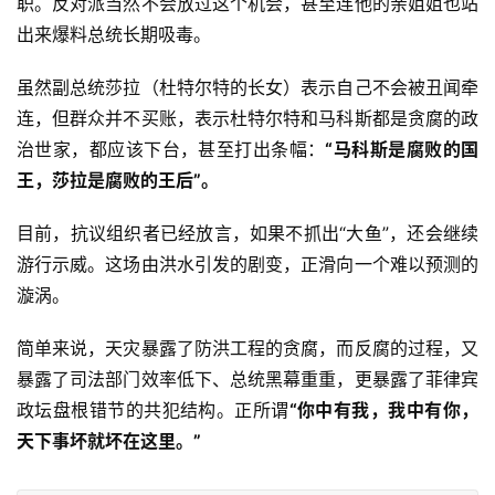
职。反对派当然不会放过这个机会，甚至连他的亲姐姐也站
出来爆料总统长期吸毒。
虽然副总统莎拉（杜特尔特的长女）表示自己不会被丑闻牵
连，但群众并不买账，表示杜特尔特和马科斯都是贪腐的政
治世家，都应该下台，甚至打出条幅：
“马科斯是腐败的国
王，莎拉是腐败的王后”
。
目前，抗议组织者已经放言，如果不抓出“大鱼”，还会继续
游行示威。这场由洪水引发的剧变，正滑向一个难以预测的
漩涡。
简单来说，天灾暴露了防洪工程的贪腐，而反腐的过程，又
暴露了司法部门效率低下、总统黑幕重重，更暴露了菲律宾
政坛盘根错节的共犯结构。正所谓
“你中有我，我中有你，
天下事坏就坏在这里。”