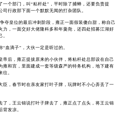
了一个部门，叫“粘杆处”，平时除了捕蝉，还要负责提
公司行政部下面一个默默无闻的打杂团队。
入了争夺皇位的最后冲刺阶段，雍正一面假装傻白甜，称自
烈火力，一面交好大佬隆科多和年羹尧，还四处招募江湖好
己。
称“血滴子”，大伙一定是听过的。
皇帝后，雍正提拔原来的小伙伴，将粘杆处总部设在自己
为雍和宫，里面建成一套等级森严的特务机构，地下建有
来往。
大臣，春节时在亲友家打叶子牌，玩牌时不小心弄丢了一
去了，王云锦说打叶子牌去了，雍正点了点头，将王云锦
后背发凉。