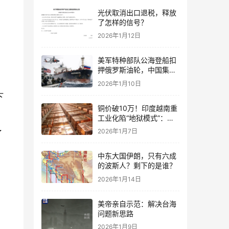
光伏取消出口退税，释放
了怎样的信号？
2026年1月12日
美军特种部队公海登船扣
押俄罗斯油轮，中国集装
箱武装船早有准备？
2026年1月10日
下
铜价破10万！印度越南重
工业化陷“地狱模式”：中
国当年抄底的历史红利，
2026年1月7日
了
再也复刻不了
中东大国伊朗，只有六成
的波斯人？剩下的是谁？
2026年1月14日
美帝亲自示范：解决台海
问题新思路
2026年1月9日