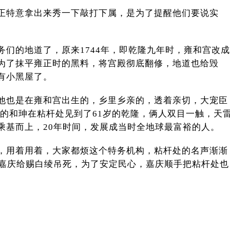
正特意拿出来秀一下敲打下属，是为了提醒他们要说实
们的地道了，原来1744年，即乾隆九年时，雍和宫改成
为了抹平雍正时的黑料，将宫殿彻底翻修，地道也给毁
有小黑屋了。
他也是在雍和宫出生的，乡里乡亲的，透着亲切，大宠臣
2岁的和珅在粘杆处见到了61岁的乾隆，俩人双目一触，天
乘基而上，20年时间，发展成当时全地球最富裕的人。
，用着用着，大家都烦这个特务机构，粘杆处的名声渐渐
被嘉庆给赐白绫吊死，为了安定民心，嘉庆顺手把粘杆处也