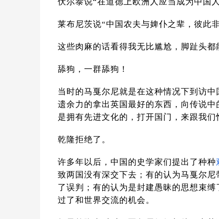
伏尔泰说“在道德上欧洲人应当成为中国人
莱布尼茨说“中国农夫与婢仆之辈，彼此
这些肉麻的话看得我无比尴尬，脚趾头都
舔狗，一群舔狗！
当时的马戛尔尼就是在这种情况下到访中
遗余力的拿出英国最好的东西，向传说中
是拥有先进文化的，打开国门，来跟我们
乾隆拒绝了。
许多年以后，中国的史学家们提出了种种
致两国没有深交下去；有的认为马戛尔尼
了误判；有的认为是封建愚昧的思想束缚
过了和世界交流的机会。