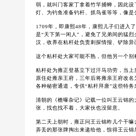
弱，就叫门客家丁拿着竹竿捕蝉，因此设
灯、为钓鱼准备钓杆、抓鸟雀等等，像是
1709年，即康熙48年，康熙儿子们进
是“天下第一闲人”，避免了兄弟间的猛
汉，收养在粘杆处负责刺探情报、铲除异
这个粘杆处大家可能不熟，但他另一个别
粘杆处为雍正登基立下过汗马功劳，当上
原住处雍亲王府，三年后将雍亲王府改名
各种秘密通道，专供“粘杆拜唐”这些特务
清朝的《檐曝杂记》记载一位叫王云锦的
张，找也找不着，大家伙也没留意。
第二天上朝时，雍正问王云锦昨儿个干嘛
弄丢的那张牌掏出来递给他，惊得王云锦