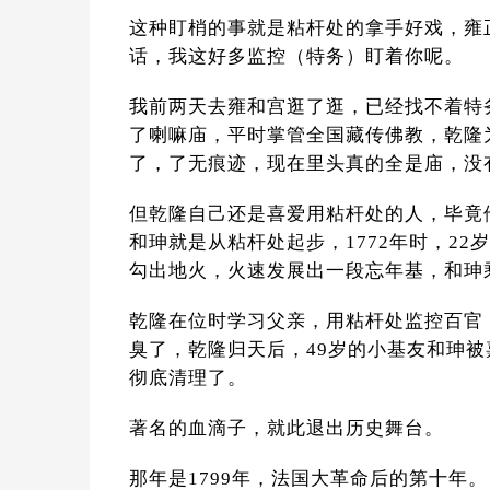
这种盯梢的事就是粘杆处的拿手好戏，雍
话，我这好多监控（特务）盯着你呢。
我前两天去雍和宫逛了逛，已经找不着特务
了喇嘛庙，平时掌管全国藏传佛教，乾隆
了，了无痕迹，现在里头真的全是庙，没
但乾隆自己还是喜爱用粘杆处的人，毕竟
和珅就是从粘杆处起步，1772年时，2
勾出地火，火速发展出一段忘年基，和珅
乾隆在位时学习父亲，用粘杆处监控百官
臭了，乾隆归天后，49岁的小基友和珅
彻底清理了。
著名的血滴子，就此退出历史舞台。
那年是1799年，法国大革命后的第十年。