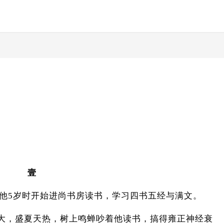
壹
，他5岁时开始进尚书房读书，学习四书五经与满文。
大，盛夏天热，树上鸣蝉吵着他读书，搞得雍正神经衰