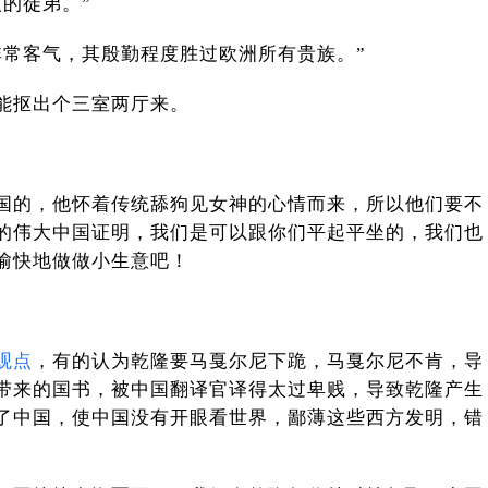
的徒弟。”
非常客气，其殷勤程度胜过欧洲所有贵族。”
能抠出个三室两厅来。
国的，他怀着传统舔狗见女神的心情而来，所以他们要不
的伟大中国证明，我们是可以跟你们平起平坐的，我们也
愉快地做做小生意吧！
观点
，有的认为乾隆要马戛尔尼下跪，马戛尔尼不肯，导
带来的国书，被中国翻译官译得太过卑贱，导致乾隆产生
了中国，使中国没有开眼看世界，鄙薄这些西方发明，错