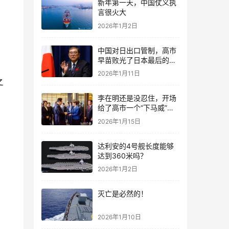
新年第一天，中国仗义执
言很火大
2026年1月2日
中国对日出口管制，高市
早苗败光了日本最后的国
文
运
2026年1月11日
之
李在明还是没忍住，开场
给了高市一个“下马威”，
还特意提到中国
2026年1月15日
达利安的4号舰长度能够
达到360米吗？
2026年1月2日
灭亡是必然的！
2026年1月10日