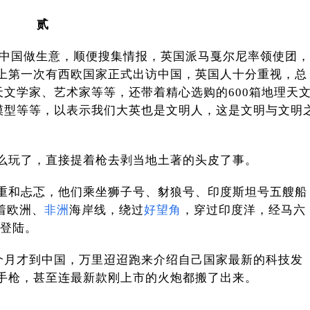
贰
跟中国做生意，顺便搜集情报，英国派马戛尔尼率领使团，
上第一次有西欧国家正式出访中国，英国人十分重视，总
天文学家、艺术家等等，还带着精心选购的600箱地理天
舰模型等等，以表示我们大英也是文明人，这是文明与文明
么玩了，直接提着枪去剥当地土著的头皮了事。
重和忐忑，他们乘坐狮子号、豺狼号、印度斯坦号五艘船
沿着欧洲、
非洲
海岸线，绕过
好望角
，穿过印度洋，经马六
山登陆。
十个月才到中国，万里迢迢跑来介绍自己国家最新的科技发
手枪，甚至连最新款刚上市的火炮都搬了出来。