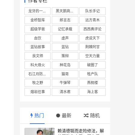
作者专栏
龙牙的一座山
黑天鹅商业情报站
队长手记
金桥智库
郎言志
远方青木
己
超级学爸
记忆承载
西西弗评论
血饮
虚声
虎说天下
蓝钻故事
蓝钻
荆棘阿甘
良文师
策辩
空天力量
科大烽火
种花岛
破圈了
石江月防务观察
猫哥
牲产队
牧之野
牛弹琴
燕梳楼
熔岩往事
清水君
海上客
热门
最新
随机
赖清德铤而走险修法，解