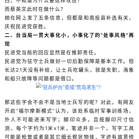
西，不知道为什么要这样攻击？”
而蔡英文此时在做什么？
她在网上发了五条信息，但都是和南投县补选有关，
庆祝民进党获胜。
二、台当局一贯大事化小，小事化了的“处事风格”再
现
民进党当局的回应显然是在推卸责任。
民进党为驻守士兵做好一切后勤保障是基本工作。但
长达21天没有补给，让士兵吃罐头，就是失职，海象
和船只故障等问题都是借口。
那这些字会不会不是当地士兵写的呢？对此，有网友
开启“福尔摩斯模式”认为，该处系临时军事训练场，
外人不可能进来写字；脚印众多，且按脚印尺寸估
测，每个字约为1米x1米，笔迹并非一个，写字工具
可能是枪管或者是其它细长棍状物体，字迹有故意修