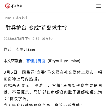
Home
城市乡村
“驻兵护台”变成“荒岛求生”？
2023年3月8日 下午12:52
城市乡村
作者：
有里儿有面
本文转载自：
有理儿有面
（ID:youli-youmian)
3月5日，国民党“立委”马文君在社交媒体上发布一幅
画面冲上岛内热搜。
该幅画面显示：沙滩上，写着“马防部伙食主要是白
饭、不要罐头、马防部伙房都没肉肚子饿都吃罐头泡
面”抗议字语。
当天民众各种痛骂台当局，舆论不断发酵；