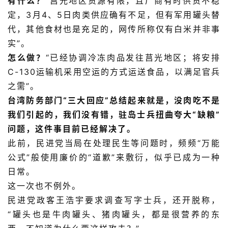
有什么？
“
莒光地区货源有限，且厂商有时供货不稳
定，3月4、5日肉类供应确有不足，但有军用罐头替
代，其他食材也是充足的，网传所称仅有白米并非事
实”。
怎么做？
“
已经协调冷冻肉品发往莒光地区；
将安排
C-130运输机采用空运的方式运送食品，以满足官兵
之需
”
。
台湾防务部门“三大回应”总结起来就是，没肉吃不是
我们引起的，我们没有错，驻岛士兵扭曲夸大“缺粮”
问题，这件事目前已经解决了。
此前，民进党当局在处理民生等问题时，频频“万能
公式”般使用廉价的“道歉”来敷衍，似乎已成为一种
日常。
这一次也不例外。
民进党政客王浩宇要求调查写字士兵，还开脱称，
“罐头也是牛肉罐头、猪肉罐头，都是很营养的东