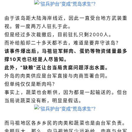
由于该岛距大陆海岸线近，因此一直受台地方武装重
视。曾一度两万人驻扎于此。
但是经过多次裁撤后，目前驻扎只剩2000人。
而补给船却二十多天都不去，难道是要弃守该岛？
该事件爆出后，马祖驻军鲜肉、蛋奶等物资储量最多
撑10天也已经是人尽皆知。
此外，“缺粮”还让台当局贪腐问题浮出水面。
外岛的肉类供应是台军直接与肉商签署合同。
但单纯仅仅是断肉吗？
事实上，蔬菜也会断供，因为都是一起输送的。但台
当局说蔬菜没有断，明显是假话。
而马祖地区各乡乡民的肉类和蔬菜也是由台军负责。
金额巨大，那么，向马祖地区少运补给，肉商与台军