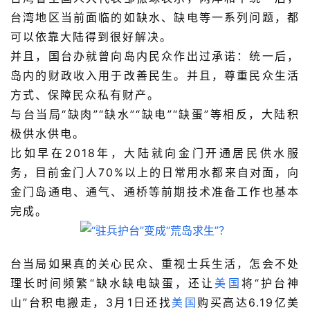
台湾地区当前面临的如缺水、缺电等一系列问题，都
可以依靠大陆得到很好解决。
并且，国台办就曾向岛内民众作出过承诺：统一后，
岛内的财政收入用于改善民生。并且，尊重民众生活
方式、保障民众私有财产。
与台当局“缺肉”“缺水”“缺电”“缺蛋”等相反，大陆积
极供水供电。
比如早在2018年，大陆就向金门开通居民供水服
务，目前金门人70%以上的日常用水都来自对面，向
金门岛通电、通气、通桥等前期技术准备工作也基本
完成。
台当局如果真的关心民众、重视士兵生活，怎会不处
理长时间频繁“缺水缺电缺蛋，还让
美国
将“护台神
山”台积电搬走，3月1日还找
美国
购买高达6.19亿美