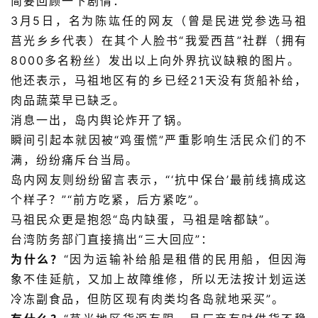
简要回顾一下剧情：
3月5日，名为陈竑任的网友（曾是民进党参选马祖
莒光乡乡代表）在其个人脸书“我爱西莒”社群（拥有
8000多名粉丝）发出以上向外界抗议缺粮的图片。
他还表示，马祖地区有的乡已经21天没有货船补给，
肉品蔬菜早已缺乏。
消息一出，岛内舆论炸开了锅。
瞬间引起本就因被“鸡蛋慌”严重影响生活民众们的不
满，纷纷痛斥台当局。
岛内网友则纷纷留言表示，“‘抗中保台’最前线搞成这
个样子？”“前方吃紧，后方紧吃”。
马祖民众更是抱怨“岛内缺蛋，马祖是啥都缺”。
台湾防务部门直接搞出“三大回应”：
为什么？
“
因为运输补给船是租借的民用船，但因海
象不佳延航，又加上故障维修，所以无法按计划运送
冷冻副食品，但防区现有肉类均各岛就地采买
”
。