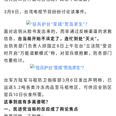
3月
6日，台湾电视节目纷纷讨论该事件。
面对这则从脸书发出来的，而非通过反映渠道的求救
信息，
台当局开始不淡定了，连忙到处“灭火”。
台防务部门负责人邱国正6日上午在台“立法院”受访
时开启“万能道歉模式”称，对官兵很抱歉，
防务部
门
也要检
讨
。
台军方陆军马祖防卫指挥部3月6日发出声明称，已
运送5.2吨各类冷冻肉品至马祖地区，可供应全防区
官兵10日伙食所需。
这事到底有多离谱呢？
一、民进党当局的反应成了舆论焦点