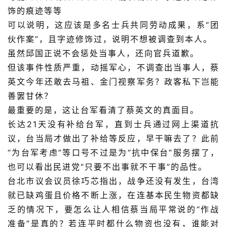
饰的痕迹等等
可以说明，这应该是多名士兵共同劳动成果，系“团
伙作案”，且字迹修饰过，说明不想被调查到本人。
虽然邱国正说不会惩处当事人，还向官兵道歉。
但该事件性质严重，动摇军心，不调查出当事人，蔡
英文今年还敢去马祖、金门视察军务？政客私下岂能
善罢甘休？
最重要的是，这让台军看清了蔡英文的真面目。
长达21天没有补给台军，直到士兵通过网上渠道抗
议，台当局才做出了补给等反应，早干嘛去了？此前
“为台军考虑”等口号不过是为“抗中保台”服务摆了，
也可以看出民进党“只要不出事就不干事”的品性。
台北市议会议员徐巧芯指出，战争还没有发生，台湾
就已缺鸡蛋且价格不断上涨，在连基本民生物资都缺
乏的情况下，要怎么让人相信蔡当局平常说的“作战
准备”是真的？若连平时都什么物资也没有，谁能对