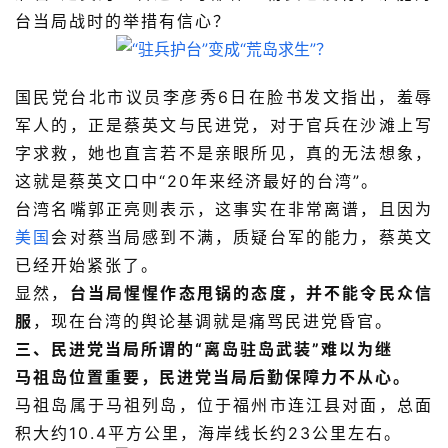
台当局战时的举措有信心？
国民党台北市议员李彦秀6日在脸书发文指出，羞辱
军人的，正是蔡英文与民进党，对于官兵在沙滩上写
字求救，她也直言若不是亲眼所见，真的无法想象，
这就是蔡英文口中“20年来经济最好的台湾”。
台湾名嘴郭正亮则表示，这事实在非常离谱，且因为
美国
会对蔡当局感到不满，质疑台军的能力，
蔡
英文
已经开始紧张了
。
显然，
台当局惺惺作态甩锅的态度，并不能令民众信
服
，现在台湾的舆论基调就是痛骂民进党昏官。
三、民进党当局所谓的“离岛驻岛武装”难以为继
马祖岛位置重要，民进党当局后勤保障力不从心。
马祖岛属于马祖列岛，位于福州市连江县对面，总面
积大约10.4平方公里，海岸线长约23公里左右。