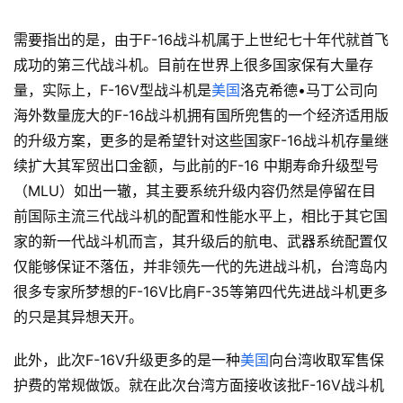
需要指出的是，由于F-16战斗机属于上世纪七十年代就首飞
成功的第三代战斗机。目前在世界上很多国家保有大量存
量，实际上，F-16V型战斗机是
美国
洛克希德•马丁公司向
海外数量庞大的F-16战斗机拥有国所兜售的一个经济适用版
的升级方案，更多的是希望针对这些国家F-16战斗机存量继
续扩大其军贸出口金额，与此前的F-16 中期寿命升级型号
（MLU）如出一辙，其主要系统升级内容仍然是停留在目
前国际主流三代战斗机的配置和性能水平上，相比于其它国
家的新一代战斗机而言，其升级后的航电、武器系统配置仅
仅能够保证不落伍，并非领先一代的先进战斗机，台湾岛内
很多专家所梦想的F-16V比肩F-35等第四代先进战斗机更多
的只是其异想天开。
此外，此次F-16V升级更多的是一种
美国
向台湾收取军售保
护费的常规做饭。就在此次台湾方面接收该批F-16V战斗机