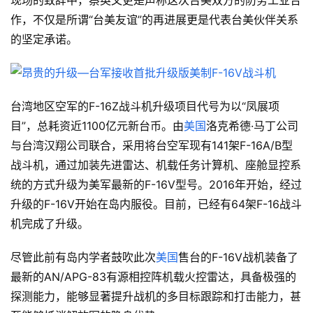
现场的致辞中，蔡英文更是声称这次台美双方的防务工业合
作，不仅是所谓“台美友谊”的再进展更是代表台美伙伴关系
的坚定承诺。
台湾地区空军的F-16Z战斗机升级项目代号为以“凤展项
目”，总耗资近1100亿元新台币。由
美国
洛克希德·马丁公司
与台湾汉翔公司联合，采用将台空军现有141架F-16A/B型
战斗机，通过加装先进雷达、机载任务计算机、座舱显控系
统的方式升级为美军最新的F-16V型号。2016年开始，经过
升级的F-16V开始在岛内服役。目前，已经有64架F-16战斗
机完成了升级。
尽管此前有岛内学者鼓吹此次
美国
售台的F-16V战机装备了
最新的AN/APG-83有源相控阵机载火控雷达，具备极强的
探测能力，能够显著提升战机的多目标跟踪和打击能力，甚