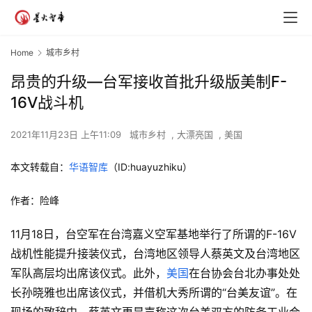
Home
城市乡村
昂贵的升级—台军接收首批升级版美制F-
16V战斗机
2021年11月23日 上午11:09
城市乡村
,
大漂亮国
,
美国
本文转载自：
华语智库
（ID:huayuzhiku）
作者：险峰
11月18日，台空军在台湾嘉义空军基地举行了所谓的F-16V
战机性能提升接装仪式，台湾地区领导人蔡英文及台湾地区
军队高层均出席该仪式。此外，
美国
在台协会台北办事处处
长孙晓雅也出席该仪式，并借机大秀所谓的“台美友谊”。在