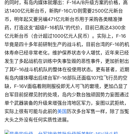
的同时，有岛内媒体就爆出：F-16A/B升级方案的价格，高
达1400亿元新台币，新购F-16C/D则需要2500亿元新台
币，明年起又要另编471亿元新台币用于采购各类精准弹
药，打造这支“超级F-16机队”的代价，目前已高达4300余
亿元新台币（合计超过1000亿元人民币）。实际上，F-16
毕竟是四十多年前研制生产的战斗机，目前台湾的F-16的机
体寿命已经非常老化，维护保养状态令人堪忧，近年来已经
发生了多起战机在训练中失事坠毁的恶性事件，更加折射出
了其F-16战斗机机队的整体在役使用状态。更有甚者，近期
有岛内媒体曝出后续台军F-16部队还面临107位飞行员的空
缺，F-16V面临着刚刚服役即无人可飞的窘境，更加凸显了
台军目前捉襟见肘的处境，岛内少数台独顽固势力妄图通过
单个武器装备的升级来增强台湾地区军力，妄图以武拒统，
实际上很有可能与此前的
美国
历次多台军售一样，除了当冤
大头之外没有任何实质性进展。