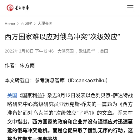
Home
西风吹
大漂亮国
西方国家难以应对俄乌冲突“次级效应”
2022年3月18日 下午12:46
大漂亮国
,
欧陆风华
,
美国
作者：朱方雨
本文转载自：参考消息智库（ID:cankaozhiku）
美国
《国家利益》杂志3月12日发表以色列贝京-萨达特战
略研究中心高级研究员亚历克斯·乔夫的一篇题为《西方
准备好面对乌克兰的“次级效应”了吗?》的文章。乔夫在
文中指出，
西方国家的政府和企业并没有谨慎应对迅速蔓
延的俄乌冲突危机，而是仓促采取了慌乱无序的行动，这
将为其带来一连串挑战。