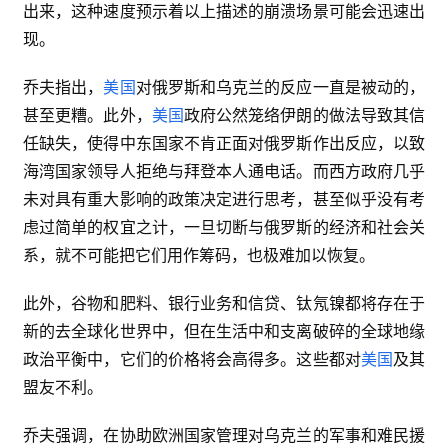
出来，这种速度预示着以上描述的崩溃场景可能会迅速出
现。
乔夫指出，
美国
对俄罗斯和乌克兰的反应一直是被动的，
甚至更糟。此外，
美国
政府公然笼络伊朗的做法导致其信
任缺失，使得中东国家不肯正面对俄罗斯作出反应，以致
海湾国家领导人拒绝与拜登本人通电话。而西方政府几乎
未对具有重大影响的政策决定进行思考，甚至似乎没有考
虑过简单的权宜之计，一旦切断与俄罗斯的经济和社会关
系，就不可能把它们用作筹码，也极难加以恢复。
此外，谷物和肥料、银行业务和信贷、钛氖镍都将存在于
新的去全球化世界中，但在生活中和支离破碎的全球地缘
政治平衡中，它们的价格将会高得多。这些都对
美国
及其
盟友不利。
乔夫强调，在协助欧洲国家管理对乌克兰的军事和难民援