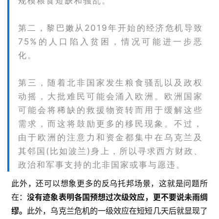
规模粮食短缺和骚乱。
第二，黎巴嫩从2019年开始的经济危机导致
75%的人口陷入贫困，情况可能进一步恶
化。
第三，随着北非国家发生粮食骚乱以及政权
动摇，大批难民可能会涌入欧洲。欧洲国家
可能会将稀缺的救援物资转而用于缓解这些
需求，而这将鼓励更多的移民现象。不过，
由于欧洲的注意力和资金都集中在乌克兰及
其邻国(比如波兰)身上，所以寻求西方财政、
政治和军事支持的北非国家或事与愿违。
此外，还可以想象更多的反乌托邦场景，这就是问题所
在：
没有迹象表明各国预想过次级效应，更不要说未雨绸
缪。
此外，乌克兰危机的一级效应在短短几天后就显现了