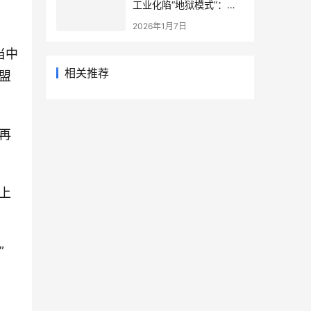
工业化陷“地狱模式”：中
国当年抄底的历史红利，
2026年1月7日
再也复刻不了
当中
相关推荐
盟
再
上
”