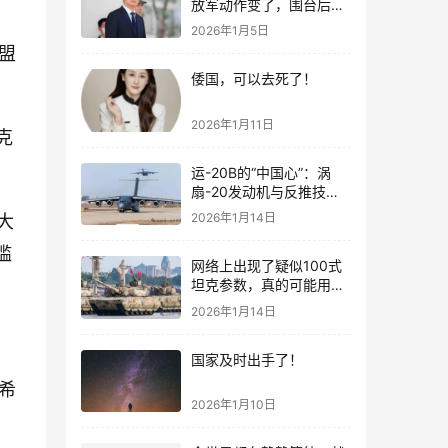
放军动作变了，围台后的
“真正杀招”曝光
2026年1月5日
盟
倭国，可以去死了！
2026年1月11日
克
运-20B的“中国心”：涡
扇-20发动机与反推技术
大突破！
2026年1月14日
大
槛
网络上出现了疑似100式
坦克参数，真的可能用了
钛合金装甲！
2026年1月14日
国家及时出手了！
希
2026年1月10日