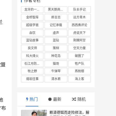
作者专栏
龙牙的一座山
黑天鹅商业情报站
队长手记
金桥智库
郎言志
远方青木
兰
超级学爸
记忆承载
西西弗评论
血饮
虚声
虎说天下
蓝钻故事
蓝钻
荆棘阿甘
良文师
策辩
空天力量
科大烽火
种花岛
破圈了
石江月防务观察
猫哥
牲产队
欧盟
牧之野
牛弹琴
燕梳楼
熔岩往事
清水君
海上客
热门
最新
随机
地
“布
赖清德铤而走险修法，解