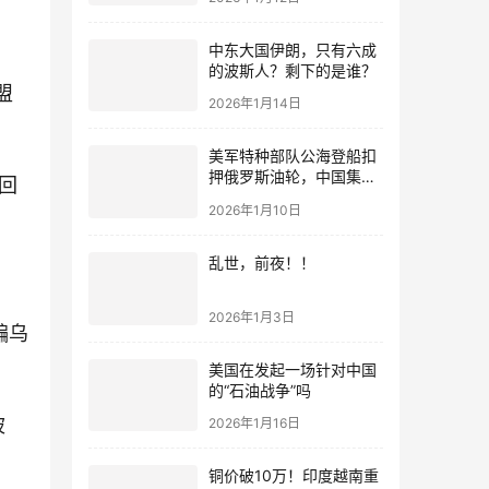
中东大国伊朗，只有六成
的波斯人？剩下的是谁？
盟
2026年1月14日
美军特种部队公海登船扣
押俄罗斯油轮，中国集装
回
箱武装船早有准备？
2026年1月10日
乱世，前夜！！
2026年1月3日
骗乌
美国在发起一场针对中国
的“石油战争”吗
被
2026年1月16日
铜价破10万！印度越南重