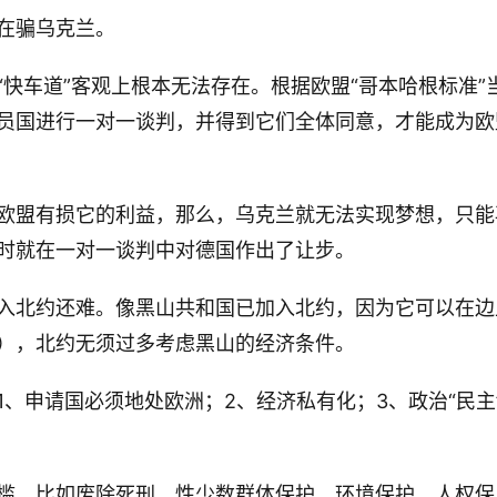
在骗乌克兰。
快车道”客观上根本无法存在。根据欧盟“哥本哈根标准”
员国进行一对一谈判，并得到它们全体同意，才能成为欧
欧盟有损它的利益，那么，乌克兰就无法实现梦想，只能
时就在一对一谈判中对德国作出了让步。
入北约还难。像黑山共和国已加入北约，因为它可以在边
），北约无须过多考虑黑山的经济条件。
、申请国必须地处欧洲；2、经济私有化；3、政治“民主
槛，比如废除死刑、性少数群体保护、环境保护、人权保