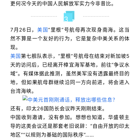
更何况今天的中国人民解放军实力今非昔比。
3
7月26日，
美国
“里根”号航母再次现身南海。这当
然不算是一个友好的行为，它是复杂中美关系的体
现。
美国
第七舰队表示，“里根”号航母在结束对新加坡5
天的访问后，已经离开樟宜海军基地，前往“争议水
域”。有媒体据此推测，虽然美军没有透露最终目的
地，但如果航母群继续沿同一方向前进，将会进入
台湾海峡。
还有，印太26国防长会议昨天刚刚结束。
中国收到邀请，没有参加。想想也知道，华盛顿主
导的这类会议还是那套老旧说辞：“自由开放的印太
地区”“以规则为基础的国际秩序”……