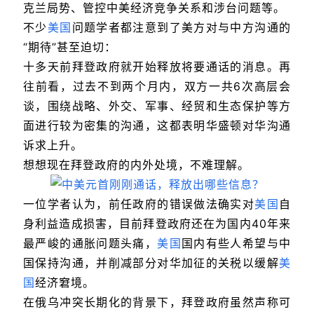
克兰局势、管控中美经济竞争关系和涉台问题等。
不少
美国
问题学者都注意到了美方对与中方沟通的
“期待”甚至迫切：
十多天前拜登政府就开始释放将要通话的消息。再
往前看，过去不到两个月内，双方一共6次高层会
谈，围绕战略、外交、军事、经贸和生态保护等方
面进行较为密集的沟通，这都表明华盛顿对华沟通
诉求上升。
想想现在拜登政府的内外处境，不难理解。
一位学者认为，前任政府的错误做法确实对
美国
自
身利益造成损害，目前拜登政府还在为国内40年来
最严峻的通胀问题头痛，
美国
国内有些人希望与中
国保持沟通，并削减部分对华加征的关税以缓解
美
国
经济窘境。
在俄乌冲突长期化的背景下，拜登政府虽然声称可