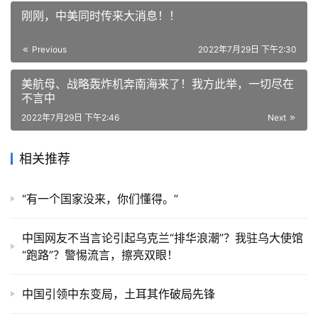
刚刚，中美同时传来大消息！！
Previous
2022年7月29日 下午2:30
美航母、战略轰炸机奔南海来了！我方此举，一切尽在
不言中
2022年7月29日 下午2:46
Next
相关推荐
“有一个国家没来，你们懂得。”
中国网友不当言论引起乌克兰“排华浪潮”？我驻乌大使馆
“跑路”？警惕流言，擦亮双眼！
中国引领中东变局，土耳其作破局先锋