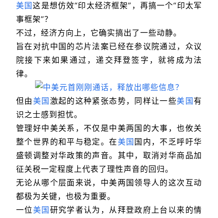
美国
这是想仿效“印太经济框架”，再搞一个“印太军
事框架”？
不过，经济方向上，它确实搞出了一些动静。
旨在对抗中国的芯片法案已经在参议院通过，众议
院接下来如果通过，递交拜登签字，就将成为法
律。
但由
美国
激起的这种紧张态势，同样让一些
美国
有
识之士感到担忧。
管理好中美关系，不仅是中美两国的大事，也攸关
整个世界的和平与稳定。在
美国
国内，不乏呼吁华
盛顿调整对华政策的声音。其中，取消对华商品加
征关税一定程度上代表了理性声音的回归。
无论从哪个层面来说，中美两国领导人的这次互动
都极为关键，也极为重要。
一位
美国
研究学者认为，从拜登政府上台以来的情