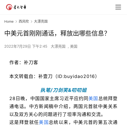
Home
西风吹
大漂亮国
中美元首刚刚通话，释放出哪些信息？
2022年7月29日 下午2:45
大漂亮国
,
美国
作者：补刀客
本文转载自：补壹刀（ID:buyidao2016）
执笔/刀剑笑&叨叨姐
28日晚，中国国家主席习近平应约同
美国
总统拜登
通电话。中方新闻稿中介绍，两国元首就中美关系
以及双方关心的问题进行了坦率沟通和交流。
这是拜登就任
美国
总统以来，中美元首的第五次通