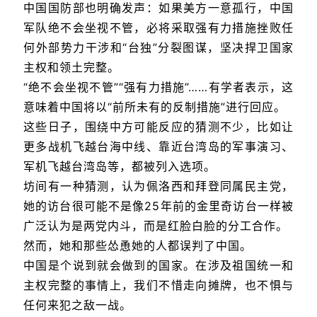
中国国防部也明确发声：如果美方一意孤行，中国
军队绝不会坐视不管，必将采取强有力措施挫败任
何外部势力干涉和“台独”分裂图谋，坚决捍卫国家
主权和领土完整。
“绝不会坐视不管”“强有力措施”……有学者表示，这
意味着中国将以“前所未有的反制措施”进行回应。
这些日子，围绕中方可能反应的猜测不少，比如让
更多战机飞越台海中线、靠近台湾岛的军事演习、
军机飞越台湾岛等，都被列入选项。
坊间有一种猜测，认为佩洛西和拜登同属民主党，
她的访台很可能不是像25年前的金里奇访台一样被
广泛认为是两党内斗，而是红脸白脸的分工合作。
然而，她和那些怂恿她的人都误判了中国。
中国是个说到就会做到的国家。在涉及祖国统一和
主权完整的事情上，我们不惜走向摊牌，也不惧与
任何来犯之敌一战。