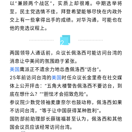
以“兼顾两个战区”，实质上却很难。中期选举将
至，民主党选情不佳，拜登希望能够尽快在内政外
交上有一些拿得出手的成绩。对华沟通，可能也在
他的竞选议程上。
2
两国领导人通话前，众议长佩洛西可能访问台湾的
消息让中美间的氛围趋于紧张。
美国
鹰派正不遗余力地怂恿佩洛西“访台”。
25年前访问台湾的
美国
时任众议长金里奇在社交媒
体上公开抨击：“五角大楼警告佩洛西不要访台，到
底在想什么？”“胆怯才会招致危险”。
参议院少数党领袖麦康奈尔也鼓动称，佩洛西如果
不访问台湾，“等于让中国获得某种胜利”。
国防部前助理部长薛瑞福甚至认为，佩洛西和其他
国会议员应该经常访问台湾。