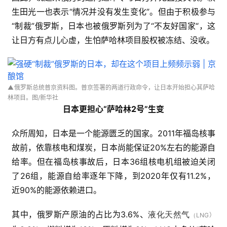
生田光一也表示“情况并没有发生变化”。但由于积极参与
“制裁”俄罗斯，日本也被俄罗斯列为了“不友好国家“，这
让日方有点儿心虚，生怕萨哈林项目股权被冻结、没收。
▲
俄罗斯总统普京资料图。普京签署的两道行政命令，让日本开始担心其萨哈
林项目。
图/新华社
日本更担心“萨哈林2号”生变
众所周知，日本是一个能源匮乏的国家。2011年福岛核事
故前，依靠核电和煤炭，日本尚能保证20%左右的能源自
给率。但在福岛核事故后，日本36组核电机组被迫关闭
了26组，能源自给率逐年下降，到2020年仅有11.2%，
近90%的能源依赖进口。
其中，俄罗斯产原油的占比为3.6%、
液化天然气
LNG）
（