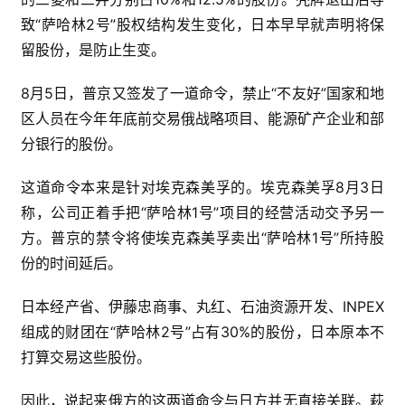
致“萨哈林2号”股权结构发生变化，日本早早就声明将保
留股份，是防止生变。
8月5日，普京又签发了一道命令，禁止“不友好”国家和地
区人员在今年年底前交易俄战略项目、能源矿产企业和部
分银行的股份。
这道命令本来是针对埃克森美孚的。埃克森美孚8月3日
称，公司正着手把“萨哈林1号”项目的经营活动交予另一
方。普京的禁令将使埃克森美孚卖出“萨哈林1号”所持股
份的时间延后。
日本经产省、伊藤忠商事、丸红、石油资源开发、INPEX
组成的财团在“萨哈林2号”占有30%的股份，日本原本不
打算交易这些股份。
因此，说起来俄方的这两道命令与日方并无直接关联。萩