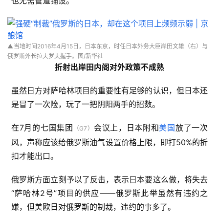
也无需管道铺设。
▲
当地时间2016年4月15日，日本东京，时任日本外务大臣岸田文雄（右）与
俄罗斯外长拉夫罗夫握手。
图/新华社
折射出岸田内阁对外政策不成熟
虽然日方对萨哈林项目的重要性有足够的认识，但日本还
是冒了一次险，玩了一把阴阳两手的招数。
在7月的七国集团
会议上，日本附和
美国
放了一次
（G7）
风，声称应该给俄罗斯油气设置价格上限，即打50%的折
扣才能出口。
俄罗斯方面立刻予以了反击，表示日本要这么做，将失去
“萨哈林2号”项目的供应——俄罗斯此举虽然有违约之
嫌，但美欧日对俄罗斯的制裁，违约的事多了。