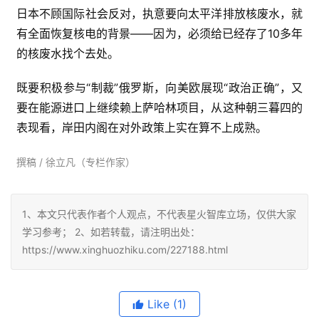
日本不顾国际社会反对，执意要向太平洋排放核废水，就
有全面恢复核电的背景——因为，必须给已经存了10多年
的核废水找个去处。
既要积极参与“制裁”俄罗斯，向美欧展现“政治正确”，又
要在能源进口上继续赖上萨哈林项目，从这种朝三暮四的
表现看，岸田内阁在对外政策上实在算不上成熟。
撰稿 / 徐立凡（专栏作家）
1、本文只代表作者个人观点，不代表星火智库立场，仅供大家
学习参考； 2、如若转载，请注明出处：
https://www.xinghuozhiku.com/227188.html
Like
(1)