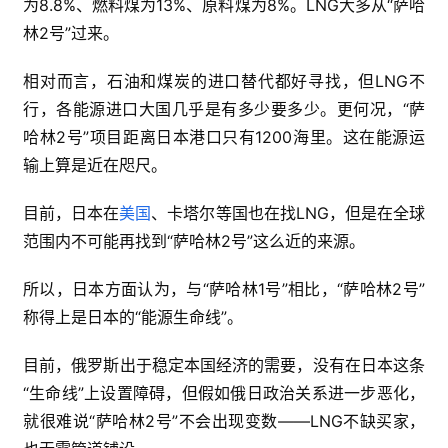
为8.8%、燃料煤为13%、原料煤为8%。LNG大多从“萨哈
林2号”过来。
相对而言，石油和煤炭的进口替代都好寻找，但LNG不
行，各能源进口大国几乎是有多少要多少。更何况，“萨
哈林2号”项目距离日本港口只有1200海里。这在能源运
输上算是近在咫尺。
目前，日本在
美国
、卡塔尔等国也在找LNG，但是在全球
范围内不可能再找到“萨哈林2号”这么近的来源。
所以，日本方面认为，与“萨哈林1号”相比，“萨哈林2号”
称得上是日本的“能源生命线”。
目前，俄罗斯出于稳定本国经济的需要，没有在日本这条
“生命线”上设置障碍，但假如俄日政治关系进一步恶化，
就很难说“萨哈林2号”不会出现变数——LNG不缺买家，