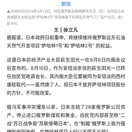
▲
当地时间2009年2月18日，时任俄罗斯总统梅德韦杰夫（右）与时任日本
图/
首相麻生太郎出席“萨哈林2号”项目框架下的液化天然气工厂投产仪式。
新华社
文 | 徐立凡
据报道，日本政府日前重申，将继续维持俄罗斯远东石油
天然气开发项目“萨哈林1号”和“萨哈林2号” 的权益。
这是日本前经济产业大臣萩生田光一在8月8日内阁会议
后宣布的。8月10日，作为安倍派亲信的萩生田光一已转
任自民党政调会长，其内阁大臣位置被同为安倍派的西村
康稔取代——虽然换了人，但日本不放弃萨哈林项目股份
的方针，不可能改变。
俄乌军事冲突爆发以来，日本冻结了28家俄罗斯公司资
产，停止进口俄罗斯煤炭和黄金，自民党内部甚至称“二
战”苏日战争是“苏联侵略日本”。在“制裁”俄罗斯上极为强
硬的岸田政府，在萨哈林项目上何以不得不示弱？