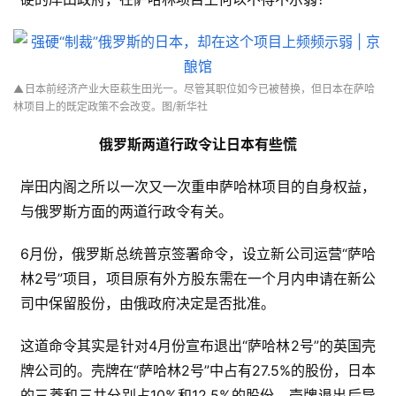
▲
日本前经济产业大臣
萩生田光一。尽管其职位如今已被替换，但日本在萨哈
林项目上的既定政策不会改变。
图/新华社
俄罗斯两道行政令让日本有些慌
岸田内阁之所以一次又一次重申萨哈林项目的自身权益，
与俄罗斯方面的两道行政令有关。
6月份，俄罗斯总统普京签署命令，设立新公司运营“萨哈
林2号”项目，项目原有外方股东需在一个月内申请在新公
司中保留股份，由俄政府决定是否批准。
这道命令其实是针对4月份宣布退出“萨哈林2号”的英国壳
牌公司的。壳牌在“萨哈林2号”中占有27.5%的股份，日本
的三菱和三井分别占10%和12.5%的股份。壳牌退出后导