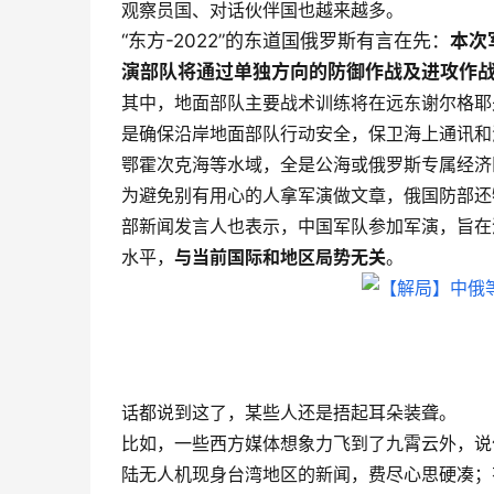
观察员国、对话伙伴国也越来越多。
“东方-2022”的东道国俄罗斯有言在先：
本次
演部队将通过单独方向的防御作战及进攻作
其中，地面部队主要战术训练将在远东谢尔格耶
是确保沿岸地面部队行动安全，保卫海上通讯和
鄂霍次克海等水域，全是公海或俄罗斯专属经济
为避免别有用心的人拿军演做文章，俄国防部还
部新闻发言人也表示，中国军队参加军演，旨在
水平，
与当前国际和地区局势无关
。
话都说到这了，某些人还是捂起耳朵装聋。
比如，一些西方媒体想象力飞到了九霄云外，说
陆无人机现身台湾地区的新闻，费尽心思硬凑；