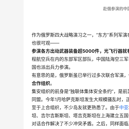
a
赴俄参演的中
y
作为俄罗斯四大战略演习之一，“东方”系列军演在
也很可观——
参演各方出动武器装备超5000件，光飞行器就有
程航空兵在内的东部军区部队，中国陆海空三军
国也派出兵力参演。
有意思的是，俄罗斯虽已举行过多次联合军演，
合作组织
。
集安组织的前身是“独联体集体安全条约”，是
同盟。今年1月哈萨克斯坦发生大规模骚乱时，
至于上合组织，不少岛友就更熟悉了。由于
中亚
坦、吉尔吉斯斯坦、塔吉克斯坦在上海建立五国
对话合作解决了不少冲突矛盾。之后，同样面临