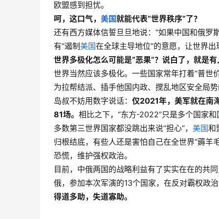
欧盟感到担忧。
呵，这口气，
美国
就能代表“世界秩序”了？
还有西方媒体信誓旦旦地说：“如果中国和俄罗
有“遏制
美国
在全球主导地位”的意愿，让世界出
世界多极化怎么可能是“恶果”？说白了，就是
世界当然应该多极化。一些国家常年打着“普世价
为拉帮结派、插手他国内政、搅乱地区安全局势
岛叔不妨用数字说话：
仅2021年，美军就在南
81场。
相比之下，“东方-2022”只是多个国
多数第三世界国家都没跳出来说“担心”，
美国
和
归根结底，有些人还是害怕自己在全世界“薅羊
恐慌，维护强权政治。
目前，中俄两国的战略利益有了实实在在的共同
俄，参加本次军演的13个国家，在反对霸权政
得道多助，失道寡助。