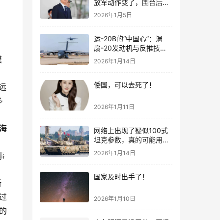
放军动作变了，围台后的
“真正杀招”曝光
2026年1月5日
e
运-20B的“中国心”：涡
扇-20发动机与反推技术
大突破！
模
2026年1月14日
u
倭国，可以去死了！
远
多
2026年1月11日
c
海
网络上出现了疑似100式
坦克参数，真的可能用了
e
钛合金装甲！
2026年1月14日
事
e
n
国家及时出手了！
斯
过
2026年1月10日
的