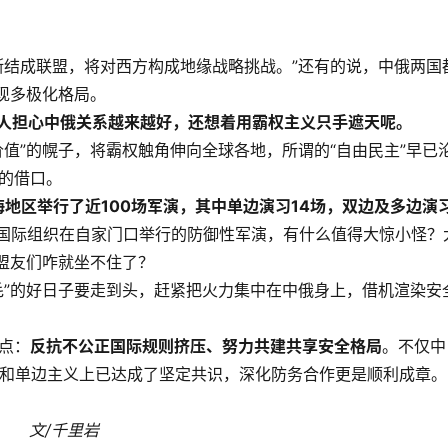
斯结成联盟，将对西方构成地缘战略挑战。”还有的说，中俄两国
现多极化格局。
有人担心中俄关系越来越好，还想着用霸权主义只手遮天呢。
值”的幌子，将霸权触角伸向全球各地，所谓的“自由民主”早已
的借口。
海地区举行了近100场军演，其中单边演习14场，双边及多边演
家和国际组织在自家门口举行的防御性军演，有什么值得大惊小怪？
盟友们咋就坐不住了？
毛”的好日子要走到头，赶紧把火力集中在中俄身上，借机渲染安
点：
反抗不公正国际规则挤压、努力共建共享安全格局
。不仅中
治和单边主义上已达成了坚定共识，深化防务合作更是顺利成章。
文/千里岩