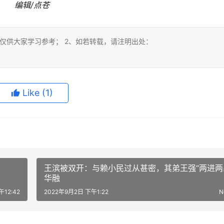
编辑/点苍
仅供大家学习参考； 2、如若转载，请注明出处：
Like
(1)
王滨被双开：与赖小民过从甚密，其弟王强“两进两
华融
午12:42
2022年9月2日 下午1:22
N