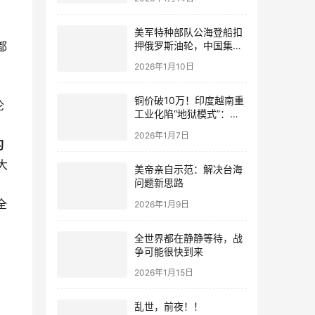
美军特种部队公海登船扣
押俄罗斯油轮，中国集装
都
箱武装船早有准备？
2026年1月10日
铜价破10万！印度越南重
沦
工业化陷“地狱模式”：中
国当年抄底的历史红利，
2026年1月7日
再也复刻不了
习
大
美帝亲自示范：解决台海
问题新思路
全
2026年1月9日
全世界都在静静等待，战
争可能很快到来
2026年1月15日
乱世，前夜！！