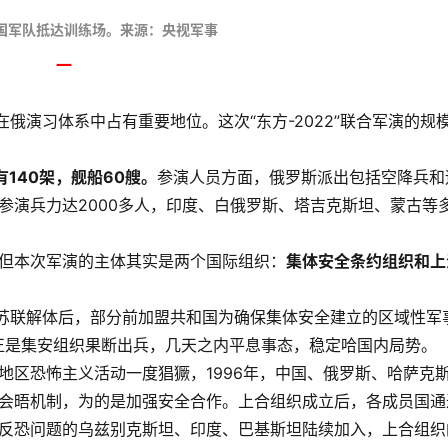
t
P
t
国军队抵达训练场。来源：央视军事
e
一
r
f
俄演习体系中占有重要地位。这次“东方-2022”联合军演的规
l
140架，舰船60艘。
参演人员方面，俄罗斯派出包括空降兵和
l
参演兵力达2000多人，印度、白俄罗斯、塔吉克斯坦、蒙古等
s
但本次军演的主体其实是两个国际组织：
集体安全条约组织和上
r
前苏联解体后，部分前加盟共和国为确保集体安全建立的区域性军
正是集安组织果断出兵，几天之内平息事态，稳定哈国内局势。
地区恐怖主义活动一度猖獗，1996年，中国、俄罗斯、哈萨克
会晤机制，为的是加强安全合作。上合组织成立后，各成员国通
反恐问题的乌兹别克斯坦、印度、巴基斯坦陆续加入，上合组织