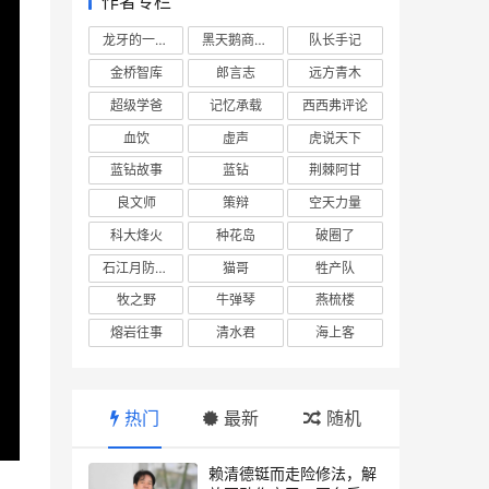
作者专栏
龙牙的一座山
黑天鹅商业情报站
队长手记
金桥智库
郎言志
远方青木
超级学爸
记忆承载
西西弗评论
血饮
虚声
虎说天下
蓝钻故事
蓝钻
荆棘阿甘
良文师
策辩
空天力量
科大烽火
种花岛
破圈了
石江月防务观察
猫哥
牲产队
牧之野
牛弹琴
燕梳楼
熔岩往事
清水君
海上客
热门
最新
随机
E
赖清德铤而走险修法，解
n