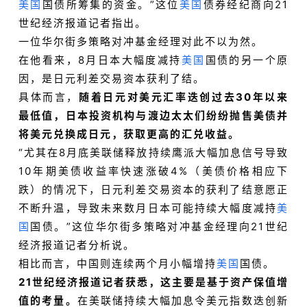
美国
国债所筹集的资金。”这位
美国
债券经纪商向21
世纪经济报道记者指出。
一位华尔街多策略对冲基金经理对此不以为然。
在他看来，8月日本大幅度减持
美国
国债的另一个原
因，是日元利差交易资本获利了结。
具体而言，
随着日元对美元汇率迭创过去30年以来
最低值，日本投资机构与渡边太太们纷纷抛售美债并
将美元兑换成日元，获取更高的汇兑收益。
“尤其在8月底美联储释放持续鹰派大幅加息信号导致
10年期美债收益率快速涨破4%（美债价格相应下
跌）的情况下，日元利差交易资本的获利了结意愿正
不断升温，导致未来数月日本可能持续大幅度减持
美
国
国债。”这位华尔街多策略对冲基金经理向21世纪
经济报道记者分析说。
相比而言，中国则连续两个月小幅增持
美国
国债。
21世纪经济报道记者获悉，这主要是基于资产保值增
值的考量。
在美联储持续大幅加息令美元指数迭创新