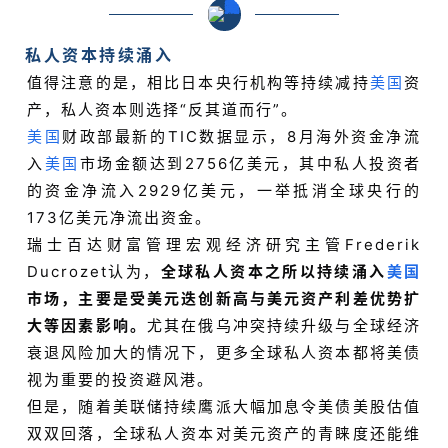
私人资本持续涌入
值得注意的是，相比日本央行机构等持续减持
美国
资
产，私人资本则选择“反其道而行”。
美国
财政部最新的TIC数据显示，8月海外资金净流
入
美国
市场金额达到2756亿美元，其中私人投资者
的资金净流入2929亿美元，一举抵消全球央行的
173亿美元净流出资金。
瑞士百达财富管理宏观经济研究主管Frederik
Ducrozet认为，
全球私人资本之所以持续涌入
美国
市场，主要是受美元迭创新高与美元资产利差优势扩
大等因素影响。
尤其在俄乌冲突持续升级与全球经济
衰退风险加大的情况下，更多全球私人资本都将美债
视为重要的投资避风港。
但是，随着美联储持续鹰派大幅加息令美债美股估值
双双回落，全球私人资本对美元资产的青睐度还能维