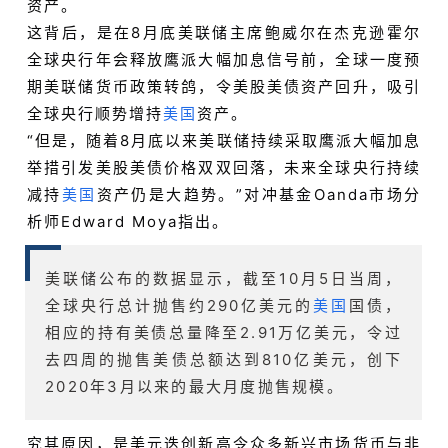
资产。
这背后，是在8月底美联储主席鲍威尔在杰克逊霍尔
全球央行年会释放鹰派大幅加息信号前，全球一度预
期美联储货币政策转鸽，令美股美债资产回升，吸引
全球央行顺势增持
美国
资产。
“但是，随着8月底以来美联储持续采取鹰派大幅加息
举措引发美股美债价格双双回落，未来全球央行持续
减持
美国
资产仍是大趋势。”对冲基金Oanda市场分
析师Edward Moya指出。
美联储公布的数据显示，截至10月5日当周，
全球央行总计抛售约290亿美元的
美国
国债，
相应的持有美债总量降至2.91万亿美元，令过
去四周的抛售美债总额达到810亿美元，创下
2020年3月以来的最大月度抛售规模。
究其原因，是美元迭创新高令众多新兴市场货币与非