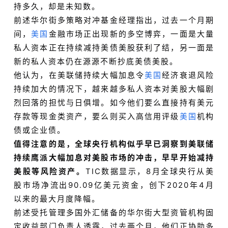
持多久，却是未知数。
前述华尔街多策略对冲基金经理指出，过去一个月期
间，
美国
金融市场正出现新的多空博弈，一面是大量
私人资本正在持续减持美债美股获利了结，另一面是
新的私人资本仍在源源不断抄底美债美股。
他认为，在美联储持续大幅加息令
美国
经济衰退风险
持续加大的情况下，越来越多私人资本对美股大幅剧
烈回落的担忧与日俱增。如今他们要么直接持有美元
存款等现金类资产，要么则买入高信用评级
美国
机构
债或企业债。
值得注意的是，全球央行机构似乎早已洞察到美联储
持续鹰派大幅加息对美股市场的冲击，早早开始减持
美股等风险资产。
TIC数据显示，8月全球央行从美
股市场净流出90.09亿美元资金，创下2020年4月
以来的最大月度降幅。
前述受托管理多国外汇储备的华尔街大型资管机构固
定收益部门负责人透露，过去两个月，他们正协助多