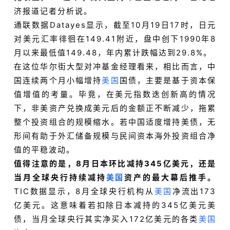
济报道记者分析说。
通联数据Datayes显示，截至10月19日17时，日元
对美元汇率徘徊在149.41附近，盘中创下1990年8
月以来最低值149.48，年内累计跌幅达到29.8%。
在这位华尔街大型对冲基金经理看来，相比而言，中
国连续两个月小幅增持
美国
国债，主要是基于资本保
值增值的考量。毕竟，在美元指数迭创新高的情况
下，非美资产兑换成美元后的金额正不断减少，拖累
整个投资组合的规模缩水。若中国适度增持美债，无
形间有助于外汇储备规模与民间资本海外投资组合净
值的平稳波动。
值得注意的是，8月日本环比减持345亿美元，还是
当月全球央行持续减持
美国
资产的最大幕后推手。
TIC数据显示，8月全球央行机构从
美国
净流出173
亿美元。这意味着若扣除日本减持的345亿美元美
债，当月全球央行其实净买入172亿美元的各类
美国