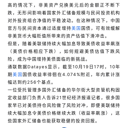
高的情况下，非美资产兑换美元后的金额正不断下
跌，无形间影响着国家外汇储备规模与民间投资机构
对外投资组合净值的平稳波动。在这种情况下，中国
官方与民间资本通过适度增持
美国
国债，可有效缓解
非美货币大幅贬值所带来的资产估值下滑冲击。
但是，随着美联储持续大幅加息导致美债收益率飙涨
（美债价格相应下跌），如何规避美债估值下跌风
险，成为中国增持美债面临的新挑战。
通联数据Datayes显示，截至10月19日17时，10年
期
美国
国债收益率徘徊在4.074%附近，年内累计涨
幅达到约256个基点。
一位受托管理多国外汇储备的华尔街大型资管机构固
定收益部门负责人告诉21世纪经济报道记者，很多国
家早已对美债持仓风险做了风险对冲，即便美联储持
续大幅加息令美债价格继续大跌（收益率飙涨），这
些国家外汇储备也能获取稳健的投资回报。