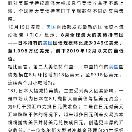
面对美联储持续鹰派大幅加息与美债收益率不断上
涨，全球两大美债持有国正呈现截然不同的交易策
略。
10月19日凌晨，
美国
财政部发布最新的国际资本流
动报告（TIC）显示，
8月全球最大的美债持有国
——日本持有的
美国
国债规模环比减少345亿美元，
至1.998万亿美元，创下2019年12月以来的最低
值。
相比而言，第二大美债持有国——中国持有的
美国
国
债规模在8月环比增加18亿美元，至9718亿美元，
连续两个月小幅增持。
“8月日本大幅减持美债，主要受到两大因素影响，一
是市场认为日本在8月抛售大量美债筹措美元资金，
为9月干预汇市力挺日元做准备；二是在日元对美元
汇率跌跌不休的情况下，越来越多日元利差交易资本
纷纷抛售美债并将美元兑换成日元，创造更丰厚的汇
兑收益。”一位华尔街大型对冲基金经理向21世纪经