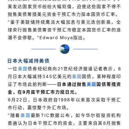
美发达国家货币纷纷大幅贬值，迫使这些国家不得不
抛售美债筹措美元资金干预汇市力挺本国货币汇率。
“鉴于美联储持续鹰派大幅加息与美元迭创新高，全
球央行抛售美债筹资干预汇市稳定本国货币汇率的浪
潮不会停歇。”Edward Moya指出。
日本大幅减持美债
一位
美国
债券经纪商向21世纪经济报道记者表示，8
月日本大幅减持345亿美元的
美国
国债，某种程度印
证了市场此前判断——
日本通过抛售
美国
国债筹措资
金，在9月底干预汇市力挺日元。
9月22日，日本政府自1998年以来首次采取干预汇
市行动，震惊整个外汇市场。
“随着
美国
最新TIC数据公布，如今华尔街投资机构
普遍认为日本干预汇市的资金，主要来自其8月抛售