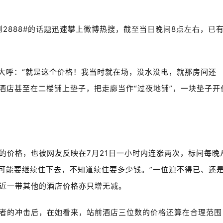
到2888#的话题迅速攀上微博热搜，截至当日晚间8点左右，已
友大呼：“就是这个价格！我当时就在场，没水没电，就那房间还
岸酒店甚至在二楼铺上垫子，把走廊当作“过夜地铺”，一块垫子开
的价格，也被网友反映在7月21日一小时内连涨两次，标间每晚
雨，可能要继续住下去，不知道续住要多少钱。”一位迫不得已、还
近一带其他的酒店价格亦只增无减。
者的冲击后，在她看来，站前酒店三位数的价格还算在合理范围