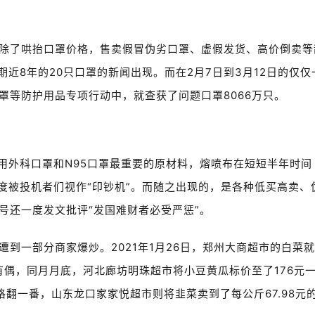
除了哄抬口罩价格，售卖假冒伪劣口罩、虚假发货、高价倒卖等
期近8年的20只口罩的新闻出现。而在2月7日到3月12日的仅仅
罩等防护用品专项行动中，就查获了问题口罩8066万只。
用外科口罩和N95口罩最重要的原材料，熔喷布在短短半年时间
度被投机者们视作“印钞机”。而随之出现的，是各种低买高卖、
号还一度发文批评“发国难财者必受严惩”。
到一部分商家爆炒。2021年1月26日，郑州大商超市的白菜
。无独有偶，同月月底，河北廊坊明珠超市将小豆黄瓜标价至了176元
翻一番，山东龙口家家悦超市则将韭菜卖到了每公斤67.98元