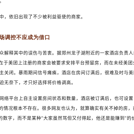
。
中，依旧出现了不少被利益驱使的商家。
场调控不应成为借口
众解释其中的误伤与苦衷。据郑州龙子湖附近的一家酒店负责人
，在于美团上注册的商家会被要求安排平台预留房，而在未经美团
主关闭。暴雨期间信号瘫痪，酒店在房间订满后，很难及时与美
迫无奈下，才只好选择将价格调高。
网络平台上自主设置房间状态和数量，酒店被订满后，也可设置
说的情况根本不存在。很多网友也认为，就算确实有关不掉的房，
示含义的数字，而不是某种“大家虽然骂但又付得起，他还是能赚到”的