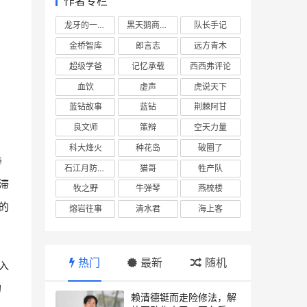
作者专栏
龙牙的一座山
黑天鹅商业情报站
队长手记
金桥智库
郎言志
远方青木
超级学爸
记忆承载
西西弗评论
血饮
虚声
虎说天下
蓝钻故事
蓝钻
荆棘阿甘
良文师
策辩
空天力量
科大烽火
种花岛
破圈了
旁
石江月防务观察
猫哥
牲产队
滞
牧之野
牛弹琴
燕梳楼
的
熔岩往事
清水君
海上客
热门
最新
随机
入
的
赖清德铤而走险修法，解