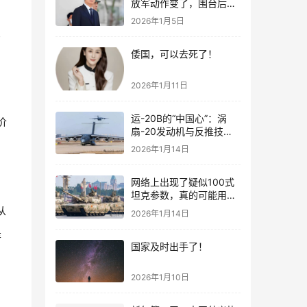
放军动作变了，围台后的
“真正杀招”曝光
2026年1月5日
有
倭国，可以去死了！
2026年1月11日
运-20B的“中国心”：涡
价
扇-20发动机与反推技术
大突破！
2026年1月14日
网络上出现了疑似100式
坦克参数，真的可能用了
钛合金装甲！
从
2026年1月14日
是
国家及时出手了！
2026年1月10日