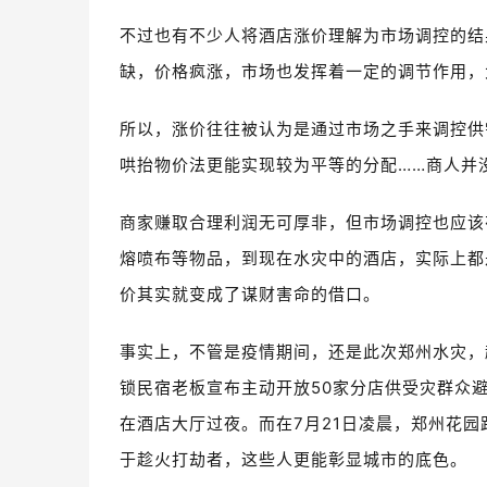
不过也有不少人将酒店涨价理解为市场调控的结
缺，价格疯涨，市场也发挥着一定的调节作用，
所以，涨价往往被认为是通过市场之手来调控供
哄抬物价法更能实现较为平等的分配……商人并
商家赚取合理利润无可厚非，但市场调控也应该
熔喷布等物品，到现在水灾中的酒店，实际上都
价其实就变成了谋财害命的借口。
事实上，不管是疫情期间，还是此次郑州水灾，
锁民宿老板宣布主动开放50家分店供受灾群众
在酒店大厅过夜。而在7月21日凌晨，郑州花
于趁火打劫者，这些人更能彰显城市的底色。