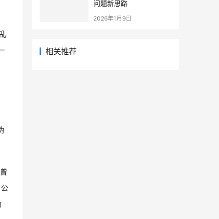
问题新思路
2026年1月9日
乱
一
相关推荐
伪
就曾
一公
的