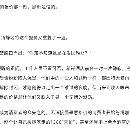
元”的报价那一刻，顾昕是懵的。
颇为镇静地将这个报价又重复了一遍。
禁脱口而出：“你知不知道这是在发国难财？”
对顾昕的责问，工作人员不置可否，希岸酒店前台一时一片静寂，
后也纷纷陷入沉默。他们中的一些人和顾昕一样，都因特大暴雨
解除封闭，才刚刚得以走出一个难过的夜晚。但当来到映入眼帘
昂的价格却让他们又跌入了另一个无措的漩涡。
成为消费者的众矢之的，无法接受恶意抬价的消费者开始纷纷加
那个让自己拔腿就走的1388“天价”，甚至还算不上希岸酒店