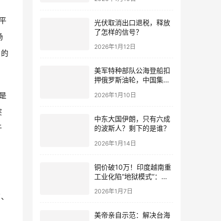
平
光伏取消出口退税，释放
了怎样的信号？
场
2026年1月12日
右的
美军特种部队公海登船扣
押俄罗斯油轮，中国集装
箱武装船早有准备？
是
2026年1月10日
突
中东大国伊朗，只有六成
于
的波斯人？剩下的是谁？
2026年1月14日
铜价破10万！印度越南重
工业化陷“地狱模式”：中
国当年抄底的历史红利，
2026年1月7日
再也复刻不了
店、
美帝亲自示范：解决台海