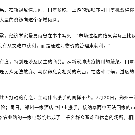
果。在新冠疫情期间，口罩紧缺，上游的熔喷布和口罩机变得稀
大量的资源向这个领域倾斜。
需，经济学家曼昆就曾在书中写到：“市场过程的结果实际上比
没有从灾难中获利，而是通过对物价的管理来获利。”
有度，特别是涉及民生的商品。从新冠肺炎疫情时的蔬菜、口罩
是民众无法放弃、与保命息息相关的东西，在这种时候，过度的
趁火打劫的有之，主动伸出援手的同样不少。7月20日，郑州一
避险；同日，郑州一家酒店也伸出援手，接纳暴雨中无法回家的
园路农业路的一家电影院也成了上千名群众避难和休息的场所。相