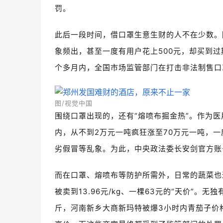
罚。
此后一段时间，借口罩生意生财的人不在少数。
象频出，甚至一度有用户花上500元，却买到过
个多月内，全国市场监管部门在打击非法制售口
图/视觉中国
围绕口罩出现的，还有“熔喷布掘金热”。作为医
内，从不到2万元一吨疯狂涨至70万元一吨，一
劣假冒等乱象。为此，中央政法委长安剑官方账
而在口罩、熔喷布等防护所需外，日常的蔬菜也遭
被卖到13.96元/kg、一棵63元的“天价”
斤，河南新乡大商新玛特被爆3小时内青茄子价格