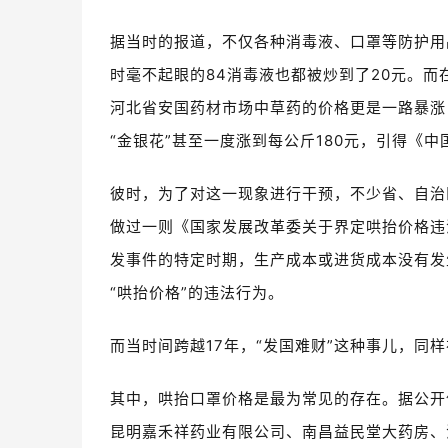
据当时的报道，不仅各种消毒液、口罩等防护用
时毫不起眼的84消毒液也都被炒到了20元。
而
河北省安国药材市场中草药的价格更是一路暴涨
“金银花”甚至一度涨到每公斤180元，引得《
彼时，为了对这一现象进行干预，不少省、自治
做过一则《国家发展改革委关于界定哄抬价格违
发事件的特定时期，生产成本或进货成本没有发
“哄抬价格”的违法行为。
而当时间跨越17年，“发国难财”这种事儿，同
其中，哄抬口罩价格是最为常见的存在。据公开信
昆明嘉禾祥药业有限公司、南昌益民堂大药房、