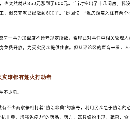
也突然就从350元涨到了600元。“当时空出了十几间房。我
，但交完就已经涨到600了。”她回忆，“退房距离入住有两个
价卖房一事为加盟店不遵守规定所致，希岸已对事件中相关管理人
房免费开放，为受灾民众提供住宿。但从评论区的声音来看，人
次灾难都有趁火打劫者
并不少见。
就有不少商家争相打着“防治非典”的旗号，利用民众急于防治的
“抗非典，增强免疫力”的药品、药方、器具纷纷出现，蔬菜、食