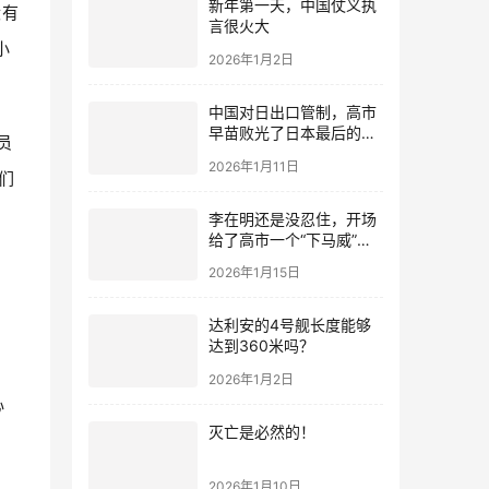
新年第一天，中国仗义执
没有
言很火大
小
2026年1月2日
中国对日出口管制，高市
早苗败光了日本最后的国
员
运
2026年1月11日
们
李在明还是没忍住，开场
给了高市一个“下马威”，
还特意提到中国
2026年1月15日
达利安的4号舰长度能够
达到360米吗？
2026年1月2日
心
灭亡是必然的！
2026年1月10日