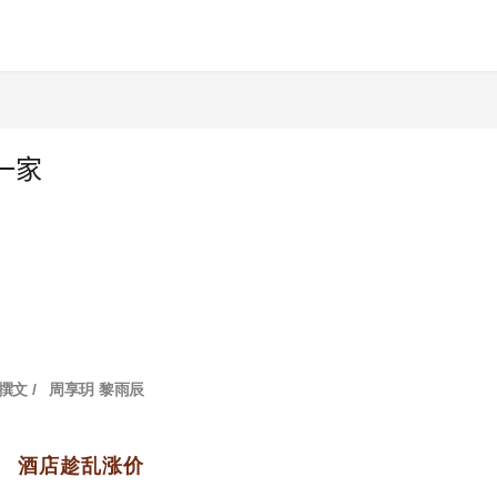
一家
撰文
/
周享玥 黎雨辰
酒店趁乱涨价