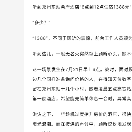
听到郑州东站希岸酒店“6点到12点住宿1388
“多少？”
“1388”，不同于顾昕的震惊，前台工作人员
听到这儿，一股无名火突然窜上顾昕心头，她不
这一场景发生在7月21日早上6点。彼时，面
边几个同样准备询问价格的人，在得知天价数字
留在郑州东站十几个小时，随着凌晨五点高铁站
第一家酒店，希望能先简单休息一会时，异常高
洪灾之下，一些趁机过度抬升房价的酒店，很快
曝光浪潮。而在接连的声讨中，顾昕惊讶地发现，