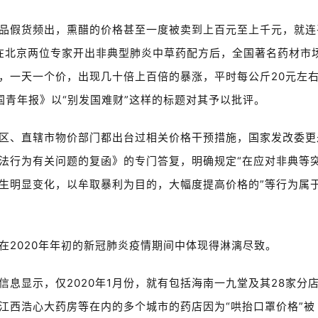
品假货频出，熏醋的价格甚至一度被卖到上百元至上千元，就连
在北京两位专家开出非典型肺炎中草药配方后，全国著名药材市
，一天一个价，出现几十倍上百倍的暴涨，平时每公斤20元左
中国青年报》以“别发国难财”这样的标题对其予以批评。
区、直辖市物价部门都出台过相关价格干预措施，国家发改委更
法行为有关问题的复函》的专门答复，明确规定“在应对非典等
生明显变化，以牟取暴利为目的，大幅度提高价格的”等行为属
样在2020年年初的新冠肺炎疫情期间中体现得淋漓尽致。
息显示，仅2020年1月份，就有包括海南一九堂及其28家分
江西浩心大药房等在内的多个城市的药店因为“哄抬口罩价格”被