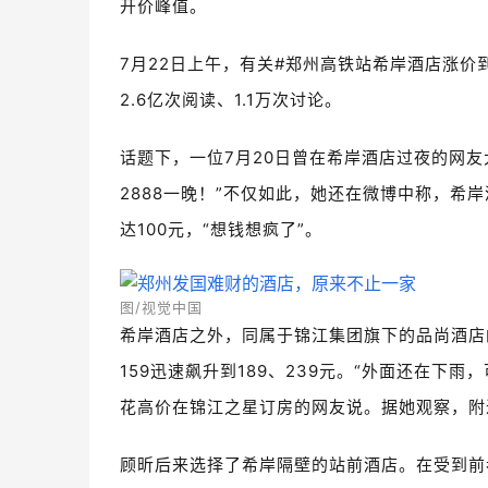
开价峰值。
7月22日上午，有关#郑州高铁站希岸酒店涨价
2.6亿次阅读、1.1万次讨论。
话题下，一位7月20日曾在希岸酒店过夜的网
2888一晚！”不仅如此，她还在微博中称，希
达100元，“想钱想疯了”。
图/视觉中国
希岸酒店之外，同属于锦江集团旗下的品尚酒店
159迅速飙升到189、239元。“外面还在下
花高价在锦江之星订房的网友说。据她观察，附
顾昕后来选择了希岸隔壁的站前酒店。在受到前