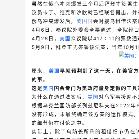
虽然在俄乌冲突爆发三个月后拜登才签署生效
议员卡丁、维克和沙欣就已经联名提出，并
俄乌冲突爆发后，
美国
国会对援乌租借法案
4月6日，参议院外委会全票通过，全院经
4月28日，
美国
众议院以417∶10的票数通
5月9日，拜登正式签署该法案，当年10月
原来，
美国
早就预判到了这一天，在美官
的事
。
这是
美国
国会专门为美政府量身定做的工具
为什么在通过法案后，
美国
对乌军事援助不
根据乌克兰国防部长列兹尼科夫在2022年
没有形成，未最终确定该方案的运作模式
的细节仍在讨论之中。
实际上，除了乌防长所称的租借细节仍在