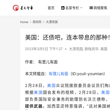
首页
名家专栏
舆情聚焦
Home
西风吹
大漂亮国
美国：还债吧，连本带息的那种
2023年3月5日 下午1:27
•
大漂亮国
,
欧陆风华
,
美国
作者：
有里儿有面
本文转载自：
有理儿有面
（ID:youli-youmian）
2月28日，
美国
众议院拨款委员会议员们掏
根据
美国
国会发布的视频，2月
28日，
美
部负责国际安全事务的助理防长沃兰德称
提供武器
。
加西亚还特意强调，“这对美
国