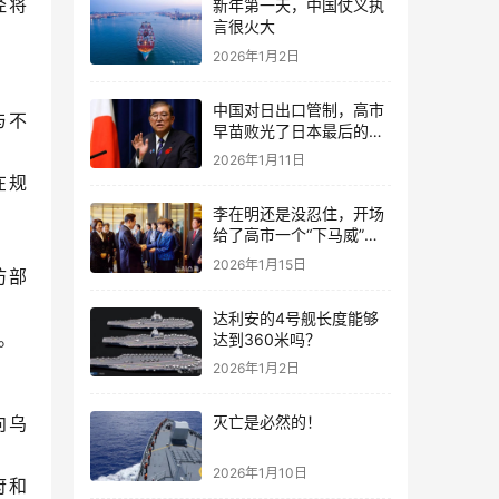
经将
新年第一天，中国仗义执
言很火大
2026年1月2日
中国对日出口管制，高市
与不
早苗败光了日本最后的国
运
2026年1月11日
在规
李在明还是没忍住，开场
给了高市一个“下马威”，
还特意提到中国
2026年1月15日
防部
达利安的4号舰长度能够
。
达到360米吗？
2026年1月2日
向乌
灭亡是必然的！
2026年1月10日
府和