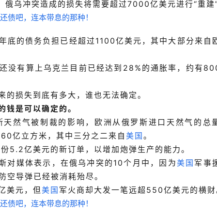
，俄乌冲突造成的损失将需要超过7000亿美元进行“重建
年底的债务负担已经超过1100亿美元，其中大部分来自
还没有算上乌克兰目前已经达到28%的通胀率，约有80
来的损失到底有多大，谁也无法确定。
的钱是可以确定的。
罗斯天然气被制裁的影响，欧洲从俄罗斯进口天然气的总
660亿立方米，其中三分之二来自
美国
。
一份5.2亿美元的新订单，以增加炮弹生产的能力。
斯
对媒体表示，在俄乌冲突的10个月中，因为
美国
军事
兵防空导弹已经被消耗殆尽。
亿美元，但
美国
军火商却大发一笔远超550亿美元的横财