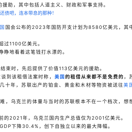
元的援助，其中包括人道主义、财政和军事支持。
国
国会公布的2023年国防开支计划为8580亿美元，其
过1100亿美元。
睁睁地看着这笔钱打水漂的。
战结束时，先后提供了价值113亿美元的援助。
在谈到该租借法案时称，
美国
的租借从来都不是免费的
，
达几十年，苏联出产的铂金、黄金和木材等物资被送往
美
艰难，乌克兰的体量与当时的苏联根本不在一个档次，想
的2021年，乌克兰国内生产总值仅为2001亿美元。
GDP下降30.4%，创下自独立以来的最大降幅。