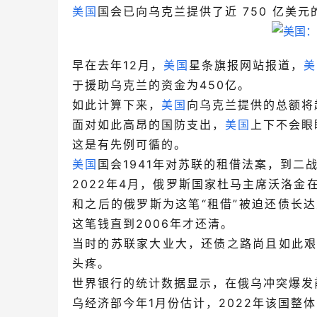
美国
国会已向乌克兰提供了近 750 亿美
早在去年12月，
美国
星条旗报网站报道，
美
于援助乌克兰的资金为450亿。
如此计算下来，
美国
向乌克兰提供的总额将超
面对如此高昂的国防支出，
美国
上下不会眼
这是有先例可循的。
美国
国会1941年对苏联的租借法案，到二
2022年4月，俄罗斯国家杜马主席沃洛金
和之后的俄罗斯为这笔“租借”被迫还债长
这笔钱直到2006年才还清。
当时的苏联家大业大，还债之路尚且如此
头疼。
世界银行的统计数据显示，在俄乌冲突爆发前
乌经济部今年1月份估计，2022年该国整体