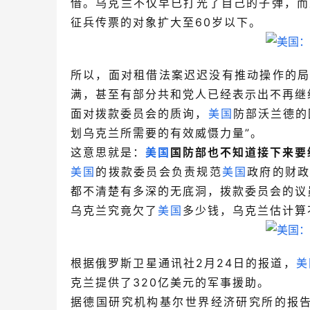
借。乌克兰不仅早已打光了自己的子弹，而
征兵传票的对象扩大至60岁以下。
所以，面对租借法案迟迟没有推动操作的
满，甚至有部分共和党人已经表示出不再继
面对拨款委员会的质询，
美国
防部沃兰德的
划乌克兰所需要的有效威慑力量”。
这意思就是：
美国
国防部也不知道接下来要
美国
的拨款委员会负责规范
美国
政府的财
都不清楚有多深的无底洞，拨款委员会的议
乌克兰究竟欠了
美国
多少钱，乌克兰估计算
根据俄罗斯卫星通讯社2月24日的报道，
美
克兰提供了320亿美元的军事援助。
据德国研究机构基尔世界经济研究所的报告，2