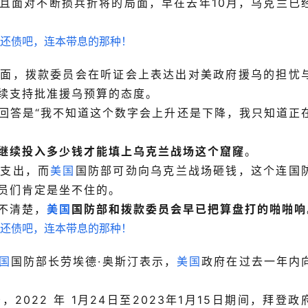
且面对不断损兵折将的局面，早在去年10月，乌克兰已
局面，拨款委员会在听证会上表达出对美政府援乌的担忧
续支持批准援乌预算的态度。
回答是“我不知道这个数字会上升还是下降，我只知道正
继续投入多少钱才能填上乌克兰战场这个窟窿
。
政支出，而
美国
国防部可劲向乌克兰战场砸钱，这个连国
员们肯定是坐不住的。
不清楚，
美国
国防部和拨款委员会早已把算盘打的啪啪响
国
国防部长劳埃德·奥斯汀表示，
美国
政府在过去一年内
022 年 1月24日至2023年1月15日期间，拜登政