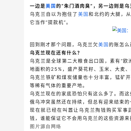
一边是
美国
的“朱门酒肉臭”，另一边则是乌
乌克兰自以为抱住了
美国
和北约的大腿，从
它当作“提款机”。
回到刚才那个问题，乌克兰欠
美国
的账怎么
乌克兰现在还有什么？
乌克兰是全球第二大粮食出口国，素有“欧
地面积的25%，盛产葵花籽、玉米、大麦
乌克兰铁矿和煤炭储量也十分丰富，锰矿
等稀有气体的重要产地。
乌克兰现在的家底恐怕只有这么多了。而这
俄乌冲突虽然还在持续，但总有迎来结束的
现在就已经在叫嚣让乌克兰掏钱购买军事
钱，谁能保证它不会用乌克兰的这些资源来
图片源自网络