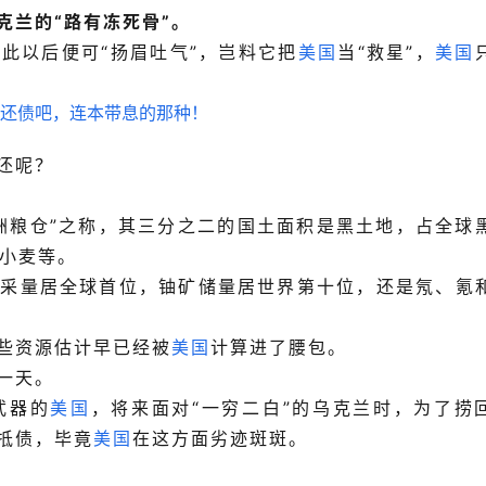
克兰的“路有冻死骨”。
此以后便可“扬眉吐气”，岂料
它把
美国
当“救星”，
美国
还呢？
洲粮仓”之称，其三分之二的国土面积是黑土地，占全球
、小麦等。
开采量居全球首位，铀矿储量居世界第十位，还是氖、氪
些资源估计早已经被
美国
计算进了腰包。
一天。
武器的
美国
，将来面对“一穷二白”的乌克兰时，为了捞
抵债，毕竟
美国
在这方面劣迹斑斑。