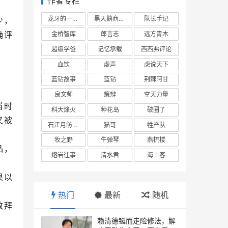
作者专栏
龙牙的一座山
黑天鹅商业情报站
队长手记
少，
确评
金桥智库
郎言志
远方青木
超级学爸
记忆承载
西西弗评论
血饮
虚声
虎说天下
蓝钻故事
蓝钻
荆棘阿甘
良文师
策辩
空天力量
当时
科大烽火
种花岛
破圈了
又被
石江月防务观察
猫哥
牲产队
牧之野
牛弹琴
燕梳楼
品，
熔岩往事
清水君
海上客
果以
热门
最新
随机
致拜
赖清德铤而走险修法，解