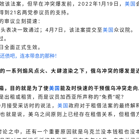
该法案，但早在冲突爆发前，2022年1月19日，
美国
得到21名两党参议员的支持。
的审议立刻提速：
口头表决一致通过；4月7日，该法案提交至
美国
众议院。
过。
1日全面正式生效。
方的一系列煽风点火、大肆渲染之下，俄乌冲突的爆发是
箱，目的就是为了使
美国
能及时快速的干预俄乌冲突走向
是出租或租赁，而是议员加西亚所声称的“免费”呢？
9月接受采访时的说法，
美国
政府对于租借法案的最终解
。也就是说，美乌之间原则上已经存在租借关系，但租借
讨论之中，还有一个重要原因就是乌克兰没本钱租也没