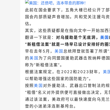
此前在国会要求下，五角大楼已经公开了
国会内部质疑声音增加。共和党关注援乌
估。
其实，这些质疑都是在指向文中一开始加西
翻译一下就是：
对乌援助是个无底洞，
美国
“新租借法案”就是一场早已设计安排好的圈
早在去年5月，
美国
总统拜登就签署了所谓“
的
美国
为了向同盟国援助武器击败纳粹德国
称为“新租借法案”。
根据法案规定，
在2022和2023财年，
美
以帮助增强这些
国家的国防能力”。
按照
美国
对外援助法、武器出口管制法的
“租借”名义对外提供便可直接做出决定，无
通过该法案，美政府可以最快速度向乌克
登的小迷弟泽连斯基垮台。