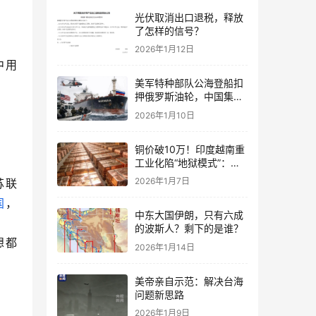
光伏取消出口退税，释放
了怎样的信号？
2026年1月12日
中用
美军特种部队公海登船扣
押俄罗斯油轮，中国集装
箱武装船早有准备？
2026年1月10日
铜价破10万！印度越南重
工业化陷“地狱模式”：中
国当年抄底的历史红利，
2026年1月7日
苏联
再也复刻不了
国
，
中东大国伊朗，只有六成
的波斯人？剩下的是谁？
想都
2026年1月14日
美帝亲自示范：解决台海
问题新思路
2026年1月9日