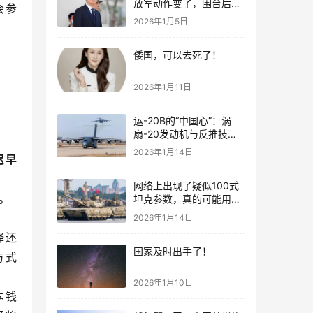
放军动作变了，围台后的
会参
“真正杀招”曝光
2026年1月5日
倭国，可以去死了！
2026年1月11日
运-20B的“中国心”：涡
扇-20发动机与反推技术
大突破！
2026年1月14日
迟早
网络上出现了疑似100式
。
坦克参数，真的可能用了
钛合金装甲！
2026年1月14日
释还
国家及时出手了！
方式
2026年1月10日
本钱