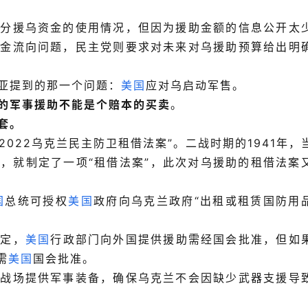
部分援乌资金的使用情况，但因为援助金额的信息公开太
资金流向问题，民主党则要求对未来对乌援助预算给出明
亚提到的那一个问题：
美国
应对乌启动军售。
的军事援助不能是个赔本的买卖
。
套。
2022乌克兰民主防卫租借法案”。二战时期的1941年，
，就制定了一项“租借法案”，此次对乌援助的租借法案
国
总统可授权
美国
政府向乌克兰政府“出租或租
赁
国防用
规定，
美国
行政部门向外国提供援助需经国会批准，但如
需
美国
国会批准。
兰战场提供军事装备，确保乌克兰不会因缺少武器支援导