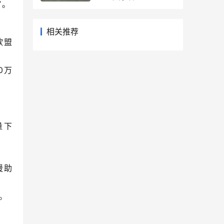
”。
相关推荐
欧盟
0万
量下
援助
。