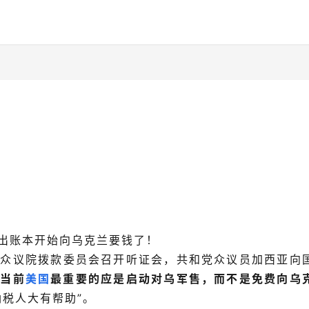
！
出账本开始向乌克兰要钱了！
国
众议院拨款委员会召开听证会，共和党众议员加西亚向
，
当前
美国
最重要的应是启动对乌军售，而不是免费向乌
纳税人大有帮助”。