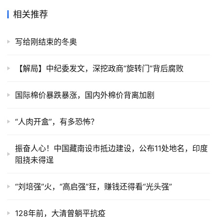
相关推荐
写给刚结束的冬奥
【解局】中纪委发文，深挖政商“旋转门”背后腐败
国际棉价暴跌暴涨，国内外棉价背离加剧
“人肉开盒”，有多恐怖？
振奋人心！中国藏南设市抵边建设，公布11处地名，印度
阻挠未得逞
“刘培强”火，“高启强”狂，赚钱还得看“光头强”
128年前，大清曾躺平抗疫