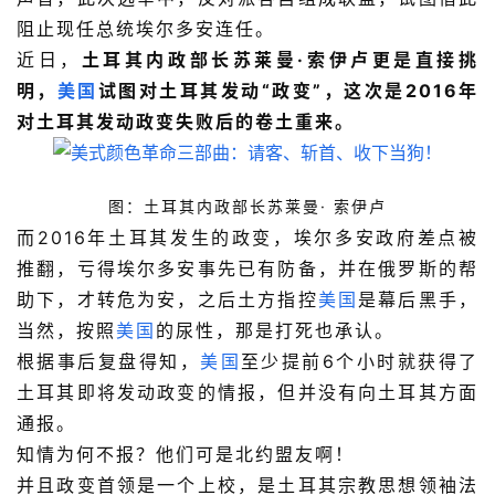
阻止现任总统埃尔多安连任。
近日，
土耳其内政部长苏莱曼·索伊卢更是直接挑
明，
美国
试图对土耳其发动“政变”，这次是2016年
对土耳其发动政变失败后的卷土重来。
图：土耳其内政部长苏莱曼· 索伊卢
而2016年土耳其发生的政变，埃尔多安政府差点被
推翻，亏得埃尔多安事先已有防备，并在俄罗斯的帮
助下，才转危为安，之后土方指控
美国
是幕后黑手，
当然，按照
美国
的尿性，那是打死也承认。
根据事后复盘得知，
美国
至少提前6个小时就获得了
土耳其即将发动政变的情报，但并没有向土耳其方面
通报。
知情为何不报？他们可是北约盟友啊！
并且政变首领是一个上校，是土耳其宗教思想领袖法