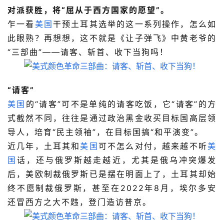
对派获胜，将“屈从于西方国家的愿望”。
乍一看
美国
干预土耳其选举的这一系列操作，怎么如
此眼熟？再想想，这不就是《让子弹飞》中黄老爷的
“三部曲”——请客、斩首、收下当狗吗！
“请客”
美国
的“请客”可不是单纯的请客吃饭，它“请客”的方
式截然不同，往往是通过政治黑金收买目标国高层领
导人，培育“民主领袖”，在目标国搞“和平演变”。
近几年，土耳其和
美国
可不怎么对付，越来越不听
美
国
话，还与俄罗斯越走越近，尤其是俄乌冲突爆发
后，美欧制裁俄罗斯已是摆在明面上了，土耳其却始
终不愿制裁俄罗斯，甚至在2022年8月，埃尔多安
还冒西方之大不韪，登门造访普京。