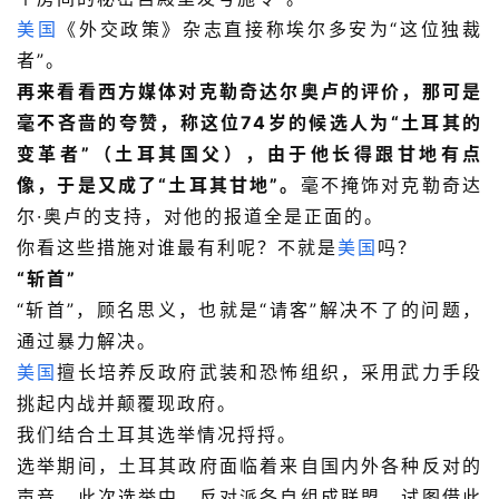
美国
《外交政策》杂志直接称埃尔多安为“这位独裁
者”。
再来看看西方媒体对克勒奇达尔奥卢的评价，那可是
毫不吝啬的夸赞，称这位74岁的候选人为“土耳其的
变革者”（土耳其国父），由于他长得跟甘地有点
像，于是又成了“土耳其甘地”。
毫不掩饰对克勒奇达
尔·奥卢的支持，对他的报道全是正面的。
你看这些措施对谁最有利呢？不就是
美国
吗？
“斩首”
“斩首”，顾名思义，也就是“请客”解决不了的问题，
通过暴力解决。
美国
擅长培养反政府武装和恐怖组织，采用武力手段
挑起内战并颠覆现政府。
我们结合土耳其选举情况捋捋。
选举期间，土耳其政府面临着来自国内外各种反对的
声音，此次选举中，反对派各自组成联盟，试图借此