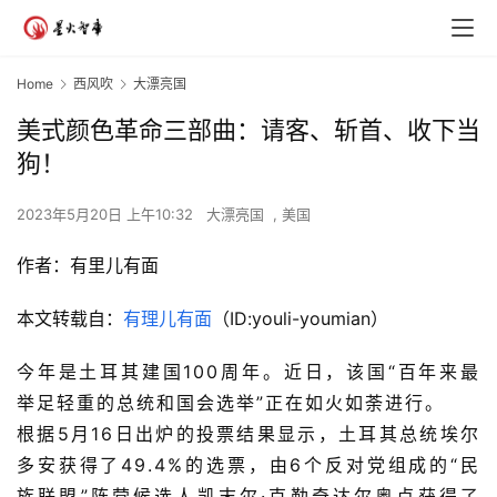
Home
西风吹
大漂亮国
美式颜色革命三部曲：请客、斩首、收下当
狗！
2023年5月20日 上午10:32
大漂亮国
,
美国
作者：
有里儿有面
本文转载自：
有理儿有面
（ID:youli-youmian）
今年是土耳其建国100周年。近日，该国“百年来最
举足轻重的总统和国会选举”正在如火如荼进行。
根据5月16日出炉的投票结果显示，土耳其总统埃尔
多安获得了49.4%的选票，由6个反对党组成的“民
族联盟”阵营候选人凯末尔·克勒奇达尔奥卢获得了