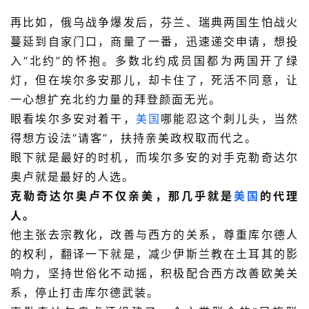
再比如，俄乌战争爆发后，芬兰、瑞典两国生怕战火
蔓延到自家门口，商量了一番，迅速递交申请，想投
入“北约”的怀抱。多数北约成员国都为两国开了绿
灯，但在埃尔多安那儿，却卡住了，死活不同意，让
一心想扩充北约力量的拜登颜面无光。
眼看埃尔多安对着干，
美国
哪能忍这个刺儿头，当然
得想方设法“请客”，扶持亲美政权取而代之。
眼下就是最好的时机，而埃尔多安的对手克勒奇达尔
奥卢就是最好的人选。
克勒奇达尔奥卢不仅亲美，那几乎就是
美国
的代理
人。
他主张去宗教化，改善与西方的关系，尊重库尔德人
的权利，翻译一下就是，减少伊斯兰教在土耳其的影
响力，坚持世俗化不动摇，积极配合西方改善欧美关
系，停止打击库尔德武装。