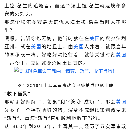
土拉·葛兰的追随者，而这个法土拉·葛兰就是埃尔多
安的死对头。
那这个埃尔多安最大的仇人法土拉·葛兰当时人在哪
里？
嘿嘿，告诉你也无妨，他当时就住在
美国
的宾夕法利
亚州，就在
美国
的地盘上，由
美国
人养着，就跟当年
的李承晚一样，好吃好喝招待着，就等关键时刻
美国
一声令下，立即就要杀回土耳其的。
图：2016年土耳其军事政变已被拍成电影上映
“收下当狗”
那就更好理解了，如果“和平演变”成功了，那么
美国
又多了一个摇旗呐喊的狗，演变不成继续策划政变来
“斩首”，重复“斩首”直到顺利地收下当狗。
从1960年到2016年，土耳其一共经历了五次军事政