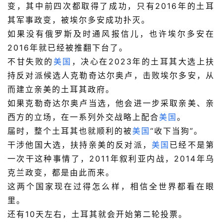
变，其中前四次都取得了成功，只有2016年的土耳
其军事政变，被埃尔多安成功扑灭。
如果没有俄罗斯及时通风报信儿，也许埃尔多安在
2016年就已经被推翻下台了。
不甘失败的
美国
，决心在2023年的土耳其大选上扶
持反对派候选人克勒奇达尔奥卢，击败埃尔多安，从
而建立亲美的土耳其政府。
如果克勒奇达尔奥卢当选，他会进一步采取亲美、亲
西方的立场，在一系列外交战略上配合
美国
。
届时，整个土耳其也就顺利的被
美国
“收下当狗”。
干涉他国大选，扶持亲美的反对派，
美国
已经不是第
一次干这种事情了，2011年叙利亚内战，2014年乌
克兰政变，都是由此而来。
这两个国家现在过得怎么样，相信全世界都看在眼
里。
还有10天左右，土耳其就会开始第二轮投票。