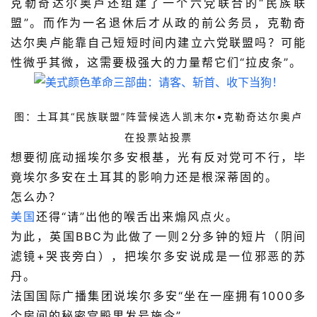
克勒奇达尔奥卢还组建了一个六党联合的“民族联
盟”。而作为一名退休后才从政的前公务员，克勒奇
达尔奥卢能靠自己短短时间内建立六党联盟吗？可能
性微乎其微，这需要极强大的力量帮它们“拉皮条”。
图：土耳其“民族联盟”阵营候选人凯末尔•克勒奇达尔奥卢
在投票站投票
想要彻底动摇埃尔多安根基，光有反对党可不行，毕
竟埃尔多安在土耳其的影响力还是根深蒂固的。
怎么办？
美国
还得“请”出他的喉舌出来煽风点火。
为此，英国BBC为此做了一则2分多钟的短片（阴间
滤镜+哭丧旁白），把埃尔多安说成是一位邪恶的苏
丹。
法国国际广播集团说埃尔多安“坐在一座拥有1000多
个房间的秘密宫殿里发号施令”。