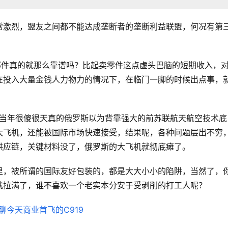
常激烈，盟友之间都不能达成垄断者的垄断利益联盟，何况有第
部件真的就那么靠谱吗？比起卖零件这点虚头巴脑的短期收入，
在投入大量金钱人力物力的情况下，在临门一脚的时候出点事，
机，当年很傻很天真的俄罗斯以为背靠强大的前苏联航天航空技术底
大飞机，还能被国际市场快速接受，结果呢，各种问题层出不穷
供应链，关键材料没了，俄罗斯的大飞机就彻底瘫了。
里，被所谓的国际友好包装的，都是大大小小的陷阱，当然了，
就拉满了，谁不喜欢一个老实本分安于受剥削的打工人呢？