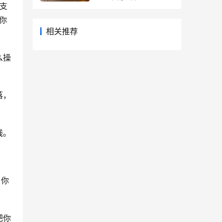
的支
你
相关推荐
么操
落，
线。
，你
把你