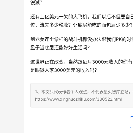
锐减？
还有上亿美元一架的大飞机，我们以后不但要自
位，流失多少税收？让底层能吃的面包屑少多少
到老美连个像样的战斗机都没办法跟我们PK的
盘子当底层还能好好生活吗？
这世界正在改变，当然跟每月3000元收入的你
是眼馋人家3000美元的收入吗？
1、本文只代表作者个人观点，不代表星火智库立场，
https://www.xinghuozhiku.com/330522.html