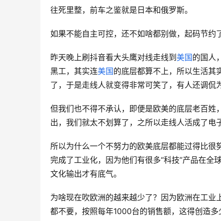
往死里整，前车之鉴就是日本和俄罗斯。
如果不能自主可控，还不如啥都别做，起码节约了
昨天晚上刷抖音看大头鹰对线走线到
美国
的国人
黑工，其实连
美国
的底层都算不上，所以生活其
了，于是走线人就变得非常可笑了，有人还调侃
但我们也不得不承认，即便是欧美的底层老百姓
出，我们就太不划算了，之所以走线人活成了电
所以为什么一个不努力的欧美底层都能过得比很
完成了工业化，因为他们有很多“科技”产品在全
文化输出才有底气。
为啥现在吹欧洲的越来越少了？因为欧洲在工业上被
都不要，按照每年1000台的销售额，这得创造