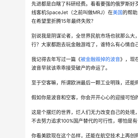
先进都是白瞎了科研经费。看看要强的俄罗斯好歹还
线客机SpaceJet（之前叫做MRJ）在
美国
的帮助
在希望里折腾15年最终失败？
别说我是阴谋论者，全世界民航市场也就那么大
行？大家都跑去玩金融游戏了，谁特么有心情自
我记得去年写过一篇《
被金融毁掉的波音
》，现
波音早就该乖乖接受破产的命运了。
至于空客嘛，所谓欧洲最后一颗工业明珠，还能
假如你是波音和空客，你会开开心心的迎接可怕
这是个摆烂的世界，烂人们无力改变自己的处境，
不去努力追求100%国产替代的可行性，哪怕是
你看美欧现在这个怂样，还能在航空技术上再创