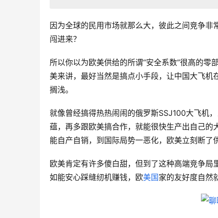
因为全球的民用市场就那么大，彼此之间竞争非
闯进来？
所以你以为欧美供给的所谓“安全系数”很高的零
美来讲，最好当然是搞点小手段，让中国大飞机
搁浅。
就像曾经搞得热热闹闹的俄罗斯SSJ100大飞
蕴，再多跟欧美搞合作，就能很快生产出自己的
能自产自销，到国际局势一恶化，欧美立刻断了
欧美肯定有许多傻白甜，但到了这种高端竞争局
如能安心踩缝纫机赚钱，欧
美国
家的友好度自然