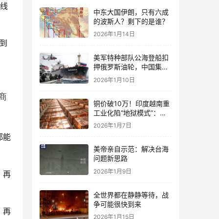
下线
中东大国伊朗，只有六成
的波斯人？剩下的是谁？
2026年1月14日
达到
美军特种部队公海登船扣
押俄罗斯油轮，中国集装
箱武装船早有准备？
2026年1月10日
商
铜价破10万！印度越南重
工业化陷“地狱模式”：中
国当年抄底的历史红利，
2026年1月7日
再也复刻不了
都能
美帝亲自示范：解决台海
问题新思路
2026年1月9日
，再
全世界都在静静等待，战
争可能很快到来
，再
2026年1月15日