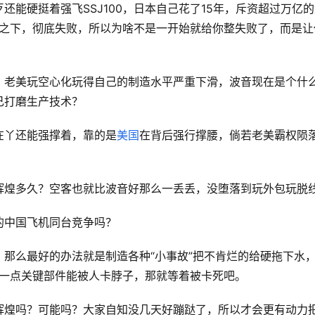
能硬挺着强飞SSJ100，日本自己花了15年，斥资超过万亿
之下，彻底失败，所以为啥不是一开始就给你整失败了，而是让
，老美玩空心化玩得自己的制造水平严重下滑，波音现在是个什
己打磨生产技术？
在丫还能强撑着，靠的是
美国
在背后强行撑腰，倘若老美霸权陨
辉煌多久？空客也就比波音好那么一丢丢，没堕落到玩外包玩脱
的中国飞机同台竞争吗？
那么最好的办法就是制造各种“小事故”把不肯烂的给硬拖下水
有一点关键部件能被人卡脖子，那就等着被卡死吧。
辉煌吗？可能吗？大家自知没几天好蹦跶了，所以才会更有动力