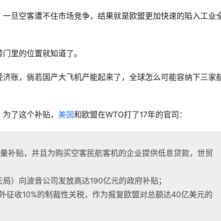
，一旦空客遭不住市场竞争，结果就是欧盟更加快速的陷入工业
转门里的位置就知道了。
经济账，倘若国产大飞机产能起来了，全球怎么可能容纳下三家
，为了这个补贴，
美国
和欧盟在WTO打了17年的官司：
量补贴，并且为购买空客民航客机的企业提供低息贷款，世贸
天局）向波音公司发放高达190亿元的政府补贴；
额外征收10%的制裁性关税，作为报复欧盟对总额达40亿美元的