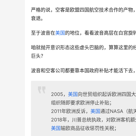
严格的说，空客是欧盟四国航空技术合作的产物
衰退。
至于波音在
美国
的地位，看看波音高层在白宫旋
咱就抛开意识形态这些虚头巴脑的，算算这里的
巨头？
波音和空客公司都要靠本国政府补贴才能活下去
2005，
美国
向世贸组织起诉欧洲四国大
组织随即要求欧洲停止补贴；
2011年欧洲反诉，
美国
通过NASA（航
2018年，川普总统执政，对欧洲客机
美国
输欧商品征收惩罚性关税；