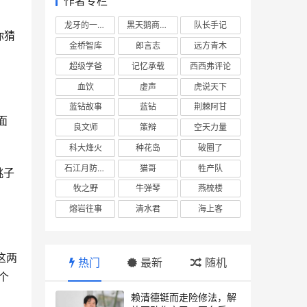
作者专栏
龙牙的一座山
黑天鹅商业情报站
队长手记
你猜
金桥智库
郎言志
远方青木
超级学爸
记忆承载
西西弗评论
血饮
虚声
虎说天下
蓝钻故事
蓝钻
荆棘阿甘
面
良文师
策辩
空天力量
科大烽火
种花岛
破圈了
石江月防务观察
猫哥
牲产队
挑子
牧之野
牛弹琴
燕梳楼
熔岩往事
清水君
海上客
这两
热门
最新
随机
个
赖清德铤而走险修法，解