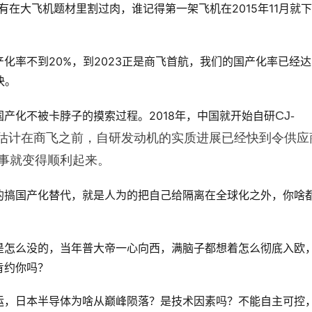
有在大飞机题材里割过肉，谁记得第一架飞机在2015年11月就
产化率不到20%，到2023正是商飞首航，我们的国产化率已经
快。
产化不被卡脖子的摸索过程。2018年，中国就开始自研
CJ-
，估计在商飞之前，自研发动机的实质进展已经快到令供应
事就变得顺利起来。
的搞国产化替代，就是人为的把自己给隔离在全球化之外，你啥
是怎么没的，当年普大帝一心向西，满脑子都想着怎么彻底入欧
肯约你吗？
运，日本半导体为啥从巅峰陨落？是技术因素吗？不能自主可控