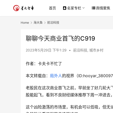
首页
名家专栏
舆情聚焦
Home
海大鱼
前沿科技
聊聊今天商业首飞的C919
2023年5月29日 下午1:29
•
前沿科技
,
城市乡村
作者：
卡夫卡不忙了
本文转载自：
局外人
的视界（ID:hooyar_38009
老股民在这次商业首飞之前，早就坐了好几轮大
股能起飞，看到不良财经媒体推荐下周一冲进去
这个凶险激荡的市场里，有机会可以低吸，但无