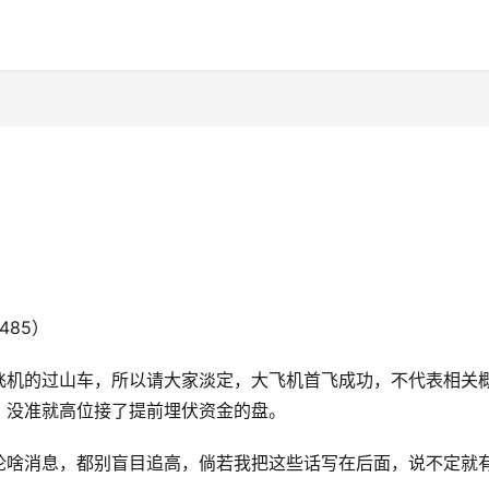
7485）
飞机的过山车，所以请大家淡定，大飞机首飞成功，不代表相关
，没准就高位接了提前埋伏资金的盘。
论啥消息，都别盲目追高，倘若我把这些话写在后面，说不定就