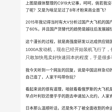
上图是媒体整理的C919大记事，呵呵，倘若我没
了呢？又是为啥足足过了8年才盼来商业首飞？
2015年我记得当时有大V分析过国产大飞机的国
了60%，并且国产货替代的趋势是越往后发展越
这个漫长的过程，就是高强度研发以达成供应链国
1000A发动机，现在已经开始装机飞行了
只敢加快甩卖好快速回本的程度，于是很多
我今天听到一个网友的回复，说是中国这样急切
自己造了，人家干吗带你玩？
看起来说的很有道理，咱就看看俄罗斯的大飞机
早点叶利钦还傻乎乎的跑去申请加入北约，人家
日本那么温顺听话，还是免不了被全面收割的命