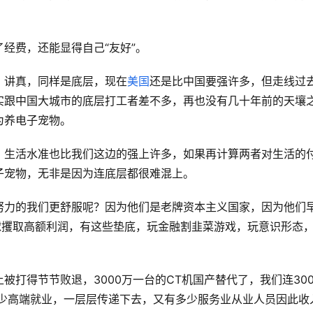
经费，还能显得自己“友好”。
，讲真，同样是底层，现在
美国
还是比中国要强许多，但走线过
实跟中国大城市的底层打工者差不多，再也没有几十年前的天壤
为养电子宠物。
，生活水准也比我们这边的强上许多，如果再计算两者对生活的
子宠物，无非是因为连底层都很难混上。
努力的我们更舒服呢？因为他们是老牌资本主义国家，因为他们
球攫取高额利润，有这些垫底，玩金融割韭菜游戏，玩意识形态
打得节节败退，3000万一台的CT机国产替代了，我们连30
多少高端就业，一层层传递下去，又有多少服务业从业人员因此收