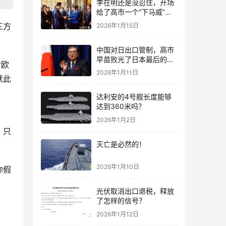
李在明还是没忍住，开场
给了高市一个“下马威”，
还特意提到中国
三方
2026年1月15日
中国对日出口管制，高市
早苗败光了日本最后的国
对欧
运
2026年1月11日
就此
达利安的4号舰长度能够
达到360米吗？
2026年1月2日
，只
灭亡是必然的！
2026年1月10日
你假
光伏取消出口退税，释放
了怎样的信号？
2026年1月12日