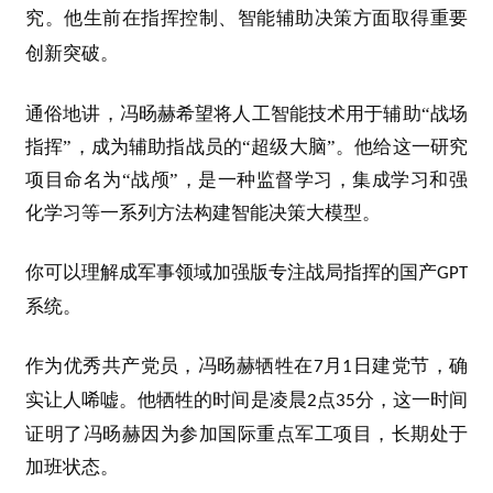
究。他生前
在指挥控制、智能辅助决策方面取得重要
创新突破。
通俗地讲，冯旸赫希望将人工智能技术用于辅助“战场
指挥”，成为辅助指战员的“超级大脑”。他给这一研究
项目命名为“战颅”，是一种监督学习，集成学习和强
化学习等一系列方法构建智能决策大模型。
你可以理解成军事领域加强版专注战局指挥的国产
GPT
系统。
作为优秀共产党员，冯旸赫牺牲在
月
日建党节，确
7
1
实让人唏嘘。他牺牲的时间是凌晨
点
分，这一时间
2
35
证明了冯旸赫因为参加国际重点军工项目，长期处于
加班状态。