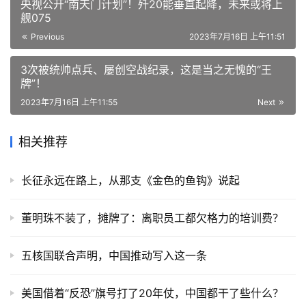
央视公开“南天门计划”！歼20能垂直起降，未来或将上
舰075
Previous
2023年7月16日 上午11:51
3次被统帅点兵、屡创空战纪录，这是当之无愧的“王
牌”！
2023年7月16日 上午11:55
Next
相关推荐
长征永远在路上，从那支《金色的鱼钩》说起
董明珠不装了，摊牌了：离职员工都欠格力的培训费？
五核国联合声明，中国推动写入这一条
美国借着“反恐”旗号打了20年仗，中国都干了些什么？