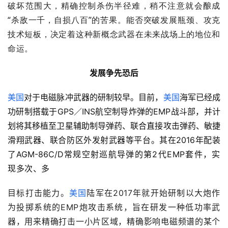
破坏范围大，精确控制杀伤半径难，稍不注意就会酿成
“杀敌一千，自损八百”的苦果。能否突破发展瓶颈、攻克
技术短板，决定着这种新概念武器在未来战场上的地位和
命运。
发展争先恐后
美国
对于电磁脉冲武器的研制较早。目前，
美国
海军已经成
功研制搭载于GPS／INS航空制导炸弹的EMP战斗部，并计
划将其移植至卫星辅助制导弹药、联合直接攻击弹药、敏捷
滑翔武器、联合防区外发射武器等平台。其在2016年配装
了AGM-86C/
D常规空射巡航导弹的第2代EMP套件，实
现多次、多
目标打击能力。
美国
陆军在2017年就开始研制以大炮作
为投掷系统的EMP炮攻击系统，旨在研发一种低功率武
器，用来精确打击一小片区域，精确影响电磁频谱的某个