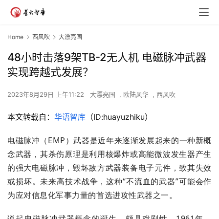
Home
西风吹
大漂亮国
48小时击落9架TB-2无人机 电磁脉冲武器
实现跨越式发展？
2023年8月29日 上午11:22
大漂亮国
,
欧陆风华
,
西风吹
本文转载自：
华语智库
（ID:huayuzhiku）
电磁脉冲（EMP）武器是近年来逐渐发展起来的一种新概
念武器，其杀伤原理是利用核爆炸或高能微波发生器产生
的强大电磁脉冲，毁坏敌方武器装备电子元件，致其失效
或损坏。未来高技术战争，这种“不流血的武器”可能会作
为应对信息化军事力量的首选进攻性武器之一。
说起电磁脉冲武器概念的诞生，颇具戏剧性。1961年，