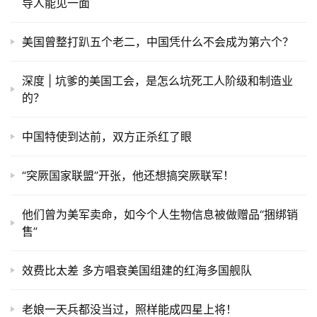
导人能见一面
美国曾整打趴五个老二，中国凭什么不会成为第六个？
深度 | 坑爹的美国工会，是怎么坑死工人阶级和制造业
的？
中国特使到达前，双方正杀红了眼
“突厥国家联盟”开张，他还想搞突厥联军！
他们曾为美军卖命，如今个人生物信息被做赠品“捆绑销
售”
效费比太差 多方唱衰美国组建的红海多国舰队
老娘一天兵都没当过，照样能成四星上将！