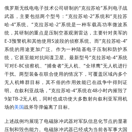
俄罗斯无线电电子技术公司研制的“克拉苏哈”系列电子战
武器，主要包括两个型号：“克拉苏哈-2”系统和“克拉苏
哈-4”系统。“克拉苏哈-2”系统是一种车载高功率微波系
统，其研制的重点是压制空基观测雷达，主要针对美军的
E-3预警机和其他使用S波段的侦察系统。而“克拉苏哈-4”
系统的用途更加广泛。作为一种陆基电子压制和防护系
统，它甚至能对抗间谍卫星。最新型号“克拉苏哈-4”系统
可对E-8C侦察机、“捕食者”无人机、“全球鹰”无人机进行
干扰。两型装备在联合使用的情况下，可覆盖区域内多个
无人机蜂群目标，其不俗的作用效能已在战争中得到证
明。在叙利亚战场，“克拉苏哈-4”系统在48小时内摧毁了
9架TB-2无人机，同时也成功使大多数射向叙利亚军用机
场的
美国
战斧导弹偏离了目标。
上述战例均展现了电磁脉冲武器对军队信息化节点的显著
压制和毁伤能力。电磁脉冲武器已经成为当前各军事大国