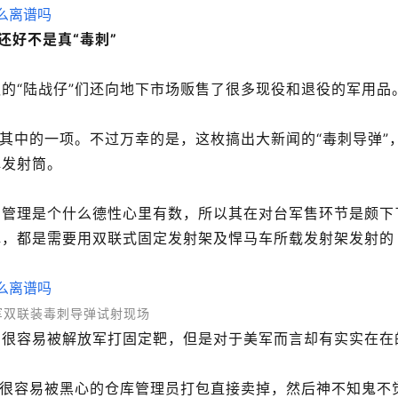
还好不是真“毒刺”
的“陆战仔”们还向地下市场贩售了很多现役和退役的军用品
是其中的一项。不过万幸的是，这枚搞出大新闻的“毒刺导弹”
弹发射筒。
品管理是个什么德性心里有数，所以其在对台军售环节是颇下
弹，都是需要用双联式固定发射架及悍马车所载发射架发射的
军双联装毒刺导弹试射现场
，很容易被解放军打固定靶，但是对于美军而言却有实实在在
，很容易被黑心的仓库管理员打包直接卖掉，然后神不知鬼不