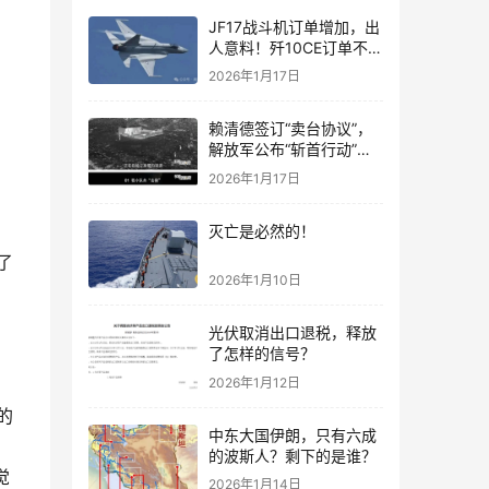
JF17战斗机订单增加，出
人意料！歼10CE订单不要
急，都会有的！
2026年1月17日
。
赖清德签订“卖台协议”，
解放军公布“斩首行动”画
，
面
2026年1月17日
灭亡是必然的！
了
2026年1月10日
光伏取消出口退税，释放
了怎样的信号？
2026年1月12日
的
中东大国伊朗，只有六成
的波斯人？剩下的是谁？
觉
2026年1月14日