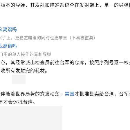
架版本的导弹，其发射和瞄准系统全在发射架上，单一的导弹
架子上，更稳定瞄准的同时也更笨重（不易被盗卖）
自用的单人操作的毒刺导弹
放心，其经常派出检查员前往台军的仓库，按照序列号逐一核
回收所有发射完的耗材。
年伴随着世界局势的愈发动荡，
美国
才批准售卖给台湾，台军
年才会运抵台湾。   
不会被挪用乌克兰战场的话，2025年到货
性的，所以它实际上已经是报废品了，不过即使是报废品，按