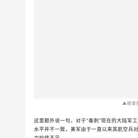
区的毒刺导弹发射后的包装筒及其他一些诸
用来搞恐袭的，其真正的最终买家，说白了很
毕竟全世界相当多的军事爱好者家中，都有很
军用弹就铁定是不法之徒才会购买了。   
没
随着此次军火盗卖大案的发生，一些台军内
造产业，所以台湾黑道与台军败类之间的交易
很多台湾厂商出品的高级玩具枪，其和真军用
鼠们只要定期偷出一些关键部件就可以完成
近些年来便先后有步枪枪机、机枪枪管等部
▲台军
在每次偷运出枪机等零部件之后，只要管理