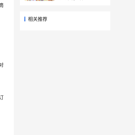
筒
相关推荐
对
订
照