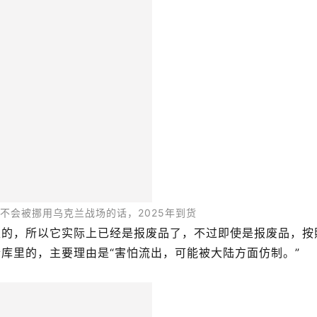
库里的，主要理由是“害怕流出，可能被大陆方面仿制。”
获的是一枚09年发射的弹筒
工系统其实已经看不上眼了，毕竟中美对于野战部队防空的重
对其他国家拥有超强势的地位，所以其发展野战防空力量的驱
研发先进好用的防空导弹系统，让每一支基层部队在面对敌军
的指导下，我国的“前卫-12”、“飞弩16”等便携式导弹型
，也经常创造战果。
展示过无视8枚红外诱饵弹，正中目标的能力
个玩具枪协会进行联络的情况。可以合理推测，这次流出台军