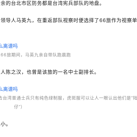
其余的台北市区防务都是台湾宪兵部队的地盘。
领导人马英九，在重返部队视察时便选择了66旅作为视察
66旅期间，马英九亲自带队跑晨跑
达人陈之汉，也曾是该旅的一名中士副排长。
去台湾普通士兵只有纯色绿制服，虎斑服可以让人一眼认出他们是”
仔“）
能小。