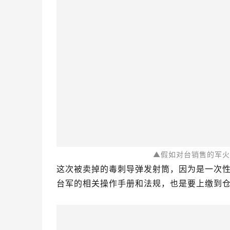
台军的相关操作手册和法规，也是要上缴到仓
▲被查
这里额外说一句，对于“毒刺”现在的大陆军
水平并不一致，美军由于一直以来其航空兵
力始终不足。
而解放军则一直致力于尽可能地为野战部队
机时都能具备起码靠谱的防空能力，在这一思路
已经在性能上领先了大部分同类武器。
我国出口到一些热点地区的便携式防空导弹
▲我国的前卫12曾独家
结合本次台海军陆战队对外倒卖军品是和某