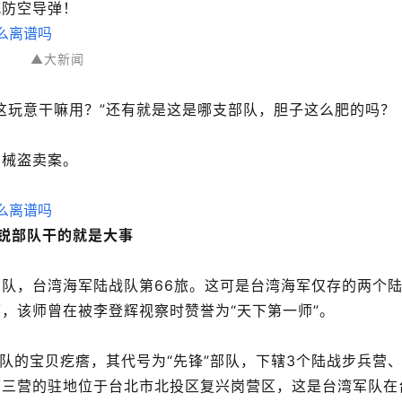
式防空导弹！
▲大新闻
这玩意干嘛用？”还有就是这是哪支部队，胆子这么肥的吗？
军械盗卖案。
锐部队干的就是大事
队，台湾海军陆战队第66旅。这可是台湾海军仅存的两个
该师曾在被李登辉视察时赞誉为“天下第一师”。   
队的宝贝疙瘩，其代号为“先锋”部队，下辖3个陆战步兵营
第三营的驻地位于台北市北投区复兴岗营区，这是台湾军队在