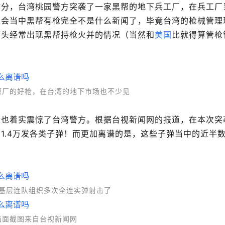
时分，台湾桃园警方突袭了一家黑帮的地下兵工厂，在兵工厂
社会当中黑帮有枪完全不是什么新闻了，毕竟台湾的枪械管理
街头经常出现黑帮持枪火并的情况（当然和
美国
比就得算管枪
原厂的好枪，在台湾的地下市场也不少见
量也着实震惊了台湾警方。根据台视新闻网的报道，在本次突
1.4万发各类子弹！而更加离谱的是，这些子弹当中的近半
基层连队组织多次全连实弹射击了
画面截图来自台视新闻网