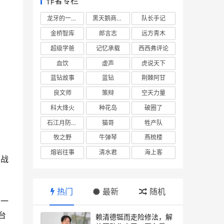
作者专栏
龙牙的一座山
黑天鹅商业情报站
队长手记
金桥智库
郎言志
远方青木
超级学爸
记忆承载
西西弗评论
血饮
虚声
虎说天下
蓝钻故事
蓝钻
荆棘阿甘
良文师
策辩
空天力量
科大烽火
种花岛
破圈了
石江月防务观察
猫哥
牲产队
牧之野
牛弹琴
燕梳楼
熔岩往事
清水君
海上客
陆战
热门
最新
随机
、一
台
赖清德铤而走险修法，解