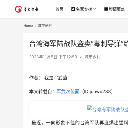
首页
名家专栏
舆情聚焦
Home
城市乡村
台湾海军陆战队盗卖“毒刺导弹”
2023年11月5日 下午12:59
•
城市乡村
作者：
我是军武菌
本文转载自：
军武次位面
（ID:junwu233）
最近，一向形象不佳的台湾军队再度爆出猛