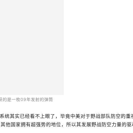
如防毒面具、炮弹壳等军品，应该不是真的要卖给某个武装组
可能是一位对军事感兴趣的发烧友大佬……
多退役的军品摆件做装饰及把玩之用。但那些5.56mm的正
有不透风的军火仓库
部的管理黑洞也被层层剥开。由于台湾岛内拥有发达的玩具枪
往往都是“积少成多”式的。
步枪的零件互换率可以达到70%左右，也就是说台军内部的
黑道要求的组枪任务。
件被曝丢失。
近些年来的武器部件丢失案件
员向上多报告一些损耗，这些事情自然也就平账了。