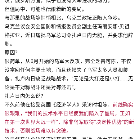
攻；俄罗斯方面，似乎也没有大举进攻的动力。
但僵局中，可能也酝酿着新的变局。
与那里的战场静悄悄相比，乌克兰政坛正陷入争吵。
乌克兰议会安全国防和情报委员会副主任玛丽安娜·贝祖
格拉亚，近日痛批乌军总司令扎卢日内无能，并要求他辞
职。
原因？
很简单，从6月开始的乌军大反攻，完全乏善可陈，不仅
没拿回任何主要土地，而且还损失了乌军太多人员和装
备，扎卢内日缺乏战略战术，“无论是大打还是小打……无
论是不对称战斗还是对等还击”。
扎卢日内怎么说？
不久前他在接受英国《经济学人》采访时坦陈，
前线确实
很艰难，“我们的技术水平已经使我们陷入了僵局，正如
在第一次世界大战一样”，除非乌军取得“决定性优势”的新
技术，否则战场难以有突破。