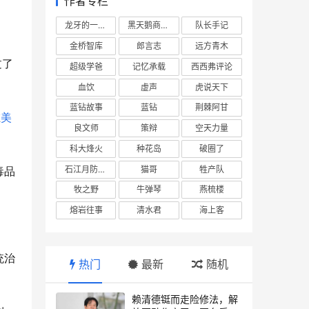
作者专栏
龙牙的一座山
黑天鹅商业情报站
队长手记
金桥智库
郎言志
远方青木
过了
超级学爸
记忆承载
西西弗评论
血饮
虚声
虎说天下
蓝钻故事
蓝钻
荆棘阿甘
在
美
良文师
策辩
空天力量
科大烽火
种花岛
破圈了
石江月防务观察
猫哥
牲产队
毒品
牧之野
牛弹琴
燕梳楼
熔岩往事
清水君
海上客
统治
热门
最新
随机
赖清德铤而走险修法，解