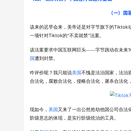
（一）国
Tiktok
该来的迟早会来，美帝还是对字节旗下的
Tiktok
一项针对
的“不卖就禁”法案。
1
该法案要求中国互联网巨头——字节跳动在未来
国
遭到封禁。
咋评价呢？我只能说
美国
不愧是法治国家，法治
合法化，腐败合法化，侵略合法化，屠杀合法化
现如今，
美国
又来了一出公然抢劫他国公司合法
阶级意志的体现，是实行阶级统治的工具。