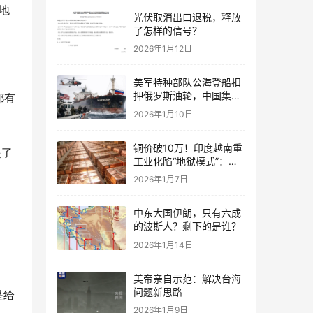
地
光伏取消出口退税，释放
了怎样的信号？
2026年1月12日
美军特种部队公海登船扣
押俄罗斯油轮，中国集装
都有
箱武装船早有准备？
2026年1月10日
铜价破10万！印度越南重
起了
工业化陷“地狱模式”：中
国当年抄底的历史红利，
2026年1月7日
再也复刻不了
中东大国伊朗，只有六成
的波斯人？剩下的是谁？
2026年1月14日
美帝亲自示范：解决台海
问题新思路
是给
2026年1月9日