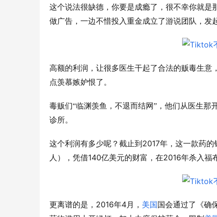
这个说法很缺德，你要是成瘾了，很不幸你就是
做广告，一边不惜投入重金成立了游说团队，发
高额的利润，让很多医生干起了合法的贩毒生意
点羡慕嫉妒恨了。
毒贩们“临渊羡鱼，不退而结网”，他们从医生那
诊所。
2017
这个利润有多少呢？截止到
年，这一款药的
140
2016
人），凭借
亿美元的财富，在
年杀入福
2016
4
更离谱的是，
年
月，
美国
国会通过了《确