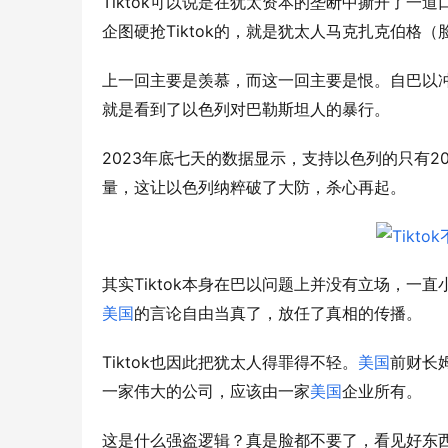
Tiktok
可以说是在犹太资本的垄断中撕开了一道
Tiktok
企图硬抢
的，就是犹太人马克扎克伯格（
上一回主要是羡慕，而这一回主要是恨。自巴以
就是看到了以色列对巴勒斯坦人的暴行。
2023
2
年底七天的数据显示，支持以色列的只有
量，这让以色列纳粹破了大防，杀心再起。
Tiktok
其实
本身在巴以问题上并没有立场，一直
美国
的言论自由当真了，放任了真相的传播。
Tiktok
也因此把犹太人得罪得不轻。
美国
前财长
一家伟大的公司，应该由一家
美国
企业所有。
这是什么强盗逻辑？真是脸都不要了，看见好东