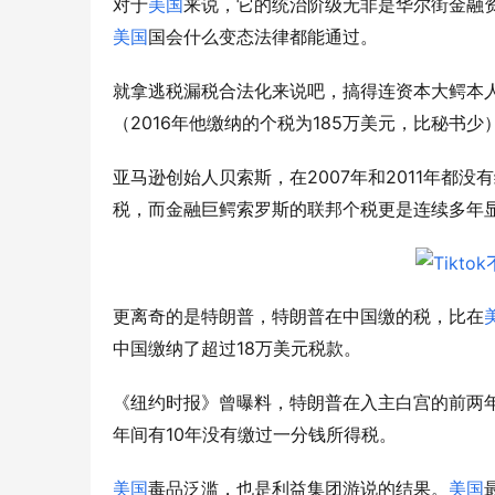
对于
美国
来说，它的统治阶级无非是华尔街金融
美国
国会什么变态法律都能通过。
就拿逃税漏税合法化来说吧，搞得连资本大鳄本
2016
185
（
年他缴纳的个税为
万美元，比秘书少
2007
2011
亚马逊创始人贝索斯，在
年和
年都没有
税，而金融巨鳄索罗斯的联邦个税更是连续多年
更离奇的是特朗普，特朗普在中国缴的税，比在
18
中国缴纳了超过
万美元税款。
《纽约时报》曾曝料，特朗普在入主白宫的前两
10
年间有
年没有缴过一分钱所得税。
美国
毒品泛滥，也是利益集团游说的结果。
美国