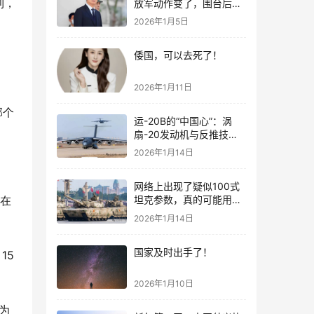
放军动作变了，围台后的
利，
“真正杀招”曝光
2026年1月5日
倭国，可以去死了！
2026年1月11日
邦个
运-20B的“中国心”：涡
扇-20发动机与反推技术
大突破！
2026年1月14日
网络上出现了疑似100式
坦克参数，真的可能用了
在
钛合金装甲！
2026年1月14日
国家及时出手了！
15
，
2026年1月10日
为