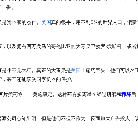
了一番。
5%
又是资本家的杰作。
美国
真的很牛，用不到
的世界人口，消费
康，以及拥有四万兵马的哥伦比亚的大毒枭巴勃罗·埃斯科，或者
直是小巫见大巫。真正的大毒枭是
美国
止痛药巨头，他们可以名
牢，甚至还能享受国家机器的保护。
阿片类药物——奥施康定。这种药有多离谱？经过研磨和
稀释
后
普渡公司心知肚明，但是他们不但不作为，反而加大广告投入，