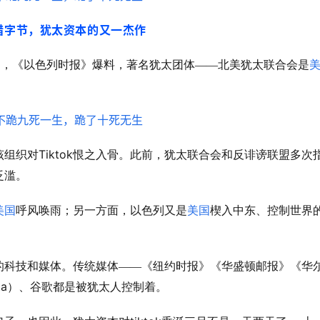
猎字节，犹太资本的又一杰作
日，《以色列时报》爆料，著名犹太团体——北美犹太联合会是
Tiktok
该组织对
恨之入骨。此前，犹太联合会和反诽谤联盟多次
泛滥。
美国
呼风唤雨；另一方面，以色列又是
美国
楔入中东、控制世界
的科技和媒体。传统媒体——《纽约时报》《华盛顿邮报》《华
ta
）、谷歌都是被犹太人控制着。