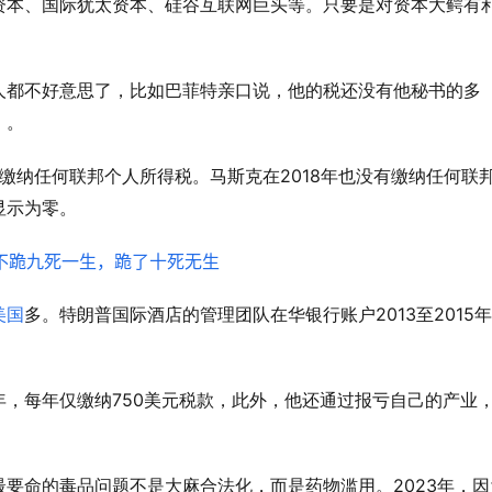
资本、国际犹太资本、硅谷互联网巨头等。只要是对资本大鳄有
人都不好意思了，比如巴菲特亲口说，他的税还没有他秘书的多
）。
2018
缴纳任何联邦个人所得税。马斯克在
年也没有缴纳任何联
显示为零。
2013
2015
美国
多。特朗普国际酒店的管理团队在华银行账户
至
年
750
年，每年仅缴纳
美元税款，此外，他还通过报亏自己的产业
2023
最要命的毒品问题不是大麻合法化，而是药物滥用。
年，因