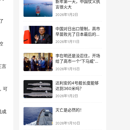
新年第一天，中国仗义执
言很火大
2026年1月2日
了
中国对日出口管制，高市
早苗败光了日本最后的国
运
2026年1月11日
控
李在明还是没忍住，开场
给了高市一个“下马威”，
正言
还特意提到中国
2026年1月15日
达利安的4号舰长度能够
达到360米吗？
，可
2026年1月2日
灭亡是必然的！
说成
2026年1月10日