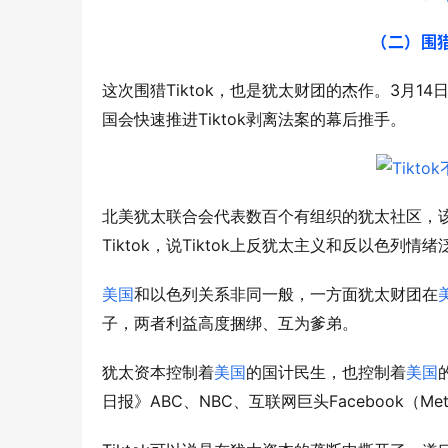
（二）围
Tiktok
3
14
这次围猎
，也是犹太财团的杰作。
月
Tiktok
国会快速推进
剥离法案的幕后推手。
北美犹太联合会代表数百个有组织的犹太社区，
Tiktok
Tiktok
，说
上反犹太主义和反以色列情绪
美国
和以色列关系非同一般，一方面犹太财团在
子，两者利益高度捆绑、互为爹弟。
犹太资本控制着
美国
的国计民生，也控制着
美国
ABC
NBC
Facebook
Me
日报》
、
、互联网巨头
（