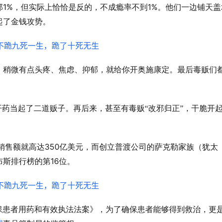
1%
1%
那
，但实际上恰恰是反的，不成瘾率不到
。他们一边铺天盖
起了金钱攻势。
，稍微有点头疼、焦虑、抑郁，就给你开奥施康定。最后毒贩们
开药当起了二道贩子。再后来，甚至有毒贩“改邪归正”，干脆开
350
销售额就高达
亿美元，而创立普渡公司的萨克勒家族（犹太
16
布斯排行榜的第
位。
保患者用药和有效执法法案》，为了确保患者能够得到救治，更