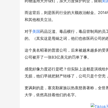
药物滥用大开绿灯，加大力度保护药企，限制
美
2014
而这背后，则是医药行业的大额政治献金。
和其他相关立法。
对于
美国
药品泛滥、毒品横行，毒品管制局的员
的。（其实这是甩锅之词，他们也收医药公司的
这个臭名昭著的普渡公司，后来被越来越多的受
83
公司被开了一张
亿美元的罚单了事。
感觉好像力度还行是吧？但实际上这都是演戏给
无损，他们早就把财产转移了，公司只是个空壳
更讽刺的是，塞克勒家族以热衷慈善著称，全世
大学，依然高挂着他们的名字。