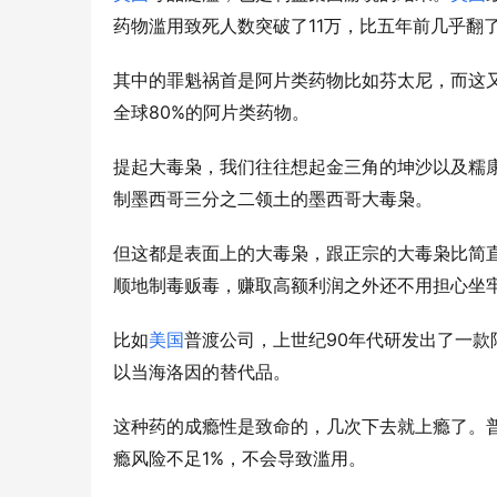
11
药物滥用致死人数突破了
万，比五年前几乎翻
其中的罪魁祸首是阿片类药物比如芬太尼，而这
80%
全球
的阿片类药物。
提起大毒枭，我们往往想起金三角的坤沙以及糯
制墨西哥三分之二领土的墨西哥大毒枭。
但这都是表面上的大毒枭，跟正宗的大毒枭比简
顺地制毒贩毒，赚取高额利润之外还不用担心坐
90
比如
美国
普渡公司，上世纪
年代研发出了一款
以当海洛因的替代品。
这种药的成瘾性是致命的，几次下去就上瘾了。
1%
瘾风险不足
，不会导致滥用。