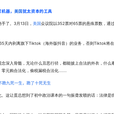
家机器，
美国
犹太资本的工具
3
13
352
65
动手了。
月
日，
美国
众议院以
票对
票的悬殊票数，通
65
Tiktok
Tiktok
天内剥离旗下
（海外版抖音）的业务，否则
将
观念深入骨髓，无论什么丑恶行径，都能披上合法的外衣，什么
，零元购合法化，偷税漏税合法化……
化。这让蛋总想到了初中政治课本的一句振聋发聩的话：法律是