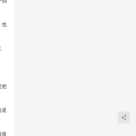
一回
，也
览
是把
这是
有改