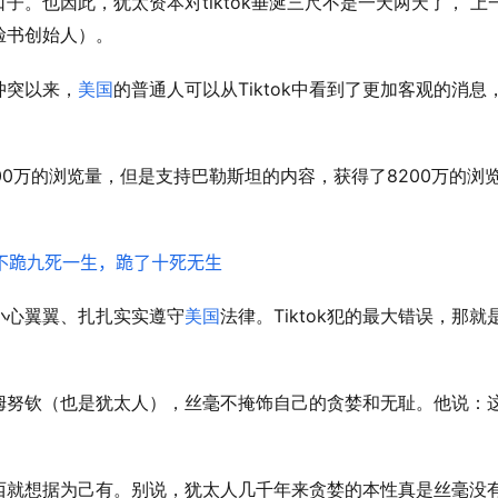
tiktok
口子。也因此，犹太资本对
垂涎三尺不是一天两天了，
上
脸书创始人）。
Tiktok
冲突以来，
美国
的普通人可以从
中看到了更加客观的消息
00
8200
万的浏览量，但是支持巴勒斯坦的内容，获得了
万的浏
Tiktok
小心翼翼、扎扎实实遵守
美国
法律。
犯的最大错误，那就
姆努钦（也是犹太人），丝毫不掩饰自己的贪婪和无耻。他说：
西就想据为己有。别说，犹太人几千年来贪婪的本性真是丝毫没