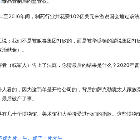
国
毒品管制局的监管权。
2016
1.02
年至
年间，制药行业共花费
亿美元来游说国会通过该法
工说：我们不是被贩毒集团打败的，而是被华盛顿的游说集团打
政治献金）。
2020
害者（或家人）告上了法庭，你猜最后的结果是什么？
年普
外人看的，因为这罚单是开给公司的，背后的萨克勒犹太人家族
，最后破产了事。
界有几十个博物馆、美术馆和大学接受过他们的捐款。这些博物