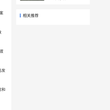
案
相关推荐
败
渡
毫发
馆和