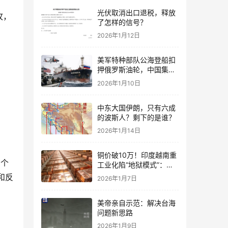
光伏取消出口退税，释放
攻，
了怎样的信号？
2026年1月12日
美军特种部队公海登船扣
押俄罗斯油轮，中国集装
箱武装船早有准备？
2026年1月10日
中东大国伊朗，只有六成
的波斯人？剩下的是谁？
2026年1月14日
铜价破10万！印度越南重
百个
工业化陷“地狱模式”：中
国当年抄底的历史红利，
和反
2026年1月7日
再也复刻不了
美帝亲自示范：解决台海
问题新思路
2026年1月9日