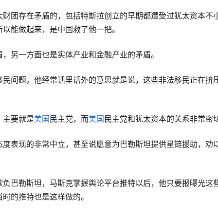
太财团存在矛盾的，包括特斯拉创立的早期都遭受过犹太资本不
所以能做起来，是中国救了他一把。
盾，另一方面也是实体产业和金融产业的矛盾。
移民问题。他经常话里话外的意思就是说，这些非法移民正在挤
？主要就是
美国
民主党，而
美国
民主党和犹太资本的关系非常密
态度表现的非常中立，甚至说愿意为巴勒斯坦提供星链援助，劝
欺负巴勒斯坦，马斯克掌握舆论平台推特以后，他只要报曝光这
当时的推特也是这样做的。