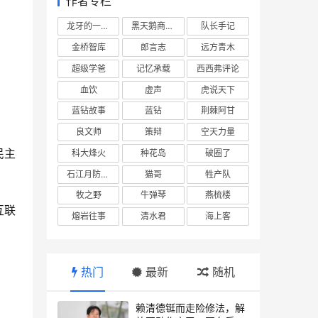
作者专栏
龙牙的一座山
黑天鹅商业情报站
队长手记
金桥智库
郎言志
远方青木
超级学爸
记忆承载
西西弗评论
血饮
虚声
虎说天下
蓝钻故事
蓝钻
荆棘阿甘
良文师
策辩
空天力量
民主
科大烽火
种花岛
破圈了
石江月防务观察
猫哥
牲产队
牧之野
牛弹琴
燕梳楼
互联
熔岩往事
清水君
海上客
热门
最新
随机
。
赖清德铤而走险修法，解