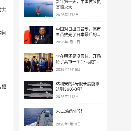
新年第一天，中国仗义执
言很火大
对共
2026年1月2日
中国对日出口管制，高市
的问
早苗败光了日本最后的国
运
2026年1月11日
李在明还是没忍住，开场
给了高市一个“下马威”，
还特意提到中国
2026年1月15日
达利安的4号舰长度能够
传播
达到360米吗？
2026年1月2日
灭亡是必然的！
2026年1月10日