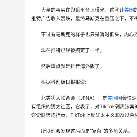
大量的事实在舆论平台上曝光，这就让
美国
推特广告收入暴跌，最终马斯克在重压之下，不
不过看马斯克的样子也只是暂时低头，内心
现在推特已经被搞定了一半。
然后重点就是抖音海外版了。
根据科创板日报报道:
北美犹太联合会（JFNA），是
美国
国会快速
有组织的犹太社区，它表示，对TikTok剥离法案
诽谤联盟均指责，TikTok上反犹太主义和反以
所以你会发现这后面是“复杂”的多角关系。