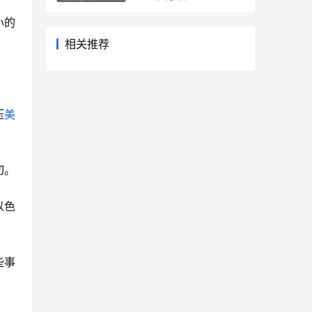
小的
相关推荐
压
美
切。
以色
些事