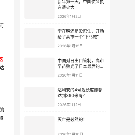
新年第一天，中国仗义执
言很火大
2026年1月2日
何
李在明还是没忍住，开场
只
给了高市一个“下马威”，
还特意提到中国
2026年1月15日
这
中国对日出口管制，高市
早苗败光了日本最后的国
达
运
2026年1月11日
达利安的4号舰长度能够
达到360米吗？
2026年1月2日
的
资
灭亡是必然的！
2026年1月10日