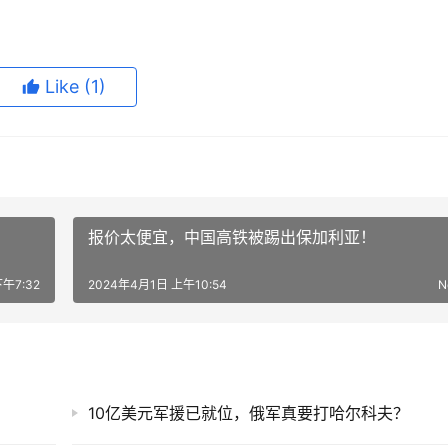
Like
(1)
报价太便宜，中国高铁被踢出保加利亚！
午7:32
2024年4月1日 上午10:54
N
10亿美元军援已就位，俄军真要打哈尔科夫？