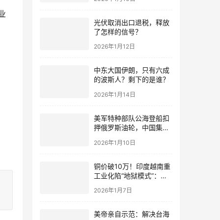
业
光伏取消出口退税，释放
了怎样的信号？
2026年1月12日
中东大国伊朗，只有六成
的波斯人？剩下的是谁？
2026年1月14日
美军特种部队公海登船扣
押俄罗斯油轮，中国集装
箱武装船早有准备？
2026年1月10日
铜价破10万！印度越南重
工业化陷“地狱模式”：中
国当年抄底的历史红利，
2026年1月7日
再也复刻不了
美帝亲自示范：解决台海