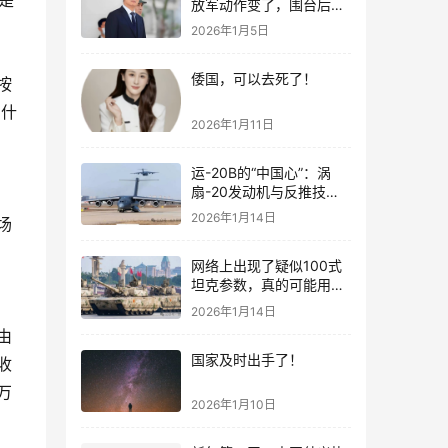
是
放军动作变了，围台后的
“真正杀招”曝光
2026年1月5日
倭国，可以去死了！
按
有什
2026年1月11日
运-20B的“中国心”：涡
扇-20发动机与反推技术
大突破！
2026年1月14日
场
网络上出现了疑似100式
坦克参数，真的可能用了
钛合金装甲！
2026年1月14日
由
国家及时出手了！
收
万
2026年1月10日