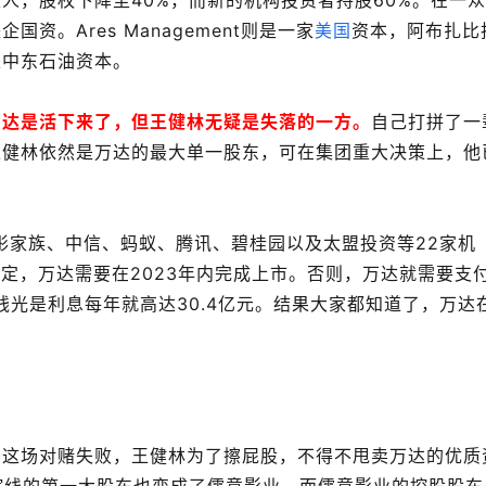
人，股权下降至40%，而新的机构投资者持股60%。在一
。Ares Management则是一家
美国
资本，阿布扎比
是中东石油资本。
万达是活下来了，但王健林无疑是失落的一方。
自己打拼了一
王健林依然是万达的最大单一股东，可在集团重大决策上，他
裕彤家族、中信、蚂蚁、腾讯、碧桂园以及太盟投资等22家机
规定，万达需要在2023年内完成上市。否则，万达就需要支
钱光是利息每年就高达30.4亿元。结果大家都知道了，万达
为这场对赌失败，王健林为了擦屁股，不得不甩卖万达的优质