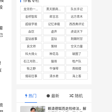
众投
作者专栏
投
龙牙的一座山
黑天鹅商业情报站
队长手记
金桥智库
郎言志
远方青木
超级学爸
记忆承载
西西弗评论
辈
血饮
虚声
虎说天下
已
蓝钻故事
蓝钻
荆棘阿甘
良文师
策辩
空天力量
科大烽火
种花岛
破圈了
石江月防务观察
猫哥
牲产队
付
牧之野
牛弹琴
燕梳楼
在
熔岩往事
清水君
海上客
热门
最新
随机
资
赖清德铤而走险修法，解