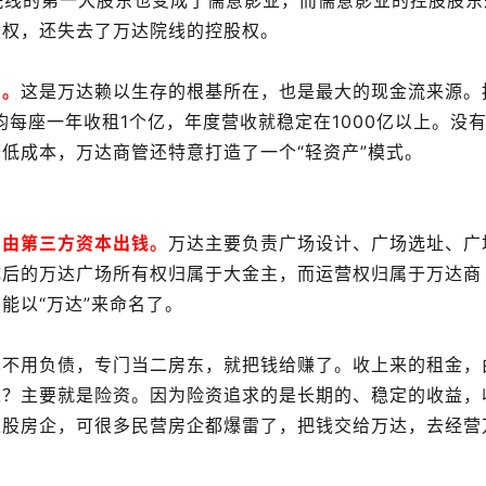
院线的第一大股东也变成了儒意影业，而儒意影业的控股股东
股权，还失去了万达院线的控股权。
了。
这是万达赖以生存的根基所在，也是最大的现金流来源。
均每座一年收租1个亿，年度营收就稳定在1000亿以上。没
低成本，万达商管还特意打造了一个“轻资产”模式。
，由第三方资本出钱。
万达主要负责广场设计、广场选址、广
成后的万达广场所有权归属于大金主，而运营权归属于万达商
能以“万达”来命名了。
也不用负债，专门当二房东，就把钱给赚了。收上来的租金，
呢？主要就是险资。因为险资追求的是长期的、稳定的收益，
入股房企，可很多民营房企都爆雷了，把钱交给万达，去经营