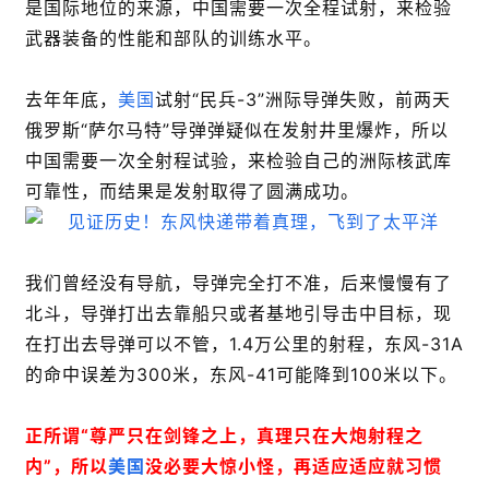
是国际地位的来源，中国需要一次全程试射，来检验
武器装备的性能和部队的训练水平。
去年年底，
美国
试射“民兵-3”洲际导弹失败，前两天
俄罗斯“萨尔马特”导弹弹疑似在发射井里爆炸，所以
中国需要一次全射程试验，来检验自己的洲际核武库
可靠性，而结果是发射取得了圆满成功。
我们曾经没有导航，导弹完全打不准，后来慢慢有了
北斗，导弹打出去靠船只或者基地引导击中目标，现
在打出去导弹可以不管，1.4万公里的射程，东风-31A
的命中误差为300米，东风-41可能降到100米以下。
正所谓“尊严只在剑锋之上，真理只在大炮射程之
内”，所以
美国
没必要大惊小怪，再适应适应就习惯