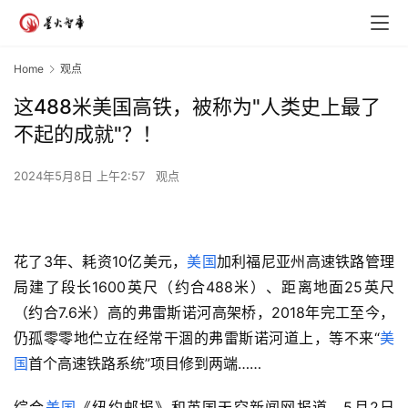
Home
观点
这488米美国高铁，被称为"人类史上最了
不起的成就"？！
2024年5月8日 上午2:57
观点
花了3年、耗资10亿美元，
美国
加利福尼亚州高速铁路管理
局建了段长1600英尺（约合488米）、距离地面25英尺
（约合7.6米）高的弗雷斯诺河高架桥，2018年完工至今，
仍孤零零地伫立在经常干涸的弗雷斯诺河道上，等不来“
美
国
首个高速铁路系统”项目修到两端……
综合
美国
《纽约邮报》和英国天空新闻网报道，5月2日