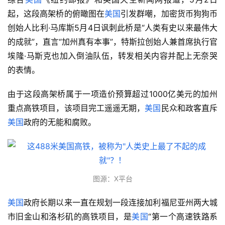
起，这段高架桥的俯瞰图在
美国
引发群嘲，加密货币狗狗币
创始人比利·马库斯5月4日讽刺此桥是“人类有史以来最伟大
的成就”，直言“加州真有本事”，特斯拉创始人兼首席执行官
埃隆·马斯克也加入倒油队伍，转发相关内容并配上无奈哭
的表情。
由于这段高架桥属于一项造价预算超过1000亿美元的加州
重点高铁项目，该项目完工遥遥无期，
美国
民众和政客直斥
美国
政府的无能和腐败。
图源：X平台
美国
政府长期以来一直在规划一段连接加利福尼亚州两大城
市旧金山和洛杉矶的高铁项目，是
美国
“第一个高速铁路系