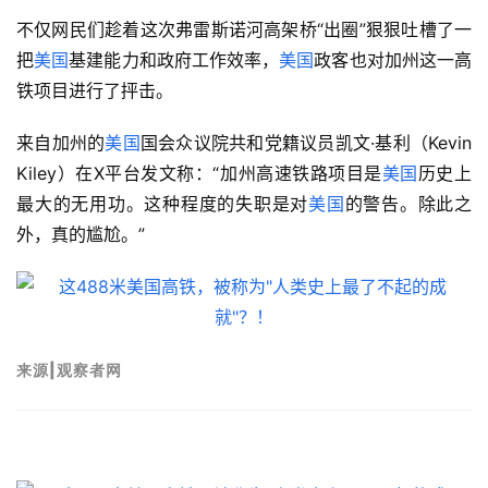
不仅网民们趁着这次弗雷斯诺河高架桥“出圈”狠狠吐槽了一
把
美国
基建能力和政府工作效率，
美国
政客也对加州这一高
铁项目进行了抨击。
来自加州的
美国
国会众议院共和党籍议员凯文·基利（Kevin 
Kiley）在X平台发文称：“加州高速铁路项目是
美国
历史上
最大的无用功。这种程度的失职是对
美国
的警告。除此之
外，真的尴尬。”
来源|观察者网