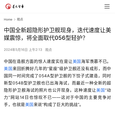
Home
观点
中国全新超隐形护卫舰现身，迭代速度让美
媒震惊，将全面取代056型轻护？
2024年5月16日 上午2:13
观点
中国在造舰方面的惊人速度实在是让
美国
海军羡慕不已。
美国
来回折腾好几年的
“
星座
”
级护卫舰还没有成形，而中
国同一时间完成了
054A
型护卫舰的下饺子式建造，同时
新型
054B
型护卫舰也已出海海试，而最近一种全新的超
隐形护卫舰海试的照片也公开现身。这种速度让
美国
“
动
力
”
网站14日也惊叹不已
——
这对于中国的主要竞争对
手，也就是
美国
来说“构成了巨大的挑战”。