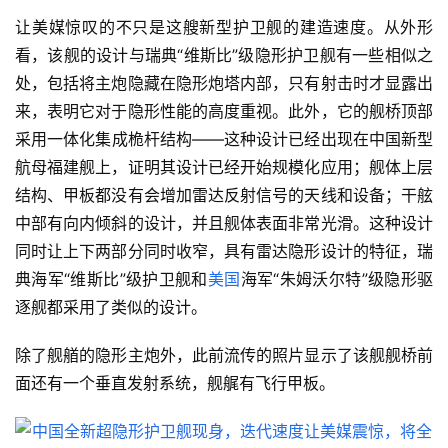
让美媒惊叹的不只是这艘新型护卫舰的建造速度。从外形
看，该舰的设计与瑞典“维斯比”级隐形护卫舰有一些相似之
处，包括将主炮隐藏在隐形炮塔内部，只有射击时才显露出
来，表明它对于隐形性能的高度重视。此外，它的舰桥顶部
采用一体化集成桅杆结构——这种设计已经出现在中国新型
航母福建舰上，证明其设计已经开始规模化应用；舰体上层
结构、甲板都没有会增加雷达反射信号的天线和设备；干舷
中部有向内倾斜的设计，并且舰体表面非常光滑。这种设计
同时让上下两部分同时收窄，具有雷达隐形设计的特征，瑞
典海军“维斯比”级护卫舰和
美国
海军“朱姆沃尔特”级隐形驱
逐舰都采用了类似的设计。
除了舰艏的隐形主炮外，此前流传的照片显示了该舰舰桥前
面还有一个垂直发射系统，舰艉有飞行甲板。