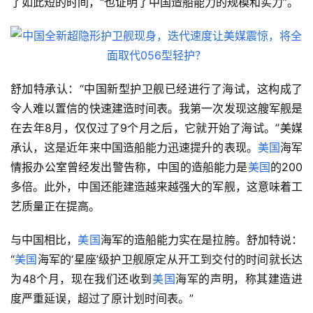
了如此短的时间，“也证明了中国造船能力的规模和实力”。
舒加特承认：“中国新型护卫舰已经进行了海试，这构成了
令人难以置信的快速建造时间表。我第一次发现这艘军舰是
在去年8月，仅仅过了9个月之后，它就开始了海试。”美媒
承认，这是近年来中国造船能力迅速提升的表现。
美国
海军
情报办公室曾经发出警告称，中国的造船能力是
美国
的200
多倍。此外，中国还能建造越来越强大的军舰，这意味着工
艺质量正在提高。
与中国相比，
美国
海军的造船能力实在是拉胯。舒加特说：
“
美国
海军的‘星座’级护卫舰原定从开工到交付的时间就长达
为48个月，现在我们还收到
美国
海军的声明，称其建造进
度严重延误，超过了原计划时间表。”