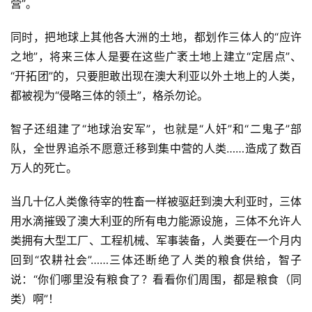
营”。
同时，把地球上其他各大洲的土地，都划作三体人的“应许
之地”，将来三体人是要在这些广袤土地上建立“定居点”、
“开拓团”的，只要胆敢出现在澳大利亚以外土地上的人类，
都被视为“侵略三体的领土”，格杀勿论。
智子还组建了“地球治安军”，也就是“人奸”和“二鬼子”部
队，全世界追杀不愿意迁移到集中营的人类……造成了数百
万人的死亡。
当几十亿人类像待宰的牲畜一样被驱赶到澳大利亚时，三体
用水滴摧毁了澳大利亚的所有电力能源设施，三体不允许人
类拥有大型工厂、工程机械、军事装备，人类要在一个月内
回到“农耕社会”……三体还断绝了人类的粮食供给，智子
说：“你们哪里没有粮食了？看看你们周围，都是粮食（同
类）啊”！