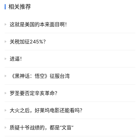
相关推荐
这就是美国的本来面目啊！
关税加征245%？
进逼！
《黑神话：悟空》征服台湾
罗圣要否定辛亥革命？
大火之后，好莱坞电影还能看吗？
质疑十爷战绩的，都是“文盲”