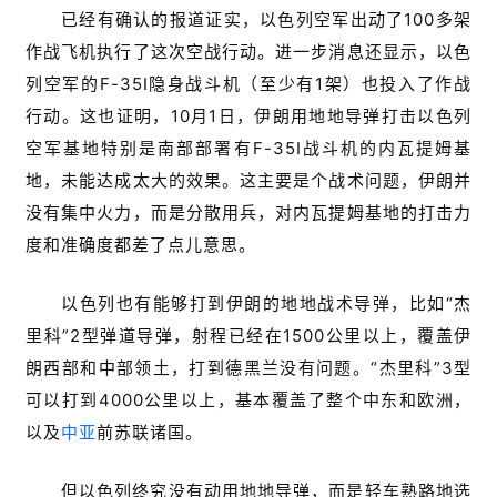
已经有确认的报道证实，以色列空军出动了100多架
作战飞机执行了这次空战行动。进一步消息还显示，以色
列空军的F-35I隐身战斗机（至少有1架）也投入了作战
行动。这也证明，10月1日，伊朗用地地导弹打击以色列
空军基地特别是南部部署有F-35I战斗机的内瓦提姆基
地，未能达成太大的效果。这主要是个战术问题，伊朗并
没有集中火力，而是分散用兵，对内瓦提姆基地的打击力
度和准确度都差了点儿意思。
以色列也有能够打到伊朗的地地战术导弹，比如“杰
里科”2型弹道导弹，射程已经在1500公里以上，覆盖伊
朗西部和中部领土，打到德黑兰没有问题。“杰里科”3型
可以打到4000公里以上，基本覆盖了整个中东和欧洲，
以及
中亚
前苏联诸国。
但以色列终究没有动用地地导弹，而是轻车熟路地选