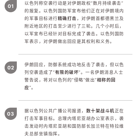
以色列称空袭行动是对伊朗政权“数月持续袭击”
0
1
的报复。以色列国防军宣布他们正在对伊朗境内
的军事目标进行
精确打击
，对伊朗首都德黑兰及
附近地区的打击至少进行了三轮。几个小时后，
以军宣布已经针对目标完成了袭击。以色列国防
军表示，对伊朗做出回应是其权利和义务。
伊朗回应，防御系统成功地反击了袭击，但以色
02
列空袭造成了“
有限的破坏
”。一名伊朗消息人士
警告说，将对以色列的“侵略”做出“
相称的回
应
”。
据以色列公共广播公司报道，
数十架战斗机
正在
03
打击军事目标。总理内塔尼亚胡办公室表示，袭
击发动时内塔尼亚胡和国防部长加兰特在特拉维
夫总部坐镇指挥。