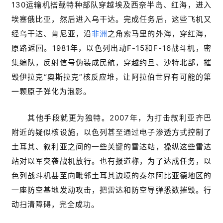
130运输机搭载特种部队穿越埃及西奈半岛、红海，进入
埃塞俄比亚，然后进入乌干达。完成任务后，这些飞机又
经乌干达、肯尼亚，沿
非洲
之角索马里的外海，穿红海，
原路返回。1981年，以色列出动F-15和F-16战斗机，密
集编队，反射信号伪装成民航，穿越约旦、沙特北部，摧
毁伊拉克“奥斯拉克”核反应堆，让阿拉伯世界有可能的第
一颗原子弹化为泡影。
其他手段就更为独特。2007年，为打击叙利亚齐巴
附近的疑似核设施，以色列甚至通过电子渗透方式控制了
土耳其、叙利亚之间的一些关键的雷达站，操纵这些雷达
站对以军突袭战机放行。也有报道称，为了达成任务，以
色列战斗机甚至向毗邻土耳其边境的泰尔阿比亚德地区的
一座防空基地发动攻击，把雷达和防空导弹悉数摧毁。行
动扫清障碍，完全成功。