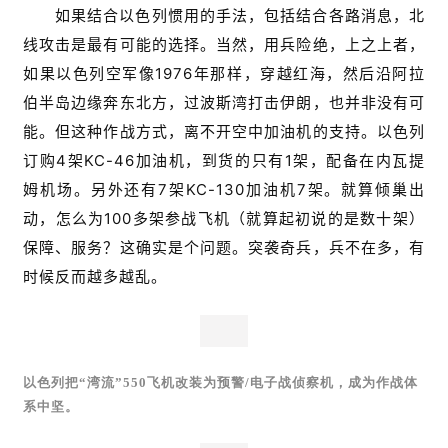
如果结合以色列惯用的手法，包括结合各路消息，北
线攻击是最有可能的选择。当然，用兵险绝，上之上者，
如果以色列空军像1976年那样，穿越红海，然后沿阿拉
伯半岛边缘奔东北方，过波斯湾打击伊朗，也并非没有可
能。但这种作战方式，离不开空中加油机的支持。以色列
订购4架KC-46加油机，到货的只有1架，配备在内瓦提
姆机场。另外还有7架KC-130加油机7架。就算倾巢出
动，怎么为100多架参战飞机（就算起初说的是数十架）
保障、服务？这确实是个问题。突袭奇兵，兵不在多，有
时候反而越多越乱。
以色列把“湾流”550飞机改装为预警/电子战侦察机，成为作战体
系中坚。