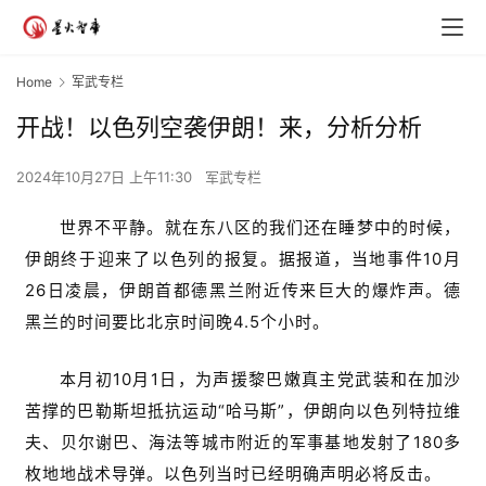
Home
军武专栏
开战！以色列空袭伊朗！来，分析分析
2024年10月27日 上午11:30
军武专栏
世界不平静。就在东八区的我们还在睡梦中的时候，
伊朗终于迎来了以色列的报复。据报道，当地事件10月
26日凌晨，伊朗首都德黑兰附近传来巨大的爆炸声。德
黑兰的时间要比北京时间晚4.5个小时。
本月初10月1日，为声援黎巴嫩真主党武装和在加沙
苦撑的巴勒斯坦抵抗运动“哈马斯”，伊朗向以色列特拉维
夫、贝尔谢巴、海法等城市附近的军事基地发射了180多
枚地地战术导弹。以色列当时已经明确声明必将反击。