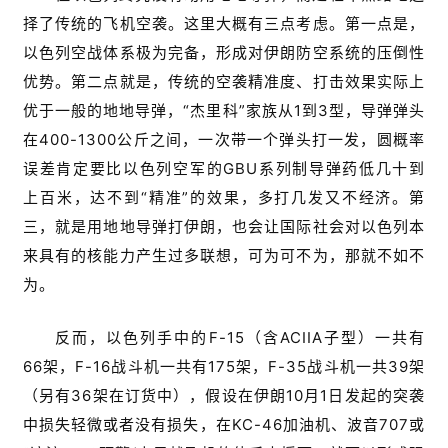
择了传统的飞机空袭。这里大概有三点考虑。第一点是，
以色列空战体系极为完备，形成对伊朗防空系统的压倒性
优势。第二点就是，传统的空袭精准度、打击效果实际上
优于一般的地地导弹，“杰里科”家族从1到3型，导弹弹头
在400-1300公斤之间，一次带一个弹头打一发，圆概率
误差肯定要比以色列空军的GBU系列制导弹药低几十到
上百米，达不到“精准”的效果，多打几发又不经济。第
三，就是用地地导弹打伊朗，也会让国际社会对以色列本
来具有的核能力产生过多联想，可为可不为，那就不如不
为。
反而，以色列手中的F-15（含ACIIA子型）一共有
66架，F-16战斗机一共有175架，F-35战斗机一共39架
（另有36架在订货中），假设在伊朗10月1日发起的突袭
中损失轻微或者没有损失，在KC-46加油机、波音707或