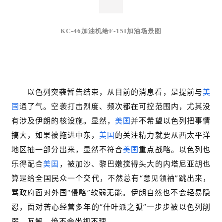
KC-46加油机给F-15I加油场景图
走向
以色列突袭暂告结束，从目前的消息看，是提前与
美
国
通了气。空袭打击烈度、频次都在可控范围内，尤其没
有涉及伊朗的核设施。显然，
美国
并不希望以色列把事情
搞大，如果被拖进中东，
美国
的关注精力就要从西太平洋
地区抽一部分出来，显然不符合
美国
重点战略。以色列也
乐得配合
美国
，被加沙、黎巴嫩搅得头大的内塔尼亚胡也
算是给全国民众一个交代，不然总有“意见领袖”跳出来，
骂政府面对外国“侵略”软弱无能。伊朗自然也不会轻易隐
忍，面对苦心经营多年的“什叶派之弧”一步步被以色列削
弱、瓦解，绝不会坐视不理。