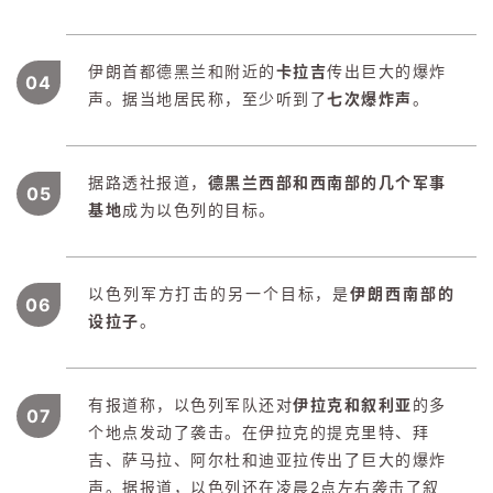
伊朗首都德黑兰和附近的
卡拉吉
传出巨大的爆炸
04
声。据当地居民称，至少听到了
七次爆炸声
。
据路透社报道，
德黑兰西部和西南部的几个军事
05
基地
成为以色列的目标。
以色列军方打击的另一个目标，是
伊朗西南部的
06
设拉子
。
有报道称，以色列军队还对
伊拉克和叙利亚
的多
07
个地点发动了袭击。在伊拉克的提克里特、拜
吉、萨马拉、阿尔杜和迪亚拉传出了巨大的爆炸
声。据报道，以色列还在凌晨2点左右袭击了叙