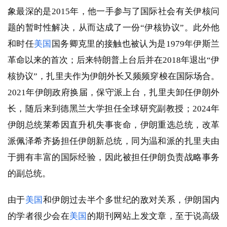
象最深的是2015年，他一手参与了国际社会有关伊核问
题的暂时性解决，从而达成了一份“伊核协议”。此外他
和时任
美国
国务卿克里的接触也被认为是1979年伊斯兰
革命以来的首次；后来特朗普上台后并在2018年退出“伊
核协议”，扎里夫作为伊朗外长又频频穿梭在国际场合。
2021年伊朗政府换届，保守派上台，扎里夫卸任伊朗外
长，随后来到德黑兰大学担任全球研究副教授；2024年
伊朗总统莱希因直升机失事丧命，伊朗重选总统，改革
派佩泽希齐扬担任伊朗新总统，同为温和派的扎里夫由
于拥有丰富的国际经验，因此被担任伊朗负责战略事务
的副总统。
由于
美国
和伊朗过去半个多世纪的敌对关系，伊朗国内
的学者很少会在
美国
的期刊网站上发文章，至于说高级