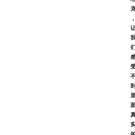
专
栏
登录
注册
舆
情
聚
焦