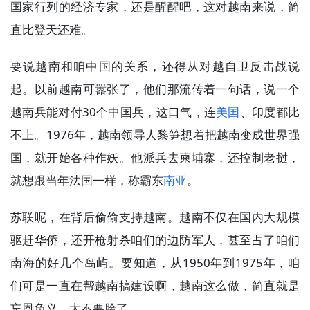
国家行列的经济专家，还是醒醒吧，这对越南来说，简
直比登天还难。
要说越南和咱中国的关系，还得从对越自卫反击战说
起。以前越南可嚣张了，他们那流传着一句话，说一个
越南兵能对付
30个中国兵，这口气，连
美国
、印度都比
不上。1976年，越南领导人黎笋想着把越南变成世界强
国，就开始各种作妖。他派兵去柬埔寨，还控制老挝，
就想跟当年法国一样，称霸东
南亚
。
苏联呢，在背后偷偷支持越南。越南不仅在国内大规模
驱赶华侨，还开枪射杀咱们的边防军人，甚至占了咱们
南海的好几个岛屿。要知道，从
1950年到1975年，咱
们可是一直在帮越南搞建设啊，越南这么做，简直就是
忘恩负义，太不要脸了。