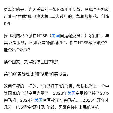
更离谱的是，昨天美军的一架F35刚刚坠毁，黑鹰直升机就
赶着去“拦截”庞巴迪客机……大过年的，急着放烟花、创造
KPI。
撞飞机的地点就在NTSB（
美国
国运输委员会）家门口，与
其说是事故，不如说是“骑脸输出”，你看NTSB敢不敢查？
能查出个啥来？
换个国家，又得赛博亡国了吧？
美军的“实战经验”和“战绩”确实很强。
这两年摔的、撞的、“自己打下”的飞机，都快比得上一个中
等国家的全部空军力量了，‌2023年
美国
空军摔了撞了20多
架飞机，2024年
美国
空军摔了41架飞机‌……2025年开年才
几天，F35凭空“落叶飘”坠毁，黑鹰直接撞上民航客机。