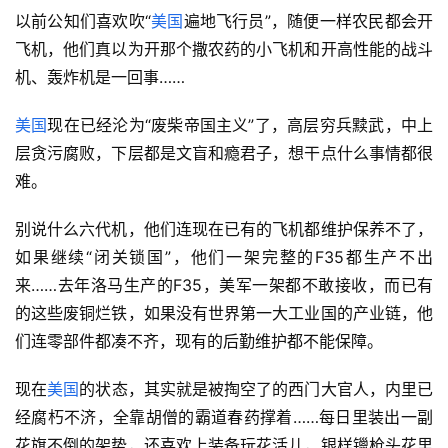
以前公知们喜欢吹“
美国
遍地飞行员”，随便一样农民都会开
飞机，他们真以为开那个撒农药的小飞机和开高性能的战斗
机、轰炸机是一回事……
美国
现在已经沦为“废柴帝国主义”了，高层穷兵黩武，中上
层贪污腐败，下层都是文盲和瘾君子，想干点什么事情都很
难。
别说什么六代机，他们连现在已有的飞机都维护保养不了，
如果继续“闭关锁国”，他们一架完整的F35都生产不出
来……去年洛马生产的F35，美军一架都不敢接收，而已有
的这些废铜烂铁，如果没有世界第一大工业国的产业链，他
们连零部件都凑不齐，现有的后勤维护都不能保障。
现在
美国
的状态，其实就是被掏空了的西门大官人，内里已
经腐朽不济，全靠胡僧的霸道春药撑着……每日里装出一副
花旗不倒的架势，还喜欢上装备玩花活儿，银样镴枪头花里