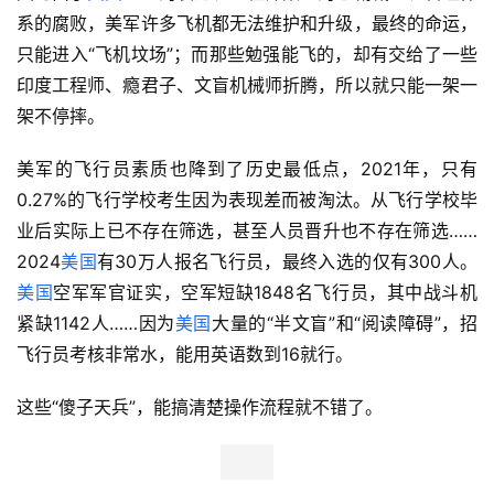
系的腐败，美军许多飞机都无法维护和升级，最终的命运，
只能进入“飞机坟场”；而那些勉强能飞的，却有交给了一些
印度工程师、瘾君子、文盲机械师折腾，所以就只能一架一
架不停摔。
美军的飞行员素质也降到了历史最低点，2021年，只有
0.27%的飞行学校考生因为表现差而被淘汰。从飞行学校毕
业后实际上已不存在筛选，甚至人员晋升也不存在筛选……
2024
美国
有30万人报名飞行员，最终入选的仅有300人。
美国
空军军官证实，空军短缺1848名飞行员，其中战斗机
紧缺1142人……因为
美国
大量的“半文盲”和“阅读障碍”，招
飞行员考核非常水，能用英语数到16就行。
这些“傻子天兵”，能搞清楚操作流程就不错了。