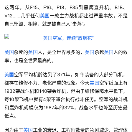
这两年，从F15、F16、F18、F35到黑鹰直升机、B1B、
V12……几乎任何
美国
一款主力战机都出过严重事故，不是
自己坠毁、相撞，就是被自己人“击落”。
美国
杀死的
美国
人，是全世界最多的，
美国
杀死
美国
人的效
率，也是全世界最高的。
美国
空军平均机龄达到了37.1年，如今装备的大部分飞机，
都存在维修不力、老化严重的现象。今天
美国
空军纸面上有
1932架战斗机和140架轰炸机，但由于维修保障水平低下，
每10架飞机中就有4架不适合执行战斗任务。空军的战斗机
和轰炸机规模仅为1987年的32%，战备水平也降至历史最
低点。
因为由于
美国
工业的衰退、工程师数量的急剧减少、管理体