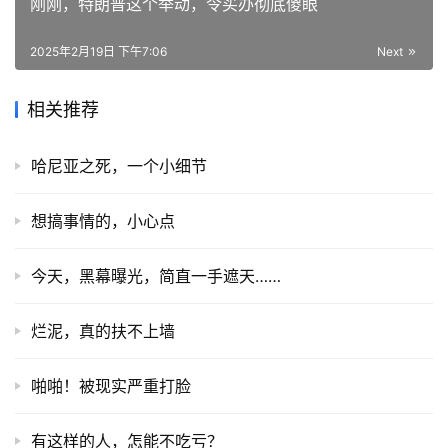
刚刚，特朗普这个举动，令买办彻底傻眼
2025年2月19日 下午7:06
Next
相关推荐
哈尼亚之死，一个小细节
想搞事情的，小心点
今天，黑幕曝光，简直一手遮天……
烂泥，真的扶不上墙
啪啪！被现实严重打脸
有这样的人，怎能不吃亏？