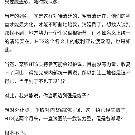
只要膝盖软，随时能认爹。
当年的列强，就是这样对待清廷的，留着清廷在，他们的利
益才能最大化，才能不断割地赔款，清廷倒了，想找人谈判
都找不到，地方势力一个个又盘根错节，远不如名义上统一
的清廷实在，HTS这个名义上的叙利亚过渡政府，也是如
此。
当然，某些HTS支持者可能会辩护说，目前没有力量，收复
不了河山，得先完成内部统一再说，所以割让土地也是迫不
得已，当年列宁不也干过吗？
对此，我只能说，你当周边列强是傻子？
想对外让步，争取对内整编的时间，这一招已经失败了，
HTS这两个月来，一直试图统一武装力量，但是各派呢？
根本不鸟。