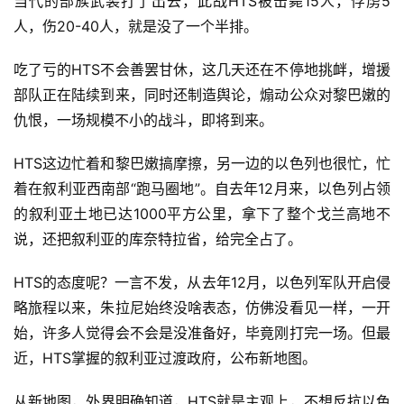
当代的部族武装打了出去，此战HTS被击毙15人，俘虏5
人，伤20-40人，就是没了一个半排。
吃了亏的HTS不会善罢甘休，这几天还在不停地挑衅，增援
部队正在陆续到来，同时还制造舆论，煽动公众对黎巴嫩的
仇恨，一场规模不小的战斗，即将到来。
HTS这边忙着和黎巴嫩搞摩擦，另一边的以色列也很忙，忙
着在叙利亚西南部“跑马圈地”。自去年12月来，以色列占领
的叙利亚土地已达1000平方公里，拿下了整个戈兰高地不
说，还把叙利亚的库奈特拉省，给完全占了。
HTS的态度呢？一言不发，从去年12月，以色列军队开启侵
略旅程以来，朱拉尼始终没啥表态，仿佛没看见一样，一开
始，许多人觉得会不会是没准备好，毕竟刚打完一场。但最
近，HTS掌握的叙利亚过渡政府，公布新地图。
从新地图，外界明确知道，HTS就是主观上，不想反抗以色