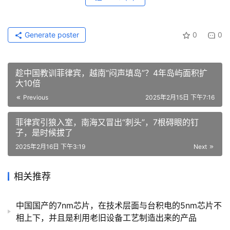
Generate poster
0
0
趁中国教训菲律宾，越南“闷声填岛”？4年岛屿面积扩
大10倍
Previous
2025年2月15日 下午7:16
菲律宾引狼入室，南海又冒出“刺头”，7根碍眼的钉
子，是时候拔了
2025年2月16日 下午3:19
Next
相关推荐
中国国产的7nm芯片，在技术层面与台积电的5nm芯片不
相上下，并且是利用老旧设备工艺制造出来的产品