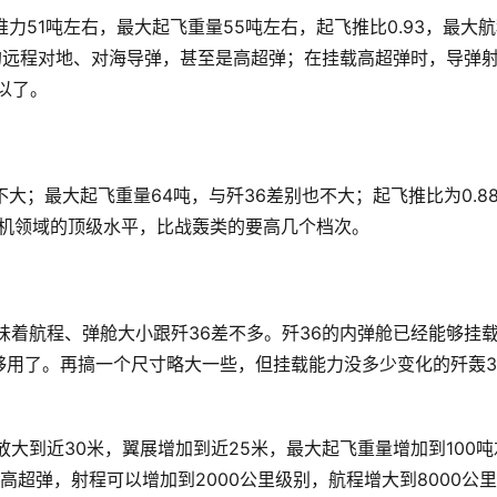
推力51吨左右，最大起飞重量55吨左右，起飞推比0.93，最大
级的远程对地、对海导弹，甚至是高超弹；在挂载高超弹时，导弹
。    
不大；最大起飞重量64吨，与歼36差别也不大；起飞推比为0.8
了战机领域的顶级水平，比战轰类的要高几个档次。
味着航程、弹舱大小跟歼36差不多。歼36的内弹舱已经能够挂载
够用了。再搞一个尺寸略大一些，但挂载能力没多少变化的歼轰3
大到近30米，翼展增加到近25米，最大起飞重量增加到100吨
超弹，射程可以增加到2000公里级别，航程增大到8000公