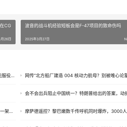
在CG
波音的战斗机经验短板会是F-47项目的致命伤吗
3月26日
2025年3月27日
N
辽宁舰内部舱室曝光，设备干净整洁，至少还能服役三十年
中国造了300架歼-16，战力远超歼-10C，为啥一架都没外销？