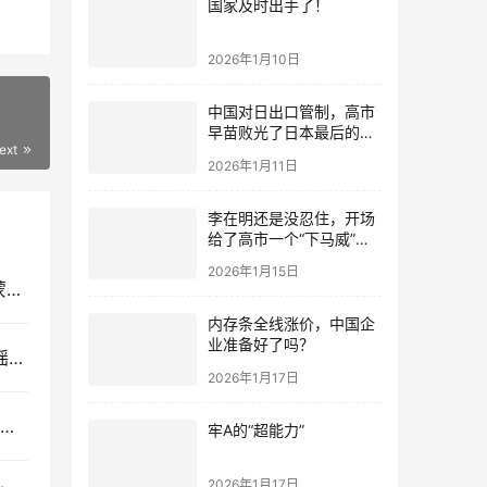
国家及时出手了！
2026年1月10日
中国对日出口管制，高市
早苗败光了日本最后的国
ext
运
2026年1月11日
李在明还是没忍住，开场
给了高市一个“下马威”，
还特意提到中国
2026年1月15日
网传“北方船厂建造 004 核动力航母？别被唯心论蒙蔽了双眼！
内存条全线涨价，中国企
业准备好了吗？
会不会出兵阻止中国统一？特朗普给出的答案，动摇不了大陆的决心
2026年1月17日
摩萨德遥控？黎巴嫩数千传呼机同时爆炸，3000人死伤！
牢A的“超能力”
2026年1月17日