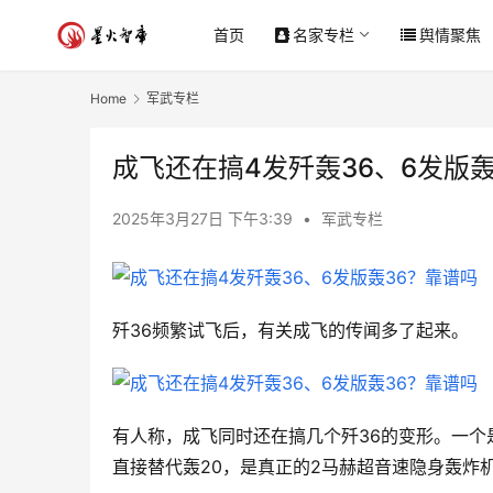
首页
名家专栏
舆情聚焦
Home
军武专栏
成飞还在搞4发歼轰36、6发版轰
2025年3月27日 下午3:39
•
军武专栏
歼36频繁试飞后，有关成飞的传闻多了起来。
有人称，成飞同时还在搞几个歼36的变形。一个是
直接替代轰20，是真正的2马赫超音速隐身轰炸