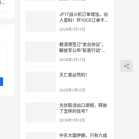
央视曝光：坦克主动防御系统“双发实弹拦截”，前所未有的自信
JF17战斗机订单增加，出
人意料！歼10CE订单不要
急，都会有的！
2026年1月17日
赖清德签订“卖台协议”，
解放军公布“斩首行动”画
面
2026年1月17日
灭亡是必然的！
2026年1月10日
光伏取消出口退税，释放
了怎样的信号？
2026年1月12日
中东大国伊朗，只有六成