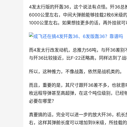
4发太行版的歼轰36，这个说法有点怪。歼36总
6000公里左右，中间大弹舱能够挂载2枚6米
1000公里左右。如果想挂更多的话，再外挂就可以了
而4发太行改发动机，总推力56吨，与歼36差别
与歼36比较接近，比F-22还略高，同样达到
所以，这种推力，不像战轰，依然是战机类的。
而且，重要的是，其尺寸跟歼36差不多，也就意
枚远程导弹甚至高超弹，在这个吨位级别，已经
必要在哪里？
真要搞的话，完全可以进一步的放大歼36，机长放
右，这样其弹舱长度可以增加到9米级，所挂载的高