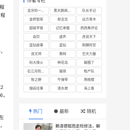
作者专栏
航程
龙牙的一座山
黑天鹅商业情报站
队长手记
射程
金桥智库
郎言志
远方青木
超级学爸
记忆承载
西西弗评论
血饮
虚声
虎说天下
蓝钻故事
蓝钻
荆棘阿甘
8，
良文师
策辩
空天力量
科大烽火
种花岛
破圈了
石江月防务观察
猫哥
牲产队
牧之野
牛弹琴
燕梳楼
2
熔岩往事
清水君
海上客
6，
热门
最新
随机
左
里，
赖清德铤而走险修法，解