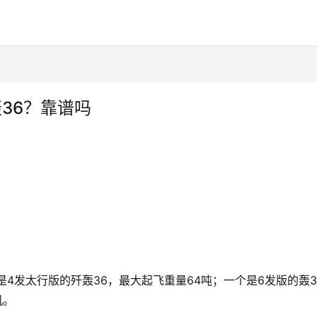
36？靠谱吗
4发太行版的歼轰36，最大起飞重量64吨；一个是6发版的轰3
机。