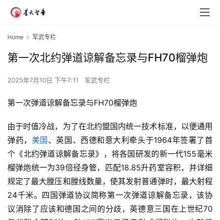
Home
军武专栏
第一次北约弹道谅解备忘录与FH70榴弹炮
2025年7月10日 下午7:11
军武专栏
第一次弹道谅解备忘录与FH70榴弹炮
由于时值冷战，为了在北约盟国内统一技术标准，以便通用
弹药，
美国
、英国、西德和意大利牵头于1964年签署了首
个《北约弹道谅解备忘录》，将各国研发的新一代155毫米
榴弹炮统一为39倍径身管，匹配18.85升药室容积，并详细
规定了最大膛压和膛线数量，使其发射普通弹时，最大射程
24千米。四国弹道协议简称第一次弹道谅解备忘录，该协
议消除了应该和德国之间的分歧，英德意三国在上世纪70 