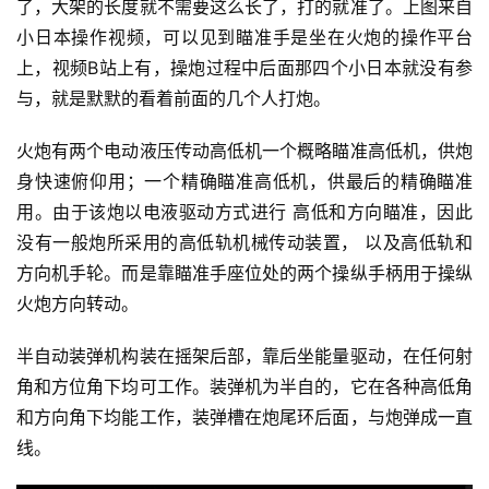
了，大架的长度就不需要这么长了，打的就准了。上图来自
小日本操作视频，可以见到瞄准手是坐在火炮的操作平台
上，视频B站上有，操炮过程中后面那四个小日本就没有参
与，就是默默的看着前面的几个人打炮。
火炮有两个电动液压传动高低机一个概略瞄准高低机，供炮
身快速俯仰用；一个精确瞄准高低机，供最后的精确瞄准
用。由于该炮以电液驱动方式进行 高低和方向瞄准，因此
没有一般炮所采用的高低轨机械传动装置， 以及高低轨和
方向机手轮。而是靠瞄准手座位处的两个操纵手柄用于操纵
火炮方向转动。
半自动装弹机构装在摇架后部，靠后坐能量驱动，在任何射
角和方位角下均可工作。装弹机为半自的，它在各种高低角
和方向角下均能工作，装弹槽在炮尾环后面，与炮弹成一直
线。