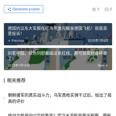
Generate poster
0
0
德国抗议东大军舰在红海用激光瞄准德国飞机！就是恶
意投诉！
Previous
2025年7月9日
别惹中国，以色列胆敢碰这条红线，那可就是粉身碎骨
了！
2025年7月10日
Next
相关推荐
朝鲜援军的真实战斗力，乌军真枪实弹干过后，给出了极
高的评价
核动力航母向11万吨看齐？武汉水泥航母再出新图，甲板