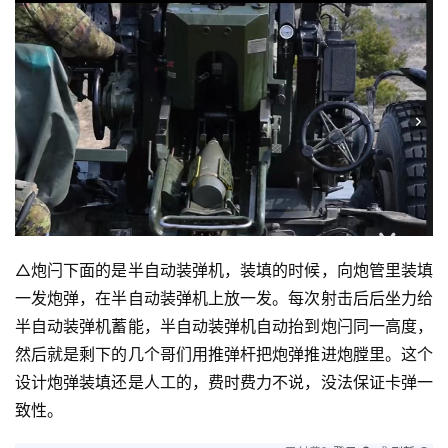
△炮闩下面的是半自动装弹机，装填的时候，向炮管里装填
一发炮弹，在半自动装弹机上放一发。每次射击后后坐力给
半自动装弹机蓄能，半自动装弹机自动抬到炮闩同一高度，
然后就是剩下的几个哥们用推弹杆把炮弹推进炮膛里。这个
设计炮弹装填还是人工的，费时费力不说，没法保证卡弹一
致性。