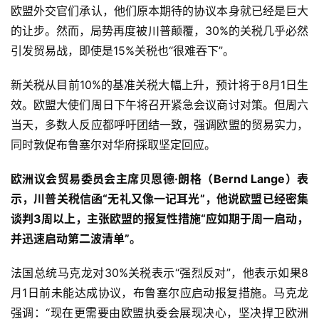
欧盟外交官们承认，他们原本期待的协议本身就已经是巨大
的让步。然而，局势再度被川普颠覆，30%的关税几乎必然
引发贸易战，即使是15%关税也“很难吞下”。
新关税从目前10%的基准关税大幅上升，预计将于8月1日生
效。欧盟大使们周日下午将召开紧急会议商讨对策。但周六
当天，多数人反应都呼吁团结一致，强调欧盟的贸易实力，
同时敦促布鲁塞尔对华府採取坚定回应。
欧洲议会贸易委员会主席贝恩德·朗格（Bernd Lange）表
示，川普关税信函“无礼又像一记耳光”，他说欧盟已经密集
谈判3周以上，主张欧盟的报复性措施“应如期于周一启动，
并迅速启动第二波清单”。
法国总统马克龙对30%关税表示“强烈反对”，他表示如果8
月1日前未能达成协议，布鲁塞尔应启动报复措施。马克龙
强调：“现在更需要由欧盟执委会展现决心，坚决捍卫欧洲