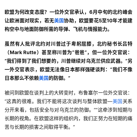
欧盟为何改变态度？一位外交官承认，6月中旬的北约峰会
让欧洲面对现实，若无
美国
协助，欧盟要花5至10年才能建
构空中与地面防御所需的导弹、飞机与情报能力。
虽然有人批评北约对川普过于卑躬屈膝，北约秘书长吕特
（Mark Rutte）甚至称川普为“爸爸”，但一位外交官说：
“我们得到了我们想要的，川普继续对乌克兰供应武器。”另
一外交官表示，欧盟无法像日本那样强硬谈判：“我们不像
日本那么不依赖
美国
的防御。”
被问到欧盟在谈判上的大转变时，布鲁塞尔一位外交官说：
“这真的很难。我们不能将这次谈判与整体欧盟—
美国
关系
分开来看，包括安全与对乌克兰的防御。”“这牵涉到短期与
长期的视角。在欧盟这样的组织内，我们正努力在短期的痛
苦与长期的损害之间取得平衡。”