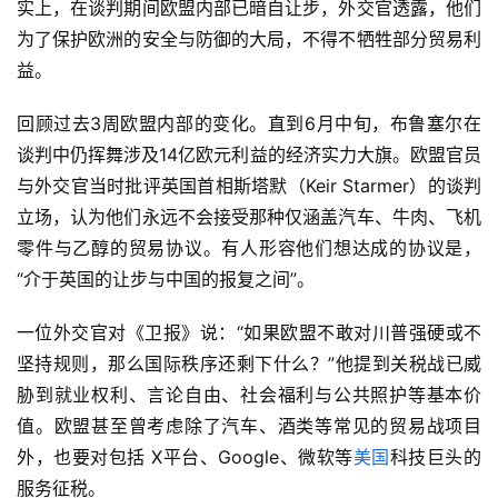
实上，在谈判期间欧盟内部已暗自让步，外交官透露，他们
为了保护欧洲的安全与防御的大局，不得不牺牲部分贸易利
益。
回顾过去3周欧盟内部的变化。直到6月中旬，布鲁塞尔在
谈判中仍挥舞涉及14亿欧元利益的经济实力大旗。欧盟官员
与外交官当时批评英国首相斯塔默（Keir Starmer）的谈判
立场，认为他们永远不会接受那种仅涵盖汽车、牛肉、飞机
零件与乙醇的贸易协议。有人形容他们想达成的协议是，
“介于英国的让步与中国的报复之间”。
一位外交官对《卫报》说：“如果欧盟不敢对川普强硬或不
坚持规则，那么国际秩序还剩下什么？”他提到关税战已威
胁到就业权利、言论自由、社会福利与公共照护等基本价
值。欧盟甚至曾考虑除了汽车、酒类等常见的贸易战项目
外，也要对包括 X平台、Google、微软等
美国
科技巨头的
服务征税。