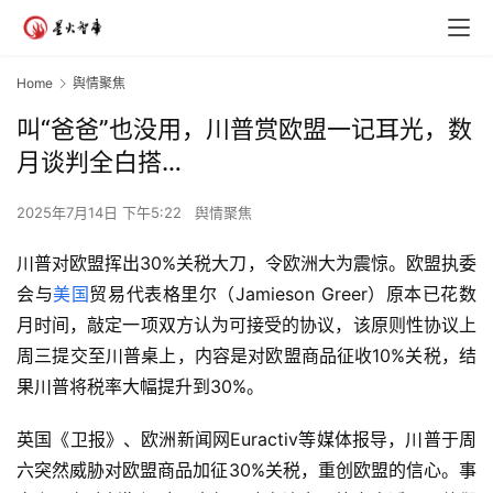
Home
舆情聚焦
叫“爸爸”也没用，川普赏欧盟一记耳光，数
月谈判全白搭…
2025年7月14日 下午5:22
舆情聚焦
川普对欧盟挥出30%关税大刀，令欧洲大为震惊。欧盟执委
会与
美国
贸易代表格里尔（Jamieson Greer）原本已花数
月时间，敲定一项双方认为可接受的协议，该原则性协议上
周三提交至川普桌上，内容是对欧盟商品征收10%关税，结
果川普将税率大幅提升到30%。
英国《卫报》、欧洲新闻网Euractiv等媒体报导，川普于周
六突然威胁对欧盟商品加征30%关税，重创欧盟的信心。事