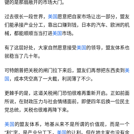
美国
能把一众盟友拢在身边，靠的不只是航母和美元，更关
键的是那扇敞开的市场大门。
过去很长一段世界，
美国
愿意把自家市场让出一部分，盟友
们能承接产业分工，靠出口赚到钱，日本的汽车、欧洲的机
械，都能顺顺当当打进
美国
市场。
有了这层好处，大家自然愿意接受
美国
的领导，盟友体系也
就稳当了几十年。
可特朗普把关税的闸门拉下来后，盟友们再想把东西卖到
美
国
，成本凭空高了一大截，利润薄了不少。
更棘手的是，这道关税闸门恐怕很难再重新开启。正如前面
所说，在财政压力与社会情绪面前，即便四年后换一位民主
党总统，关税也很难再降下来。