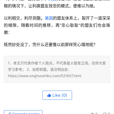
美国
的盟友体系，地基从来不是所谓的价值观，而是一个
“利”字，是产业分工下，
美国
的让利。但在地主家也没有余
粮的情况下，让利换盟友效忠的模式，便难以为继。
以利相交，利尽则散。
美国
的盟友体系上，裂开了一道深深
的缝隙，随着时间的推移，再“忠心耿耿”的盟友们也会琢
磨：
既然好处没了，凭什么还要像以前那样死心塌地呢？
1、本文只代表作者个人观点，不代表星火智库立场，仅供大家
学习参考； 2、如若转载，请注明出处：
https://www.xinghuozhiku.com/521607.html
Like
(0)