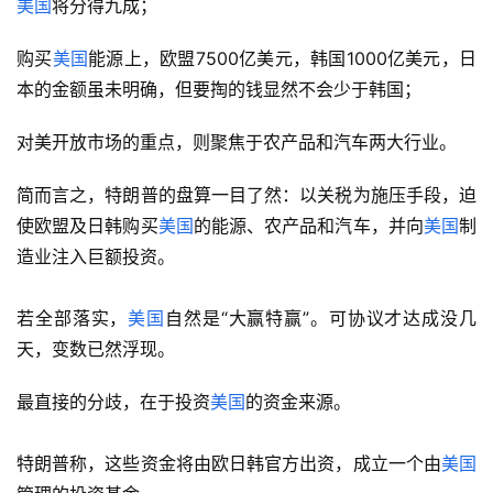
美国
将分得九成；
购买
美国
能源上，欧盟7500亿美元，韩国1000亿美元，日
本的金额虽未明确，但要掏的钱显然不会少于韩国；
对美开放市场的重点，则聚焦于农产品和汽车两大行业。
简而言之，特朗普的盘算一目了然：以关税为施压手段，迫
使欧盟及日韩购买
美国
的能源、农产品和汽车，并向
美国
制
造业注入巨额投资。
若全部落实，
美国
自然是“大赢特赢”。可协议才达成没几
天，变数已然浮现。
最直接的分歧，在于投资
美国
的资金来源。
特朗普称，这些资金将由欧日韩官方出资，成立一个由
美国