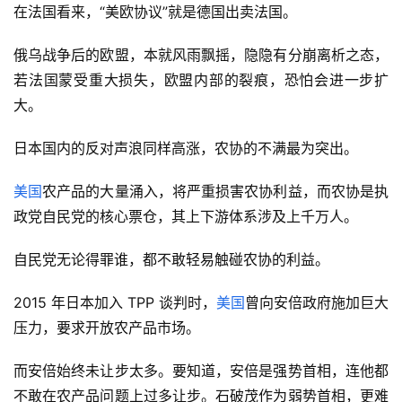
在法国看来，“美欧协议”就是德国出卖法国。
俄乌战争后的欧盟，本就风雨飘摇，隐隐有分崩离析之态，
若法国蒙受重大损失，欧盟内部的裂痕，恐怕会进一步扩
大。
日本国内的反对声浪同样高涨，农协的不满最为突出。
美国
农产品的大量涌入，将严重损害农协利益，而农协是执
政党自民党的核心票仓，其上下游体系涉及上千万人。
自民党无论得罪谁，都不敢轻易触碰农协的利益。
2015 年日本加入 TPP 谈判时，
美国
曾向安倍政府施加巨大
压力，要求开放农产品市场。
而安倍始终未让步太多。要知道，安倍是强势首相，连他都
不敢在农产品问题上过多让步。石破茂作为弱势首相，更难