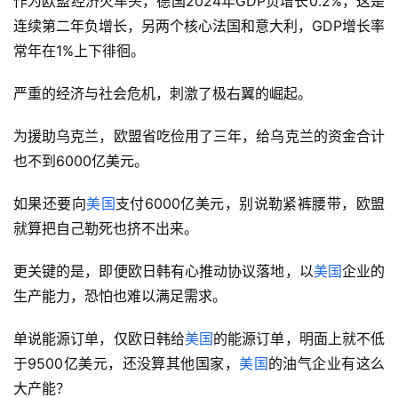
作为欧盟经济火车头，德国2024年GDP负增长0.2%，这是
连续第二年负增长，另两个核心法国和意大利，GDP增长率
常年在1%上下徘徊。
严重的经济与社会危机，刺激了极右翼的崛起。
为援助乌克兰，欧盟省吃俭用了三年，给乌克兰的资金合计
也不到6000亿美元。
如果还要向
美国
支付6000亿美元，别说勒紧裤腰带，欧盟
就算把自己勒死也挤不出来。
更关键的是，即便欧日韩有心推动协议落地，以
美国
企业的
生产能力，恐怕也难以满足需求。
单说能源订单，仅欧日韩给
美国
的能源订单，明面上就不低
于9500亿美元，还没算其他国家，
美国
的油气企业有这么
大产能？