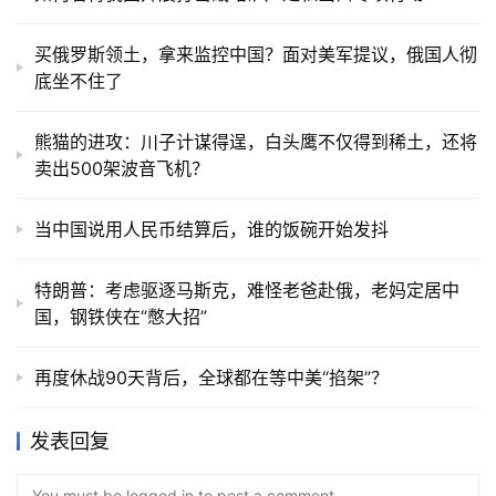
最近，后院起火，美国和巴西干架了
如何看待我国开展打击战略矿产走私出口专项行动？
买俄罗斯领土，拿来监控中国？面对美军提议，俄国人彻
底坐不住了
熊猫的进攻：川子计谋得逞，白头鹰不仅得到稀土，还将
卖出500架波音飞机？
当中国说用人民币结算后，谁的饭碗开始发抖
特朗普：考虑驱逐马斯克，难怪老爸赴俄，老妈定居中
国，钢铁侠在“憋大招”
再度休战90天背后，全球都在等中美“掐架”？