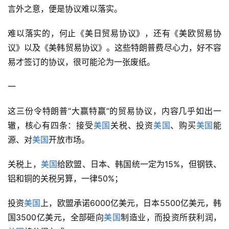
言外之意，便是协议难以落实。
难以落实的，何止《美日贸易协议》，还有《美欧贸易协
议》以及《美韩贸易协议》。这些特朗普费尽心力，好不容
易才签订的协议，很可能沦为一张废纸。
一
这三份令特朗普“大赢特赢”的贸易协议，内容几乎如出一
辙，核心有四条：接受
美国
关税、投资
美国
、购买
美国
能
源、对
美国
开放市场。
关税上，
美国
给欧盟、日本、韩国统一定为15%，但钢铁、
铝和铜的关税另算，一律50%；
投资
美国
上，欧盟承诺6000亿美元，日本5500亿美元，韩
国3500亿美元，全部砸向
美国
制造业，而投资所获利润，