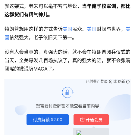
就这架式，老朱可以毫不客气地说，
当年俺学校军训，都比
这群货们有精气神儿。
特朗普想用这样的方式告诉
美国
民众、
美国
财阀与世界，
美
国
依然强大，老子依旧天下第一。
没有人会当真的，真强大的话，就不会在特朗普阅兵仪式的
当天，全美爆发几百场抗议了，真的强大的话，就不会张嘴
闭嘴的撒谎骗MAGA了。
已付费？
登录
或
刷新
您需要付费解锁才能查看当前内容
付费解锁
¥
2.00
开通会员