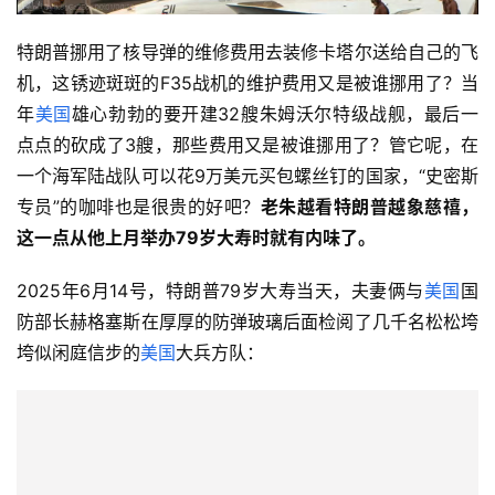
特朗普挪用了核导弹的维修费用去装修卡塔尔送给自己的飞
机，这锈迹斑斑的F35战机的维护费用又是被谁挪用了？当
年
美国
雄心勃勃的要开建32艘朱姆沃尔特级战舰，最后一
点点的砍成了3艘，那些费用又是被谁挪用了？管它呢，在
一个海军陆战队可以花9万美元买包螺丝钉的国家，“史密斯
专员”的咖啡也是很贵的好吧？
老朱越看特朗普越象慈禧，
这一点从他上月举办79岁大寿时就有内味了。
2025年6月14号，特朗普79岁大寿当天，夫妻俩与
美国
国
防部长赫格塞斯在厚厚的防弹玻璃后面检阅了几千名松松垮
垮似闲庭信步的
美国
大兵方队：