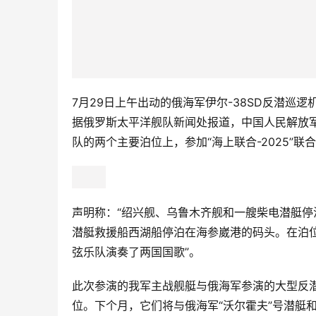
7月29日上午出动的俄海军伊尔-38SD反潜巡
据俄罗斯太平洋舰队新闻处报道，中国人民解放
队的两个主要泊位上，参加“海上联合-2025”联
声明称：“绍兴舰、乌鲁木齐舰和一艘柴电潜艇
潜艇救援船西湖船停泊在海参崴港的码头。在泊
弦乐队演奏了两国国歌”。
此次参演的我军主战舰艇与俄海军参演的大型反潜舰
位。下个月，它们将与俄海军“沃尔霍夫”号潜艇和