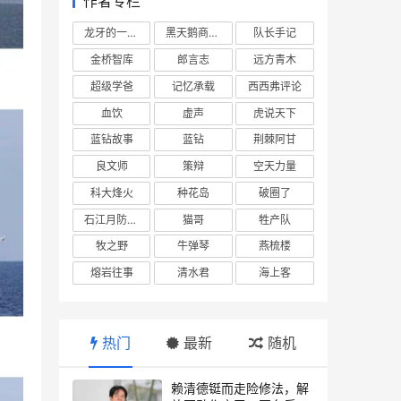
作者专栏
龙牙的一座山
黑天鹅商业情报站
队长手记
金桥智库
郎言志
远方青木
超级学爸
记忆承载
西西弗评论
血饮
虚声
虎说天下
蓝钻故事
蓝钻
荆棘阿甘
良文师
策辩
空天力量
科大烽火
种花岛
破圈了
石江月防务观察
猫哥
牲产队
牧之野
牛弹琴
燕梳楼
熔岩往事
清水君
海上客
热门
最新
随机
赖清德铤而走险修法，解