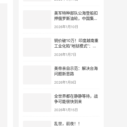
美军特种部队公海登船扣
押俄罗斯油轮，中国集装
箱武装船早有准备？
2026年1月10日
铜价破10万！印度越南重
工业化陷“地狱模式”：中
国当年抄底的历史红利，
2026年1月7日
再也复刻不了
美帝亲自示范：解决台海
问题新思路
2026年1月9日
全世界都在静静等待，战
争可能很快到来
2026年1月15日
乱世，前夜！！