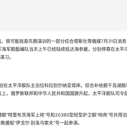
逻机，很可能就是先期演训的一部分综合塔斯社等俄媒7月31日消息
军海军舰艇编队当天上午已经陆续抵达海参崴，分别停靠在太平
合演习。
停泊在太平洋舰队主泊位科拉别尔纳亚堤岸。综合补给舰千岛湖舰
位上，俄罗斯联邦和中华人民共和国国旗升起，太平洋舰队司令
“特里布茨海军上将”号和20380型轻型护卫舰“响亮”号共用泊
救援船“伊戈尔·别洛乌索夫”号一起参演。