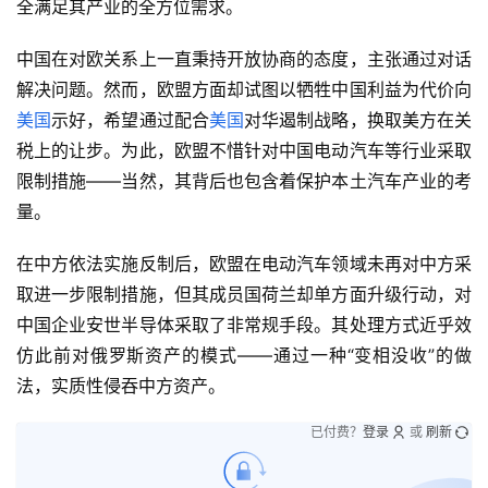
全满足其产业的全方位需求。
中国在对欧关系上一直秉持开放协商的态度，主张通过对话
解决问题。然而，欧盟方面却试图以牺牲中国利益为代价向
美国
示好，希望通过配合
美国
对华遏制战略，换取美方在关
税上的让步。为此，欧盟不惜针对中国电动汽车等行业采取
限制措施——当然，其背后也包含着保护本土汽车产业的考
量。
在中方依法实施反制后，欧盟在电动汽车领域未再对中方采
取进一步限制措施，但其成员国荷兰却单方面升级行动，对
中国企业安世半导体采取了非常规手段。其处理方式近乎效
仿此前对俄罗斯资产的模式——通过一种“变相没收”的做
法，实质性侵吞中方资产。
已付费？
登录
或
刷新