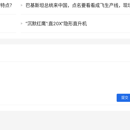
么特点？
“沉默红鹰”:直20X”隐形直升机
提交