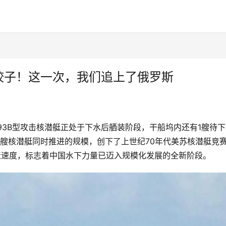
饺子！这一次，我们追上了俄罗斯
93B型攻击核潜艇正处于下水后舾装阶段，干船坞内还有1艘待下
艘核潜艇同时推进的规模，创下了上世纪70年代美苏核潜艇竞
造速度，标志着中国水下力量已迈入规模化发展的全新阶段。