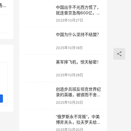
巴基斯坦总统来中国，点名要看看成飞生产线，现场竖起了大拇指
中国出手不光西方慌了，
就连普京急掏600亿，誓
要摆脱稀土依赖
2025年10月27日
中国为什么坚持不结盟？
2025年10月18日
美军摔飞机，惊天秘密！
2025年10月28日
创造步兵班反坦克世界纪
录的英雄，被锲而不舍的
军政委找回来了
2025年10月25日
“俄罗斯永不背叛”，中美
博弈关头，拉夫罗夫给了
中国千金一诺
2025年10月20日