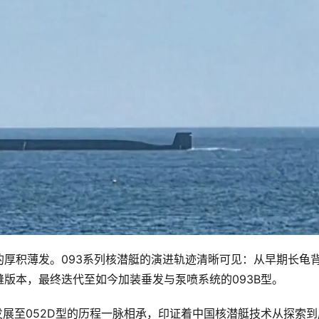
厚积薄发。093系列核潜艇的演进轨迹清晰可见：从早期长龟
版本，最终迭代至如今加装垂发与泵喷系统的093B型。
发展至052D型的历程一脉相承，印证着中国核潜艇技术从探索到