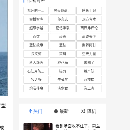
作者专栏
龙牙的一座山
黑天鹅商业情报站
队长手记
金桥智库
郎言志
远方青木
超级学爸
记忆承载
西西弗评论
血饮
虚声
虎说天下
蓝钻故事
蓝钻
荆棘阿甘
良文师
策辩
空天力量
科大烽火
种花岛
破圈了
石江月防务观察
猫哥
牲产队
牧之野
牛弹琴
燕梳楼
熔岩往事
清水君
海上客
背型
热门
最新
随机
看到场面收不住了，荷兰
成