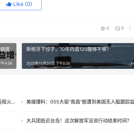
Like
(0)
0
0
在暗度
新核牙下饺子，10年内造120艘够不够？
下午4:58
2025年10月30日 下午5:20
N
出乎意料之外！巴基斯坦又曝个大招，两款超远程火箭弹正式亮相
大兵团抵近台岛！这次解放军没说行动结束时间？