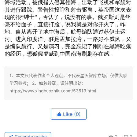
海域活动，被俄指入侵其领海，出动了飞机和军舰对
其进行跟踪、警告性投弹和射击驱离，英帝国这次表
现的很“绅士”，否认了，说没有的事。俄罗斯则是丝
毫不给面子，直接打脸，说我就是对你开火了，咋
地。自从离开了地中海后，航母编队通过苏伊士运
河、进入印度洋、驻足孟加拉湾，一路好不威风，又
是编队航行、又是演习，完全忘记了刚刚在黑海吃瘪
的经历，想狐假虎威到中国南海刷刷存在感。
1、本文只代表作者个人观点，不代表星火智库立场，仅供大家
学习参考； 2、如若转载，请注明出处：
https://www.xinghuozhiku.com/53513.html
Like
(0)
Generate poster
0
0