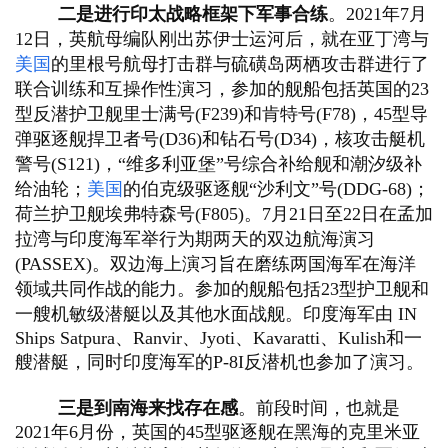
二是进行印太战略框架下军事合练
。2021年7月
12日，英航母编队刚出苏伊士运河后，就在亚丁湾与
美国
的里根号航母打击群与硫磺岛两栖攻击群进行了
联合训练和互操作性演习，参加的舰船包括英国的23
型反潜护卫舰里士满号(F239)和肯特号(F78)，45型导
弹驱逐舰捍卫者号(D36)和钻石号(D34)，核攻击艇机
警号(S121)，“维多利亚堡”号综合补给舰和潮汐级补
给油轮；
美国
的伯克级驱逐舰“沙利文”号(DDG-68)；
荷兰护卫舰埃弗特森号(F805)。
7月21日至22日在孟加
拉湾与印度海军举行
为期两天的双边航海演习
(PASSEX)。双边海上演习旨在磨练两国海军在海洋
领域共同作战的能力。参加的舰船包
括23型护卫舰和
一艘机敏级潜艇以及其他水面战舰。印度海军由 IN 
Ships Satpura、Ranvir、Jyoti、Kavaratti、Kulish和一
艘潜艇，同时印度海军的P-8I反潜机也参加了演习。
三是到南海来找存在感
。前段时间，也就是
2021年6月份，英国的45型驱逐舰在黑海的克里米亚