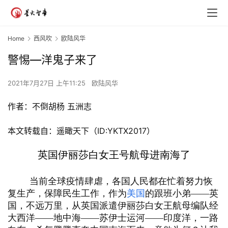
Home
西风吹
欧陆风华
警惕—洋鬼子来了
2021年7月27日 上午11:25
欧陆风华
作者：不倒胡杨 五洲志
本文转载自：遥瞰天下（ID:YKTX2017）
英国伊丽莎白女王号航母进南海了
当前全球疫情肆虐，各国人民都在忙着努力恢
复生产，保障民生工作，作为
美国
的跟班小弟——英
国，不远万里，从英国派遣伊丽莎白女王航母编队经
大西洋——地中海——苏伊士运河——印度洋，一路