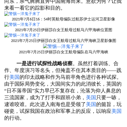
向东，杀气腾腾直奔中国南海而来。意欲为何？让我
来看一看它的踪影和目的。
2021年7月6日16：54时英航母编队过航苏伊士运河卫星影像
2021年7月25日伊丽莎白女王航母过航马六甲海峡位置图
2021年7月25日伊丽莎白女王航母过航马六甲海峡卫星影像图
2021年7月25日伊丽莎白女王航母编队在马六甲海峡
一是进行试探性战略侦察
。虽然打着训练、合
作、年度演习等名头，但掩盖不住其本质目的——践
行
美国
的印太战略和作为马前卒角色进行各种试探。
由于国际局势变化，大国间实力的此消彼长，英国的
“日不落帝国”实力早已不复存在，沦落为仰人鼻息的
三流国家，成为了打手和跟班小弟，
美国
只要一哧，
逮谁咬谁。此次进入南海也是受领了
美国
的懿旨，玩
碰瓷，试探我国在政治和军事上的反应，以响应
美国
的行动。