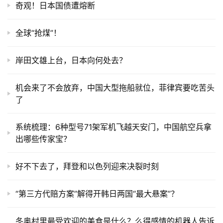
奇观！日本国债遭熔断
全球“抢煤”！
岸田文雄上台，日本向何处去？
机会来了不会放弃，中国大型拖船就位，菲律宾要吃苦头
了
系统梳理：6种型号71架军机飞越天安门，中国航空兵拿
出哪些传家宝？
好不下去了，拜登和以色列迎来决裂时刻
“第三方代赔方案”解得开韩日两国“最大悬案”？
冬奥村里最受欢迎的美食是什么？么得感情的机器人告诉