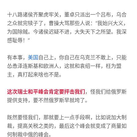
十八路诸侯齐聚虎牢关，董卓只派出一个吕布，乌合
之众就完犊子了，曹操大骂那些
人说：“我始兴大义，
为国除贼。今诸侯迟疑不进，大失天下之所望。我深
感耻辱！”
有本事，
美国
自己上，你自己在乌克兰不敢上，只能
怂恿泽连斯基和欧洲人，这就和袁绍一样，枉为盟
主，真打起来啥也不是。
这次瑞士和平峰会肯定要抨击我们
，怪我们给俄罗斯
提供支持，要不然俄罗斯早就垮了。
既然要怪我们，那就要上一点手段啊，比如说加大制
裁，提高关税之类的，最后这个峰会就变成了商量如
何制裁中俄的峰会。