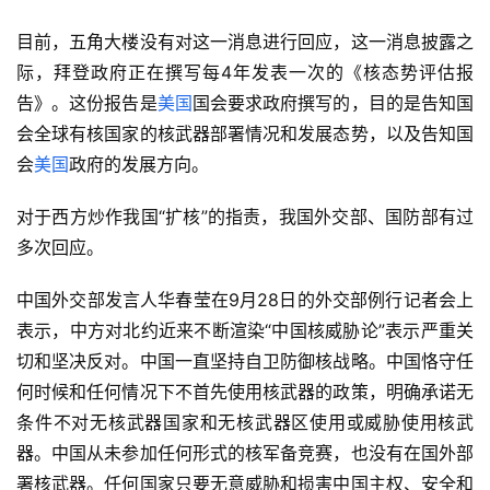
目前，五角大楼没有对这一消息进行回应，这一消息披露之
际，拜登政府正在撰写每4年发表一次的《核态势评估报
告》。这份报告是
美国
国会要求政府撰写的，目的是告知国
会全球有核国家的核武器部署情况和发展态势，以及告知国
会
美国
政府的发展方向。
对于西方炒作我国“扩核”的指责，我国外交部、国防部有过
多次回应。
中国外交部发言人华春莹在9月28日的外交部例行记者会上
表示，中方对北约近来不断渲染“中国核威胁论”表示严重关
切和坚决反对。中国一直坚持自卫防御核战略。中国恪守任
何时候和任何情况下不首先使用核武器的政策，明确承诺无
条件不对无核武器国家和无核武器区使用或威胁使用核武
器。中国从未参加任何形式的核军备竞赛，也没有在国外部
署核武器。任何国家只要无意威胁和损害中国主权、安全和