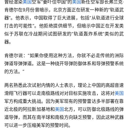
曾经渲染
美国
空军“要吓住中国”的
美国
新任空军部长弗兰克·
肯德尔在9月份曾暗示，北京方面正在研发一种新的“轨道武
器”。他表示，中国取得了巨大进展，包括“从轨道进行全球
打击的可能性”。他拒绝提供细节，但暗示中国正在开发类
似于苏联在冷战期间试图研发的“轨道轰炸系统”类似的武
器。
肯德尔说：“如果你使用这种方法，你就不必走传统的洲际
弹道导弹弹道。这是一种绕开导弹防御体系和导弹预警系统
的方法。”
两名熟悉此次试射内情的人士表示，理论上中国的高超音速
滑翔飞行器可以走南极路线对对目标实施攻击，这将对
美国
军方构成重大挑战。因为美军现有的预警雷达多半部署在靠
近北极的阿拉斯加基地和
美国
北方，可以防御北极路线的弹
道导弹，而其在南半球和南极方向缺乏预警，因此这种武器
可以进一步压缩美军的预警时间。