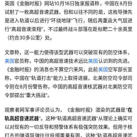
英国《金融时报》网站10月16日独家报道称，中国在8月份
试射了一枚高超音速武器，但和以往不同的是，这枚导弹先
是进入轨道以后进行“环绕地球”飞行，随后再重返大气层进
行“高超音速滑翔”，不过最终战斗部落在距标靶二十余英里
（约合30多公里）处。
文章称，这一能力使得该型武器可以突破现有的防空体系，
美国
官员称，中国的高超音速技术远比
美国
认识到的先进。
《金融时报》的消息也不算空穴来风，此前
美国
空军部长宣
称，中国在“轨道打击”能力上取得进展，北美防空司令部司
令则在8月份警告称，中国的高超音速核武器对北美防空司
令部提出“重大挑战”。
观察者网军事评论员认为，《金融时报》渲染的武器是“
在
轨高超音速武器
”。这种“轨道高超音速武器”从理论上确实可
以对现有的一切反导和预警体系有极强突防效果。但用于核
打击的弹道导弹往往投掷重量有限，这种“轨道高超音速武