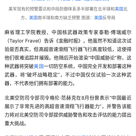
美军现有的预警雷达和中段防御体系多半部署在北半球和
美国
北
方，
美国
南半球和南方缺乏预警 图源：
美国
反导局
麻省理工学院教授、中国核武器政策专家泰勒·傅瑞威尔
（Taylor Fravel）告诉《金融时报》，他虽然不知道这次试
验是否真实，但高超音速滑翔飞行器飞行高度较低，这使得
他们很难追踪并摧毁。他随后开始渲染“中国威胁论”称，这
种武器将突破
美国
一切防空系统，中国完全开发和部署这种
武器，将“破坏战略稳定”，不过中国仅仅试验一次这种武
器，不代表他们拥有部署的能力。
北美空防司令部司令格伦·范赫克在8月份曾表示“中国最近
展示了非常先进的高超音速滑翔飞行器能力”，并警告该能
力将对北美空防司令部提供威胁警告和攻击评估的能力提出
重大挑战。