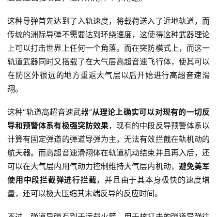
这种导弹首先达到了入轨速度，将载荷送入了近地轨道，而
传统的洲际导弹不需要达到环绕速度，这使得这种武器理论
上可以打击世界上任何一个角落。而在突防模式上，而这一
轨道武器同时又搭载了在大气层高超音速飞行体，使其可以
在防区外很远的地方重返大气层以后开始进行高超音速滑
翔。
这种“轨道高超音速武器”
从理论上确实可以对现有的一切反
导和预警体系有极强突防效果
，现有的中段反导预警体系以
计算有固定弹道的弹道导弹为主，无法有效拦截在轨机动的
航天器。而高超音速滑翔体在轨道机动结束并且再入后，还
可以在大气层内用气动力控制维持大气层内机动，
避免美军
使用中段拦截弹进行拦截
，并且由于其本身极快的速度增
量，还可以极大压缩其末端反导的反应时间。
不过，弹道导弹有别于运载火箭。用于核打击的弹道导弹往