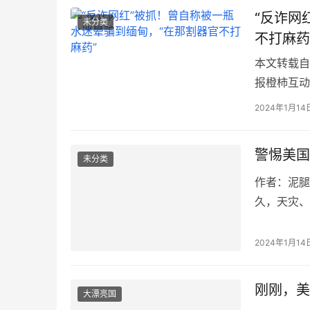
“反诈网
未分类
不打麻药
本文转载自：北
报橙柿互动
阳警方…
2024年1月14
警惕美国
未分类
作者：泥腿看
久，天灾、
多大事，天
2024年1月14
刚刚，美
大漂亮国