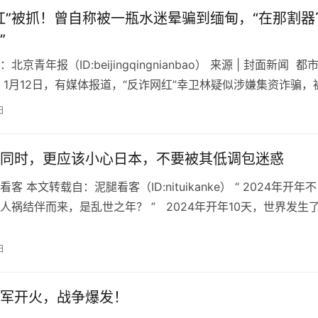
红”被抓！曾自称被一瓶水迷晕骗到缅甸，“在那割器
”
京青年报（ID:beijingqingnianbao） 来源 | 封面新闻 都
 1月12日，有媒体报道，“反诈网红”幸卫林疑似涉嫌集资诈骗，
日
同时，更应该小心日本，不要被其低调包迷惑
客 本文转载自：泥腿看客（ID:nituikanke） “ 2024年开年不
人祸结伴而来，是乱世之年？ ” 2024年开年10天，世界发生
灾…
日
军开火，战争爆发！