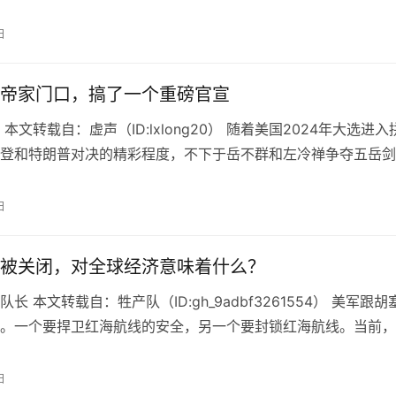
过，目的就是要强…
日
帝家门口，搞了一个重磅官宣
本文转载自：虚声（ID:lxlong20） 随着美国2024年大选进入
登和特朗普对决的精彩程度，不下于岳不群和左冷禅争夺五岳剑
 相比之下，20…
日
被关闭，对全球经济意味着什么？
长 本文转载自：牲产队（ID:gh_9adbf3261554） 美军跟胡
。一个要捍卫红海航线的安全，另一个要封锁红海航线。当前，
本上是不敢走红…
日