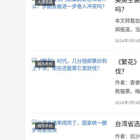
美英空袭
大漂亮国
吗？
本文转载自：
闻报道，当
袭。胡塞武
2024年1月14
《繁花》
城市乡村
伐？
作者：查睿 
熊猫票、梅
《繁花》中
2024年1月14
台湾省选
城市乡村
作者：后沙