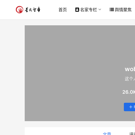
首页
名家专栏
舆情聚焦
wob
这个
26.0
文章
评