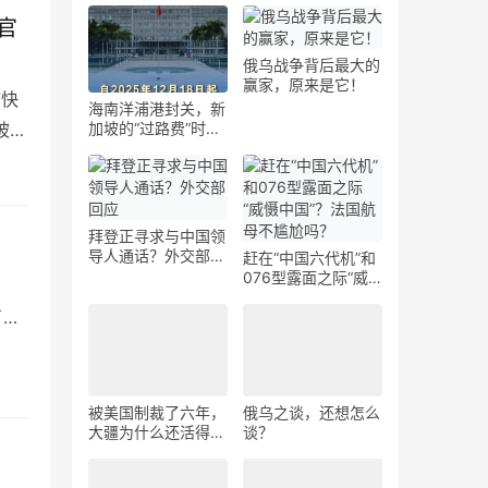
官
俄乌战争背后最大的
赢家，原来是它！
市快
海南洋浦港封关，新
加坡的“过路费”时代
被贵
要结束了？
拜登正寻求与中国领
导人通话？外交部回
赶在“中国六代机”和
应
076型露面之际“威
慑中国”？法国航母
了很
不尴尬吗？
被美国制裁了六年，
俄乌之谈，还想怎么
大疆为什么还活得好
谈？
好的？