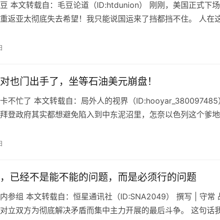
 本文转载自：毛豆论道（ID:htdunion） 刚刚，美国正式下
重返亚太彻底失去希望！我只能说国运来了挡都挡不住。 人在
能冲动的，你不能乱…
日
对也门出手了，坐等石油美元崩盘！
不忙了 本文转载自：局外人的视界（ID:hooyar_380097485
拜登政府其实都想避免陷入到中东泥沼里，怎奈以色列这个爹地
人菜瘾大，一动…
日
，已经不是能不能的问题，而是必须行的问题
参组 本文转载自：恒星通讯社（ID:SNA2049） 撰写 | 守常 
对立双方为彻底解决矛盾而集中主力开展的最后斗争。 这句话