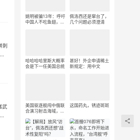
姚明被骗13年：呼吁
佩洛西还是窜台了，
中国人不吃鱼翅，鲨
几个问题必须澄清
鱼为何更濒危？
拼刺
派
哈哈哈哈里斯大概率
甚好！外企申请稀土
会是下一任美国总统
新规定：用中文
美国驱逐舰闯中俄联
这国药丸，锈迹斑斑
塞武
合演习射击海域，俄
西
军战舰没客气！