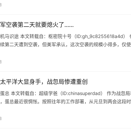
日
军空袭第二天就要熄火了……
马识途 本文转载自：枢密院十号（ID:gh_9c8255618a4d）
续第二天遭到空袭，但美军承认，这次空袭的规模小得多，仅使
斧”巡航导弹。…
日
太平洋大显身手，战忽局惨遭重创
总 本文转载自：超级学爸（ID:chinasuperdad） 作为战忽
，蛋总最近很惆怅。按照往年的工作部署，从元旦到两会这段时
军种统一哭穷，错了…
日