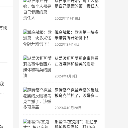
从石家庄开始，每个人都
是自己健康的第一责任人
2022年11月16日
节快
俄乌战报：欧洲第一块多
米诺骨牌开始倒下！
2022年3月14日
从爱泼斯坦萝莉岛事件看
西方媒体和精英的崩溃
2024年1月8日
于我
网传娶乌克兰老婆的反贼
史
被乌克兰抓了，涉嫌多项
重罪
2023年10月28日
那些“军宣鬼才”：把辽宁
舰拍得像渔船，歼10拍得