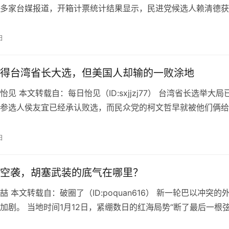
多家台媒报道，开箱计票统计结果显示，民进党候选人赖清德获
天晚些时候，中国国民党参…
日
得台湾省长大选，但美国人却输的一败涂地
见 本文转载自：每日怡见（ID:sxjjzj77） 台湾省长选举大局
参选人侯友宜已经承认败选，而民众党的柯文哲早就被他们俩给
 所以，民进党的台独…
日
空袭，胡塞武装的底气在哪里？
 本文转载自：破圈了（ID:poquan616） 新一轮巴以冲突的
加剧。 当地时间1月12日，紧绷数日的红海局势“断了最后一根弦
舰队联合对也…