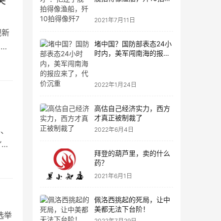
突
像歼7
2021年7月11日
视新
堵中国？国防部表态24小
军空
时内，美军闯南海的报应
来了，代价沉重
2022年1月24日
高估自己经济实力，西方
才真正被制裁了
票、
2022年6月4日
”在
拜登的葫芦里，卖的什么
药？
2021年6月1日
佩洛西挑起的死局，让中
美都无法下台阶！
选举
2022年7月29日