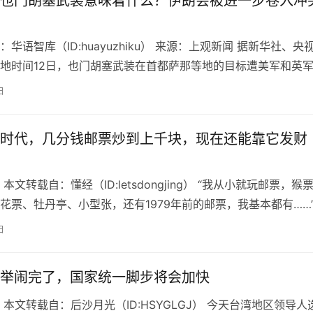
也门胡塞武装意味着什么？伊朗会被进一步卷入冲
华语智库（ID:huayuzhiku） 来源：上观新闻 据新华社、央
地时间12日，也门胡塞武装在首都萨那等地的目标遭美军和英
装对此回应称，美…
日
时代，几分钱邮票炒到上千块，现在还能靠它发财
本文转载自：懂经（ID:letsdongjing） “我从小就玩邮票，猴
花票、牡丹亭、小型张，还有1979年前的邮票，我基本都有……
，阿宝对…
日
举闹完了，国家统一脚步将会加快
 本文转载自：后沙月光（ID:HSYGLGJ） 今天台湾地区领导人