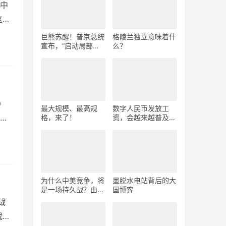
场中
这个
巨熊苏醒！普京总统
格陵兰独立意味着什
宣布，“启动局部动
么？
员令”，将征召
300000人！
）
最大规模、最高规
数字人民币发放工
太
格，来了！
资，会越来越普及
吗？
为什么中美竞争，将
墨脱水电站背后的大
是一场持久战？由这
国博弈
三个原因决定
战
我们