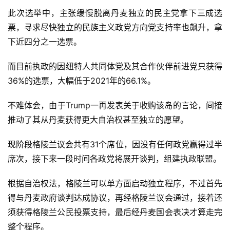
此次选举中，主张缓慢脱离丹麦独立的民主党拿下三成选
票，寻求尽快独立的民族主义政党方向党支持率也飙升，拿
下近四分之一选票。
而目前执政的因纽特人共同体党及其合作伙伴前进党只获得
36%的选票，大幅低于2021年的66.1%。
不难体会，由于Trump一再发表关于收购该岛的言论，间接
推动了其从丹麦获得更大自治权甚至独立的愿望。
现阶段格陵兰议会共有31个席位，因没有任何政党赢得过半
席次，接下来一段时间各政党将展开谈判，组建执政联盟。
根据自治权法，格陵兰可以单方面启动独立程序，不过首先
得与丹麦政府谈判达成协议，再经格陵兰议会通过，接着还
须获得格陵兰公民投票支持，最后经丹麦国会表决才算走完
整个程序。