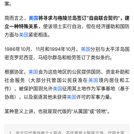
案。
简而言之，
美国
将寻求与格陵兰岛签订“
自由联合契约”
，建
立一种特殊关系
，使该领土实行自治，但在经济援助和国防
方面与
美国
紧密相连。
1986年10月、11月和1994年10月，
美国
分别与太平洋岛国
密克罗尼西亚、马绍尔群岛和帕劳签订了类似条约。
根据协定，
美国
会为这些地区的公民提供国防、资金补助和
社会服务（大部分托管国公民获准在
美国
境内居住和工
作），被保护国则允许
美国
征用其土地作为军事基地（基于
协商），以及驱逐其他未获得
美国
许可的军事力量。
某种意义上讲，也就是现代版的“从属国”或“领地”。
1、本文只代表作者个人观点，不代表星火智库立场，仅供大家