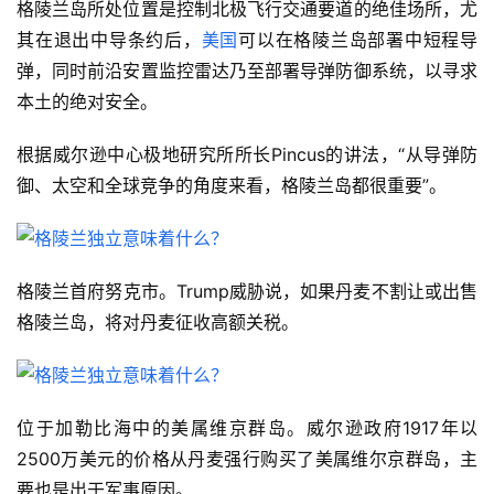
格陵兰岛所处位置是控制北极飞行交通要道的绝佳场所，尤
其在退出中导条约后，
美国
可以在格陵兰岛部署中短程导
弹，同时前沿安置监控雷达乃至部署导弹防御系统，以寻求
本土的绝对安全。
根据威尔逊中心极地研究所所长Pincus的讲法，“从导弹防
御、太空和全球竞争的角度来看，格陵兰岛都很重要”。
格陵兰首府努克市。Trump威胁说，如果丹麦不割让或出售
格陵兰岛，将对丹麦征收高额关税。
位于加勒比海中的美属维京群岛。威尔逊政府1917年以
2500万美元的价格从丹麦强行购买了美属维尔京群岛，主
要也是出于军事原因。