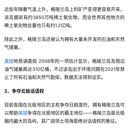
近些年随着气温上升，格陵兰岛上的矿产变得更容易开采，
该岛据说有约3850万吨稀土氧化物，而全世界其他地方的
稀土氧化物总量也只有约1.2亿吨。
除此之外，格陵兰岛还被认为拥有大量未开发的石油和天然
气储量。
美国
地质调查局 2008年的一项估计显示，格陵兰岛及周边
油气储量高达310亿桶，不过该岛出于环境问题在2021年禁
止了所有石油和天然气勘探，数据无法得到证实。
2、争夺北极话语权
目前各国在北极地区的主权争夺日趋激烈，拥有格陵兰岛可
以帮助
美国
争得在北极地区的霸主地位——格陵兰岛是北极
圈内最大的岛屿，其广阔领土领海是绝对话语权的象征。