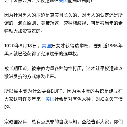
为什么黑命贵、女权运动在
美国
能搞风搞雨？
因为针对黑人的压迫是真实且长久的，对黑人的认定还是所
谓的一滴血原则，美帝玩这一套种族歧视，可是被当年的希
特勒大加赞赏过的。
1920年8月18日，
美国
妇女才获得选举权，要知道1865年
黑人就已经获得了宪法赋予的选举权。
被长期压迫，被宗教力量各种隐性打压，这才让平权运动以
激进反抗的方式爆发出来。
所以民主党为什么要叠BUFF，因为民主党的共识是建立在
大家认可许多年来，
美国
社会是对有色人种，对妇女欠了债
的。
宗教国家嘛，总有点原罪的自我认知，圣经告诉大家，你们