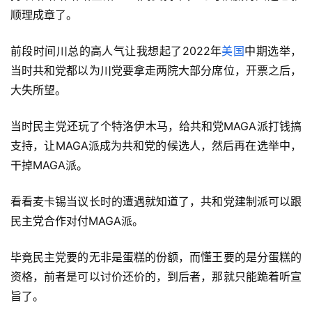
顺理成章了。
前段时间川总的高人气让我想起了2022年
美国
中期选举，
当时共和党都以为川党要拿走两院大部分席位，开票之后，
大失所望。
当时民主党还玩了个特洛伊木马，给共和党MAGA派打钱搞
支持，让MAGA派成为共和党的候选人，然后再在选举中，
干掉MAGA派。
看看麦卡锡当议长时的遭遇就知道了，共和党建制派可以跟
民主党合作对付MAGA派。
毕竟民主党要的无非是蛋糕的份额，而懂王要的是分蛋糕的
资格，前者是可以讨价还价的，到后者，那就只能跪着听宣
旨了。