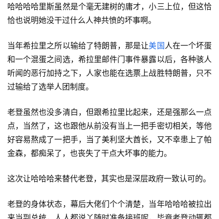
哈哈哈哈里斯虽然是个毫无建树的庸才，小三上位，但这恰
恰也说明她没干过什么人神共愤的坏事啊。
当年希拉里之所以输给了特朗普，那是让
美国
人在一个坏蛋
和一个混蛋之间选，希拉里邮件门事件暴露以后，各种骇人
听闻的恶行加持之下，人家也能在选票上战胜特朗普，只不
过输给了选举人团制度。
老登虽然也没多清白，但跟希拉里比起来，还是强那么一点
点，当然了，这也跟他从前没有当上一把手密切相关，等他
好容易熬成了一把手，当了美利坚大酋长，又不幸患上了帕
金森，都痴呆了，也丧失了干点大坏事的能力。
这次让哈哈哈来替代老登，其实也是深层政府一致认可的。
老登的身体状态，幕后大佬们个个清楚，当年哈哈哈被拉出
来当副总统，人人都说丫随时准备接班呢，毕竟老登动辄都