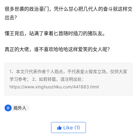
很多世袭的政治豪门，凭什么甘心把几代人的奋斗就这样交
出去？
懂王背后，站满了拿着匕首随时插刀的猪队友。
真正的大佬，谁不喜欢哈哈哈这样爱笑的女人呢？
1、本文只代表作者个人观点，不代表星火智库立场，仅供大家
学习参考； 2、如若转载，请注明出处：
https://www.xinghuozhiku.com/441883.html
局外人
Like
(1)