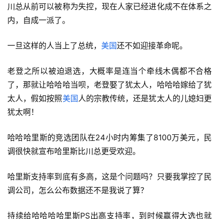
川总从前可以被称为失控，现在人家已经进化成不在体系之
内，自成一派了。
一旦这样的人当上了总统，
美国
还不如迎接革命呢。
老登之所以被迫退选，大概率是连当个牵线木偶都不合格
了，那就让哈哈哈当呗，老登娶了犹太人，哈哈哈嫁给了犹
太人，假如按照
美国
人的宗教传统，还是犹太人的儿媳妇更
犹太啊！
哈哈哈里斯的竞选团队在24小时内筹集了8100万美元，民
调很快就宣布哈里斯比川总更受欢迎。
哈里斯支持率到底有多高，这是个问题吗？只要我掌控了民
调公司，怎么公布数据还不是我说了算？
持续给哈哈哈哈里斯PS出高支持率，到时候赢得大选也就