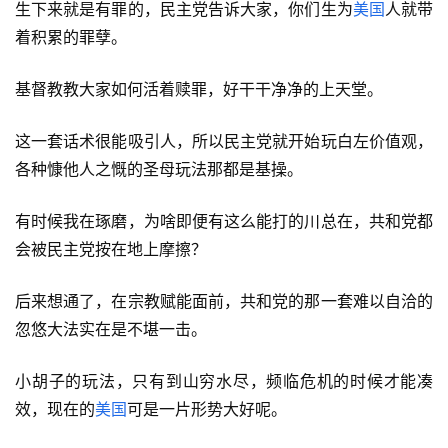
生下来就是有罪的，民主党告诉大家，你们生为
美国
人就带
着积累的罪孽。
基督教教大家如何活着赎罪，好干干净净的上天堂。
这一套话术很能吸引人，所以民主党就开始玩白左价值观，
各种慷他人之慨的圣母玩法那都是基操。
有时候我在琢磨，为啥即便有这么能打的川总在，共和党都
会被民主党按在地上摩擦？
后来想通了，在宗教赋能面前，共和党的那一套难以自洽的
忽悠大法实在是不堪一击。
小胡子的玩法，只有到山穷水尽，频临危机的时候才能凑
效，现在的
美国
可是一片形势大好呢。