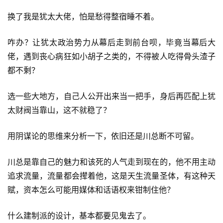
换了我是犹太大佬，怕是愁得整宿睡不着。
咋办？让犹太政治势力从幕后走到前台呗，毕竟当幕后大
佬，遇到丧心病狂如小胡子之类的，不得被人吃得骨头渣子
都不剩？
选一些大地方，自己人公开出来当一把手，身后再匹配上犹
太财阀当靠山，这不就稳了？
用阴谋论的思维来分析一下，依旧还是川总断不可留。
川总是靠自己的魅力和该死的人气走到现在的，他不用主动
追求流量，流量都会撵着他，这是天生流量圣体，有这种天
赋，资本怎么可能用媒体和话语权来钳制住他？
什么建制派的设计，基本都要见鬼去了。