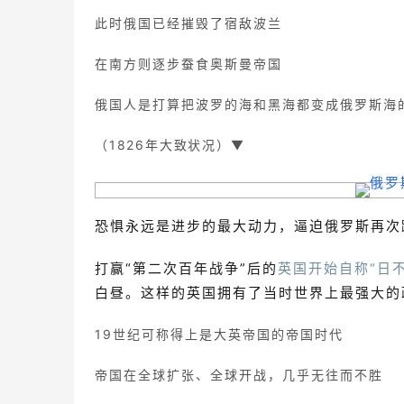
此时俄国已经摧毁了宿敌波兰
在南方则逐步蚕食奥斯曼帝国
俄国人是打算把波罗的海和黑海都变成俄罗斯海
（1826年大致状况）▼
恐惧永远是进步的最大动力，逼迫俄罗斯再次
打赢“第二次百年战争”后的
英国开始自称“日
白昼。这样的英国拥有了当时世界上最强大的
19世纪可称得上是大英帝国的帝国时代
帝国在全球扩张、全球开战，几乎无往而不胜