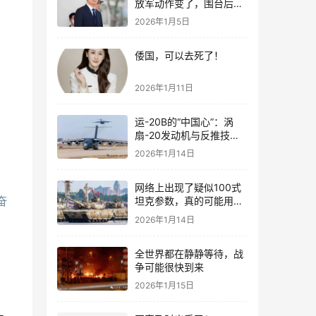
放军动作变了，围台后的
“真正杀招”曝光
2026年1月5日
倭国，可以去死了！
2026年1月11日
运-20B的“中国心”：涡
扇-20发动机与反推技术
大突破！
2026年1月14日
网络上出现了疑似100式
奋
坦克参数，真的可能用了
钛合金装甲！
2026年1月14日
全世界都在静静等待，战
争可能很快到来
2026年1月15日