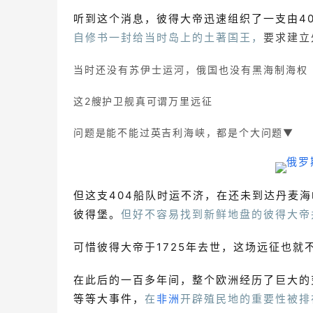
听到这个消息，彼得大帝迅速组织了一支由4
自修书一封给当时岛上的土著国王，
要求建立
当时还没有苏伊士运河，俄国也没有黑海制海权
这2艘护卫舰真可谓万里远征
问题是能不能过英吉利海峡，都是个大问题▼
但这支404船队时运不济，在还未到达丹麦
彼得堡。
但好不容易找到新鲜地盘的彼得大帝
可惜彼得大帝于1725年去世，这场远征也就
在此后的一百多年间，整个欧洲经历了巨大的
等等大事件，
在
非洲
开辟殖民地的重要性被排