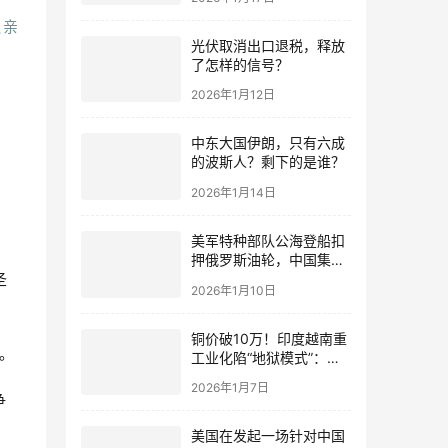
还亲
光伏取消出口退税，释放
了怎样的信号？
2026年1月12日
中东大国伊朗，只有六成
的波斯人？剩下的是谁？
2026年1月14日
美军特种部队公海登船扣
押俄罗斯油轮，中国集装
箱武装船早有准备？
圣
2026年1月10日
铜价破10万！印度越南重
。
工业化陷“地狱模式”：中
国当年抄底的历史红利，
2026年1月7日
再也复刻不了
争
美国在发起一场针对中国