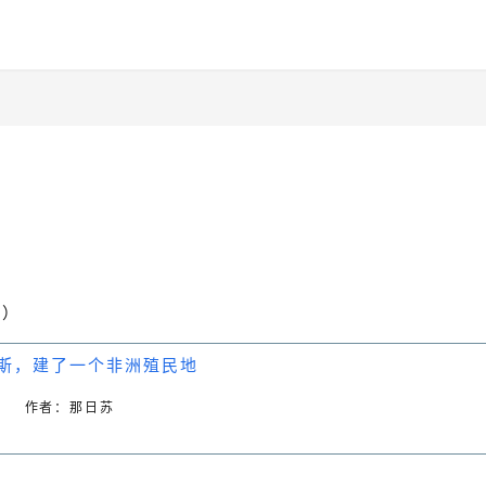
u）
作者：
那日苏