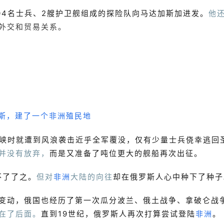
04名士兵、2艘护卫舰组成的探险队向马达加斯加进发。
他
外交和贸易关系。
海峡时就遭到风浪袭击近乎全军覆没，仅有少量士兵侥幸逃回
并没有放弃，
而是又准备了吨位更大的舰船再次出征。
不了了之。
但对
非洲
大陆的向往
却在俄罗斯人心中种下了种子
变动，俄国也经历了第一次瓜分波兰、俄土战争、拿破仑战
在了后面。
直到19世纪，俄罗斯人再次打算尝试登陆
非洲
。