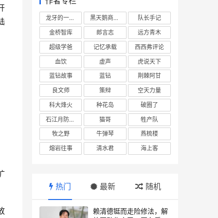
作者专栏
开
龙牙的一座山
黑天鹅商业情报站
队长手记
陆
金桥智库
郎言志
远方青木
超级学爸
记忆承载
西西弗评论
血饮
虚声
虎说天下
蓝钻故事
蓝钻
荆棘阿甘
良文师
策辩
空天力量
科大烽火
种花岛
破圈了
石江月防务观察
猫哥
牲产队
牧之野
牛弹琴
燕梳楼
熔岩往事
清水君
海上客
扩
热门
最新
随机
放
赖清德铤而走险修法，解