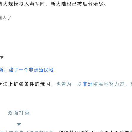
始大规模投入海军时，新大陆也已被瓜分殆尽。
国人了
）▼
乏海上扩张条件的俄国，
也曾为一块
非洲
殖民地努力过，
双面打英