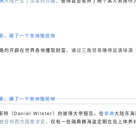
洲
大陆产生了浓厚的兴趣。
彼得甚至收养了两个黑人男孩作
路的开辟在世界各地攫取财富
、通过三角贸易赚得盆满钵满
（Daniel Wilster）向彼得大帝报告，在
非洲
大陆东海
被任何西方国家涉足，
仅有一些瑞典籍海盗定期在岛上休养