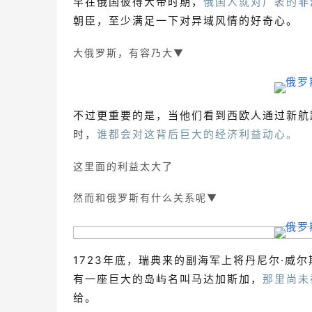
早在俄国彼得大帝时期，
俄国人就对广袤的
非
朝臣，至少满足一下对异域风情的好奇心。
大俄罗斯，有容乃大
▼
不过更重要的是，当他们看到西欧人通过新航
时，
谁都会对这背后巨大的经济利益动心。
这里面的利益太大了
然而和俄罗斯有什么关系呢
▼
1723年底，瑞典来的副海军上将丹尼尔·威尔斯特
有一座巨大的岛屿名叫马达加斯加，
那里尚未
给。