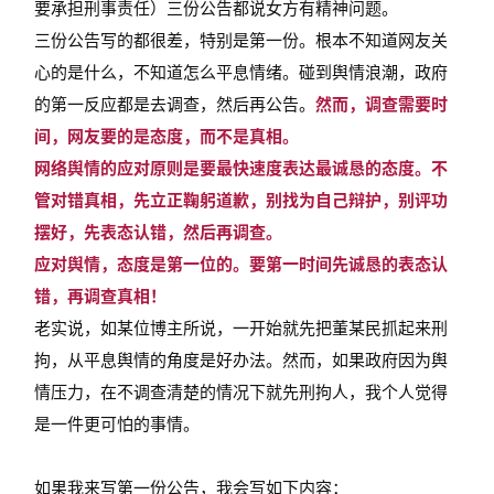
要承担刑事责任）三份公告都说女方有精神问题。
三份公告写的都很差，特别是第一份。根本不知道网友关
心的是什么，不知道怎么平息情绪。碰到舆情浪潮，政府
的第一反应都是去调查，然后再公告。
然而，调查需要时
间，网友要的是态度，而不是真相。
网络舆情的应对原则是要最快速度表达最诚恳的态度。不
管对错真相，先立正鞠躬道歉，别找为自己辩护，别评功
摆好，先表态认错，然后再调查。
应对舆情，态度是第一位的。要第一时间先诚恳的表态认
错，再调查真相！
老实说，如某位博主所说，一开始就先把董某民抓起来刑
拘，从平息舆情的角度是好办法。然而，如果政府因为舆
情压力，在不调查清楚的情况下就先刑拘人，我个人觉得
是一件更可怕的事情。
如果我来写第一份公告，我会写如下内容：