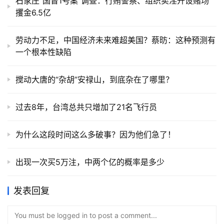
石家庄“国督1号案”调查：行贿警察、组织卖淫开设赌场
攫金6.5亿
劳动力不足，中国经济未来难超美国？蔡昉：这种预测有
一个根本性缺陷
搅动大唐的“杂胡”安禄山，到底杂在了哪里？
​过去8年，台湾总共只增加了21名飞行员
为什么这段时间这么多破事？因为他们急了！
出现一次买5万注，中两个亿的概率是多少
发表回复
You must be logged in to post a comment...