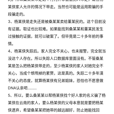
某侠家人允许的情况下带走。当然也可能是运用欺骗的手
段骗走的。
3、杨某侠是走失还是被桑某某卖给董某民的。这个目前没
有证据。取证也比较难。如果能找到桑某某和董某民发生
过接触的证据，就可以破案了。但毕竟是二十多年前的事
情。
4、杨某侠失踪后。家人完全不关心，也未报警，完全就当
没这个人存在。所以失踪人口数据库里面没有。不管桑某
某是怎么把杨某侠带走的，至少杨某侠的家人对她完全不
关心，当成个想甩掉的累赘，这是真的。失踪二十多年漠
不关心的态度，就算杨某侠有兄弟姐妹，恐怕也不愿意做
DNA认亲吧………
5、所以，要么桑某某以帮杨某侠找个好人家的名义骗了杨
某侠在云南的家人，要么杨某侠的父母本意就是要把杨某
侠遗弃，希望桑某某把她带的越远越好，防止她能找回