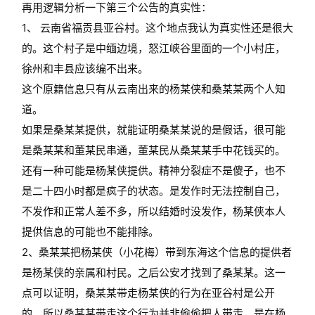
再用逻辑分析一下第三个公告的真实性：
1、 云南省福贡县亚谷村。这个地点我认为真实性还是很大
的。这个村子是中缅边境，怒江峡谷里面的一个小村庄，
徐州和丰县应该编不出来。
这个原籍信息只有从云南出来的杨某侠和桑某某两个人知
道。
如果是桑某某提供，就能证明桑某某说的是假话，很可能
是桑某某和董某民串通，董某民从桑某某手中花钱买的。
还有一种可能是杨某侠提供。精神分裂症不是傻子，也不
是二十四小时都是疯子的状态。是发作时无法控制自己，
不发作和正常人差不多，所以结婚时没发作，杨某侠本人
提供信息的可能也不能排除。
2、桑某某把杨某侠（小花梅）带到东海这个信息的提供者
是杨某侠的亲属和村民。之后公安才找到了桑某某。这一
点可以证明，桑某某带走杨某侠的行为在亚谷村是公开
的。所以桑某某带走这个行为并非偷偷把人带走，是在杨