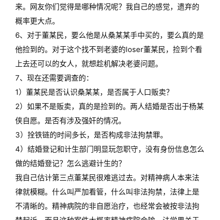
来。网友你们觉得是哪种情况呢？我自己的感觉，遗弃的
概率更大点。
6、对于董某民，要么他是从桑某某手中买的，要么真的是
他捡到的。对于这个找不到老婆的loser董某民，捡到个看
上去还可以的女人，就想趁机解决老婆问题。
7、现在还需要调查的：
1）董某民是否认识桑某某，是否属于人口贩卖？
2）如果不是贩卖，真的是捡到的。两人结婚是否出于杨某
侠自愿。是否有涉及强奸的情况。
3）拴铁链的时间多长，是否构成非法拘禁罪。
4）结婚登记和计生部门明显玩忽职守，没有身份信息怎么
做的结婚登记？怎么逃避计生的？
我自己估计第三点董某民很难逃过去。对精神病人本来法
律就模糊。什么叫严加看管，什么叫非法拘禁，法律上是
不清晰的。精神病院的非自愿治疗，也经常会被按非法拘