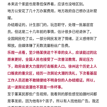
本来这个家庭也是靠低保养着，应该也没啥区别。
地方公安花了几十万办案费用，地方政府自己想办法补窟
窿。
办结婚证的，计生部门的，玩忽职守，处理一批基层官
员。但这是二十几年前的事情，估计很多已经退休了。
全国网民吃了瓜，一部分网民发泄了情绪，正义感得到了
释放。自媒体赚了无数流量粉丝广告费。
乐观一点看，至少杨某侠这个不幸的女人，应该能过的比
原来更好。全国人民也接受了一次普法教育。舆论压力
下，政府会更大力度的打击贩卖人口。徐州这个历史上人
口贩卖的重灾区，经历一次舆论大潮的洗礼，下次看基层
工作人员还敢不敢随便给不明身份的人办结婚证。所以，
这一波舆论浪潮也不算是一件坏事。
至于董某民那些广告视频，我看到的那些感觉拍摄时间都
是事发前，因为他有8个孩子，所以有人找他拍广告。我还