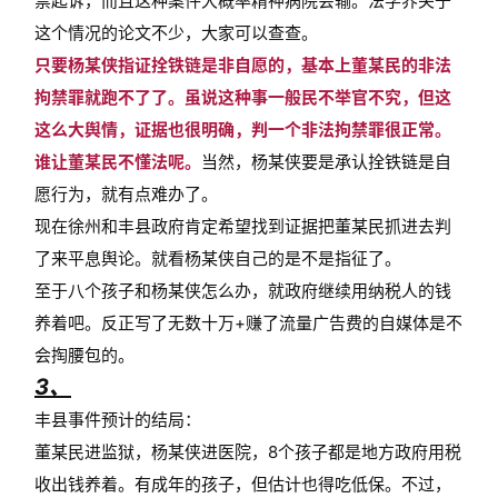
禁起诉，而且这种案件大概率精神病院会输。法学界关于
这个情况的论文不少，大家可以查查。
只要杨某侠指证拴铁链是非自愿的，基本上董某民的非法
拘禁罪就跑不了了。虽说这种事一般民不举官不究，但这
这么大舆情，证据也很明确，判一个非法拘禁罪很正常。
谁让董某民不懂法呢。
当然，杨某侠要是承认拴铁链是自
愿行为，就有点难办了。
现在徐州和丰县政府肯定希望找到证据把董某民抓进去判
了来平息舆论。就看杨某侠自己的是不是指征了。
至于八个孩子和杨某侠怎么办，就政府继续用纳税人的钱
养着吧。反正写了无数十万+赚了流量广告费的自媒体是不
会掏腰包的。
3、
丰县事件预计的结局：
董某民进监狱，杨某侠进医院，8个孩子都是地方政府用税
收出钱养着。有成年的孩子，但估计也得吃低保。不过，